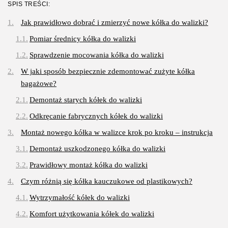
SPIS TREŚCI:
3 SIERPNIA, 2026
Jak prawidłowo dobrać i zmierzyć nowe kółka do walizki?
Gastronomia
Pomiar średnicy kółka do walizki
Obiady w łódzkim biurowcu: co
wybrać,...
Sprawdzenie mocowania kółka do walizki
OPUBLIKOWAŁ:
REDAKCJA
27 LIPCA, 2026
W jaki sposób bezpiecznie zdemontować zużyte kółka
POPULARNE KATEGORIE
bagażowe?
Dom i Ogród
Demontaż starych kółek do walizki
212 Artykułów
Odkręcanie fabrycznych kółek do walizki
Budownictwo/Nieruchomości
Montaż nowego kółka w walizce krok po kroku – instrukcja
83 Artykułów
Demontaż uszkodzonego kółka do walizki
Ciekawostki
35 Artykułów
Prawidłowy montaż kółka do walizki
Czym różnią się kółka kauczukowe od plastikowych?
Edukacja i Nauka
27 Artykułów
Wytrzymałość kółek do walizki
Komfort użytkowania kółek do walizki
Zoologia/Rolnictwo/Leśnictwo
24 Artykułów