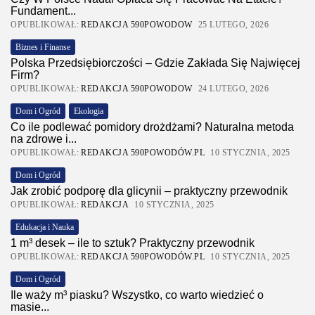
Fundament...
OPUBLIKOWAŁ:
REDAKCJA 590POWODOW
25 LUTEGO, 2026
Biznes i Finanse
Polska Przedsiębiorczości – Gdzie Zakłada Się Najwięcej
Firm?
OPUBLIKOWAŁ:
REDAKCJA 590POWODOW
24 LUTEGO, 2026
Dom i Ogród
Ekologia
Co ile podlewać pomidory drożdżami? Naturalna metoda
na zdrowe i...
OPUBLIKOWAŁ:
REDAKCJA 590POWODÓW.PL
10 STYCZNIA, 2025
Dom i Ogród
Jak zrobić podporę dla glicynii – praktyczny przewodnik
OPUBLIKOWAŁ:
REDAKCJA
10 STYCZNIA, 2025
Edukacja i Nauka
1 m³ desek – ile to sztuk? Praktyczny przewodnik
OPUBLIKOWAŁ:
REDAKCJA 590POWODÓW.PL
10 STYCZNIA, 2025
Dom i Ogród
Ile waży m³ piasku? Wszystko, co warto wiedzieć o
masie...