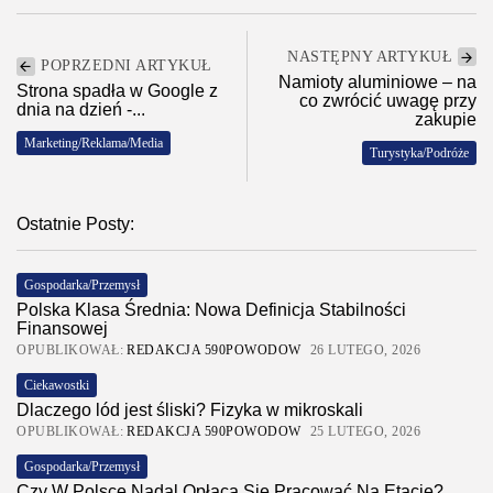
NASTĘPNY ARTYKUŁ
POPRZEDNI ARTYKUŁ
Namioty aluminiowe – na
Strona spadła w Google z
co zwrócić uwagę przy
dnia na dzień -...
zakupie
Marketing/Reklama/Media
Turystyka/Podróże
Ostatnie Posty:
Gospodarka/Przemysł
Polska Klasa Średnia: Nowa Definicja Stabilności
Finansowej
OPUBLIKOWAŁ:
REDAKCJA 590POWODOW
26 LUTEGO, 2026
Ciekawostki
Dlaczego lód jest śliski? Fizyka w mikroskali
OPUBLIKOWAŁ:
REDAKCJA 590POWODOW
25 LUTEGO, 2026
Gospodarka/Przemysł
Czy W Polsce Nadal Opłaca Się Pracować Na Etacie?