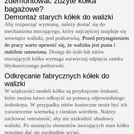
zdemontować zużyte kółka
bagażowe?
Demontaż starych kółek do walizki
Aby rozpocząć wymianę, należy dostać się do
mechanizmu mocującego, który najczęściej znajduje się
wewnątrz walizki, pod podszewką.
Przed przystąpieniem
do pracy warto upewnić się, że walizka jest pusta i
stabilnie ustawiona.
Dostęp do śrub lub nitów
mocujących kółka wymaga zazwyczaj odpięcia zamka
błyskawicznego podszewki.
Odkręcanie fabrycznych kółek do
walizki
W większości modeli kółka są przykręcone śrubami,
które można łatwo odkręcić za pomocą odpowiedniego
śrubokręta. W przypadku nitów konieczne może być ich
rozwiercenie wiertarką z cienkim wiertłem. Należy
zachować ostrożność, aby nie uszkodzić obudowy
walizki. Po usunięciu elementów mocujących stare kółko
powinno dać się swobodnie wyjąć.