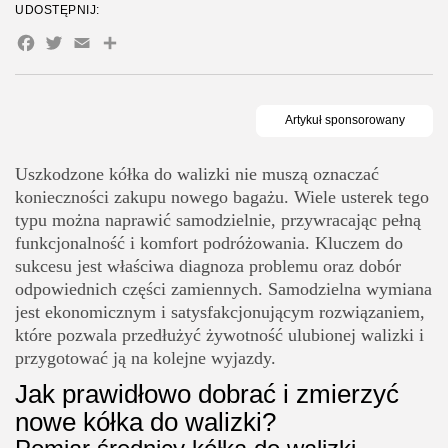
Cena kółek do walizki
UDOSTĘPNIJ:
Czy można wymienić tylko jedno kółko, czy lepiej całą parę?
Facebook
Twitter
Email
Share
Wymiana pojedynczego kółka do walizki
Kiedy warto wymienić wszystkie kółka do walizki?
Jakie są najczęstsze błędy przy samodzielnej wymianie kółek?
Błędny dobór zamiennych kółek do walizki
Uszkodzone kółka do walizki nie muszą oznaczać
konieczności zakupu nowego bagażu. Wiele usterek tego
Niewłaściwe narzędzia do wymiany kółka w walizce
typu można naprawić samodzielnie, przywracając pełną
Kiedy wymiana kółek w walizce jest bardziej opłacalna niż
funkcjonalność i komfort podróżowania. Kluczem do
naprawa?
sukcesu jest właściwa diagnoza problemu oraz dobór
Koszt nowych kółek do walizki
odpowiednich części zamiennych. Samodzielna wymiana
jest ekonomicznym i satysfakcjonującym rozwiązaniem,
Dostępność zamiennych kółek do walizki
które pozwala przedłużyć żywotność ulubionej walizki i
przygotować ją na kolejne wyjazdy.
Jak prawidłowo dobrać i zmierzyć
nowe kółka do walizki?