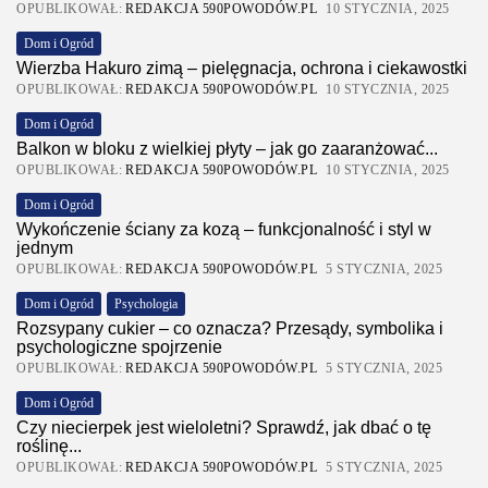
OPUBLIKOWAŁ:
REDAKCJA 590POWODÓW.PL
10 STYCZNIA, 2025
Dom i Ogród
Wierzba Hakuro zimą – pielęgnacja, ochrona i ciekawostki
OPUBLIKOWAŁ:
REDAKCJA 590POWODÓW.PL
10 STYCZNIA, 2025
Dom i Ogród
Balkon w bloku z wielkiej płyty – jak go zaaranżować...
OPUBLIKOWAŁ:
REDAKCJA 590POWODÓW.PL
10 STYCZNIA, 2025
Dom i Ogród
Wykończenie ściany za kozą – funkcjonalność i styl w
jednym
OPUBLIKOWAŁ:
REDAKCJA 590POWODÓW.PL
5 STYCZNIA, 2025
Dom i Ogród
Psychologia
Rozsypany cukier – co oznacza? Przesądy, symbolika i
psychologiczne spojrzenie
OPUBLIKOWAŁ:
REDAKCJA 590POWODÓW.PL
5 STYCZNIA, 2025
Dom i Ogród
Czy niecierpek jest wieloletni? Sprawdź, jak dbać o tę
roślinę...
OPUBLIKOWAŁ:
REDAKCJA 590POWODÓW.PL
5 STYCZNIA, 2025