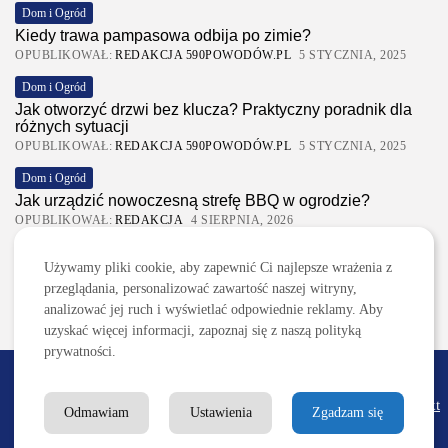
Dom i Ogród
Kiedy trawa pampasowa odbija po zimie?
OPUBLIKOWAŁ:
REDAKCJA 590POWODÓW.PL
5 STYCZNIA, 2025
Dom i Ogród
Jak otworzyć drzwi bez klucza? Praktyczny poradnik dla
różnych sytuacji
OPUBLIKOWAŁ:
REDAKCJA 590POWODÓW.PL
5 STYCZNIA, 2025
Dom i Ogród
Jak urządzić nowoczesną strefę BBQ w ogrodzie?
OPUBLIKOWAŁ:
REDAKCJA
4 SIERPNIA, 2026
Ciekawostki
Używamy pliki cookie, aby zapewnić Ci najlepsze wrażenia z
Lattafa Asad – gdzie kupić?
przeglądania, personalizować zawartość naszej witryny,
OPUBLIKOWAŁ:
REDAKCJA
3 SIERPNIA, 2026
analizować jej ruch i wyświetlać odpowiednie reklamy. Aby
uzyskać więcej informacji, zapoznaj się z naszą polityką
prywatności.
2026 590powodow.pl
Redakcja
Reklama/Współpraca
Regulamin
Polityka
Kontakt
Odmawiam
Ustawienia
Zgadzam się
prywatności