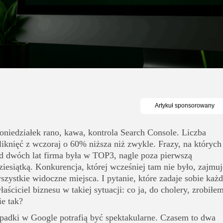
oniedziałek rano, kawa, kontrola Search Console. Liczba
liknięć z wczoraj o 60% niższa niż zwykle. Frazy, na których
d dwóch lat firma była w TOP3, nagle poza pierwszą
ziesiątką. Konkurencja, której wcześniej tam nie było, zajmuj
szystkie widoczne miejsca. I pytanie, które zadaje sobie każ
łaściciel biznesu w takiej sytuacji: co ja, do cholery, zrobiłe
ie tak?
padki w Google potrafią być spektakularne. Czasem to dwa