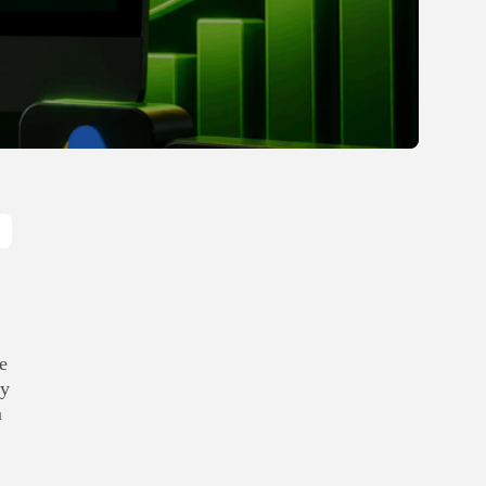
Gastronomia
Obiady w łódzkim
biurowcu: co wybrać,...
OPUBLIKOWAŁ:
REDAKCJA
27 LIPCA, 2026
POPULARNE KATEGORIE
Dom i Ogród
212 Artykułów
Budownictwo/Nieruchomości
83 Artykułów
Ciekawostki
35 Artykułów
e
dy
Edukacja i Nauka
27 Artykułów
m
Zoologia/Rolnictwo/Leśnictwo
24 Artykułów