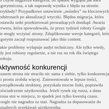
o chyba najgorsza kategoria, bo spadek wygląda jak kara
lgorytmiczna, a tak naprawdę wynika z błędu na stronie.
rzykłady? Przypadkowe ustawienie „noindex” na kluczowych
odstronach po aktualizacji wtyczki. Błędna migracja, która
ostawiła setki przekierowań prowadzących donikąd. Awaria
erwera, która spowodowała, że przez tydzień roboty Google
ie mogły wczytać strony. Zduplikowane wersje kategorii, któ
lgorytm zaczął rozpoznawać jako thin content.
akie problemy wyłapuje audyt techniczny. Ale tylko wtedy,
dy jest robiony regularnie, a nie raz na rok dla świętego
pokoju.
Aktywność konkurencji
zasem strona nie straciła nic sama z siebie, tylko konkurencj
o prostu zrobiła więcej. Zainwestowała w lepsze treści,
porządkowała strukturę, pozyskała mocne linki, poprawiła
oświadczenie użytkownika. Jeżeli rynek się rusza, a dana
trona stoi w miejscu, to spadek jest tylko kwestią czasu.
oogle nie nagradza za staż. Nagradza za dopasowanie do
ktualnych oczekiwań użytkownika.