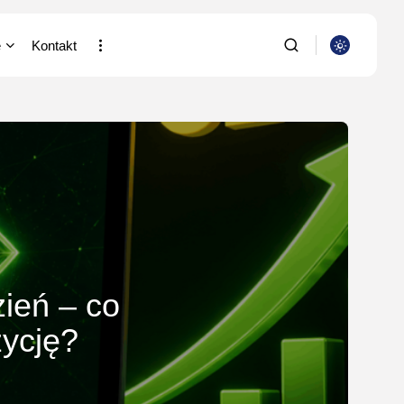
e
Kontakt
a i Nauka
SZUKAJ
putery
ia/Wideofilmowanie
NAJNOWSZE
stki
Dom i Ogród
acja
Jak urządzić nowoczesną
strefę BBQ w...
/Rolnictwo/Leśnictwo
OPUBLIKOWAŁ:
REDAKCJA
zień – co
4 SIERPNIA, 2026
zycję?
Ciekawostki
Lattafa Asad – gdzie
kupić?
OPUBLIKOWAŁ:
REDAKCJA
3 SIERPNIA, 2026