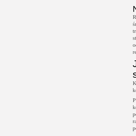
R
ś
t
s
o
r
K
k
P
k
p
r
p