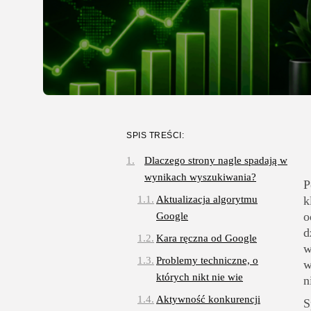
SPIS TREŚCI:
Dlaczego strony nagle spadają w
wynikach wyszukiwania?
P
Aktualizacja algorytmu
k
o
Google
d
Kara ręczna od Google
w
Problemy techniczne, o
w
których nikt nie wie
n
Aktywność konkurencji
S