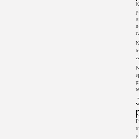
N
p
u
n
r
N
t
z
N
s
p
t
P
t
p