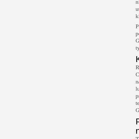
n
u
k
P
p
G
t
R
C
n
l
p
t
G