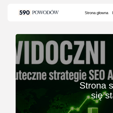
Search
Strona głowna
for:
Strona s
się s