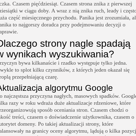
czka. Czasem pięćdziesiąt. Czasem strona znika z pierwszej
ziesiątki w ciągu doby. A wraz z nią znika ruch, leady i częst
uża część miesięcznego przychodu. Panika jest zrozumiała, a
anika to najgorszy doradca przy podejmowaniu decyzji o
aprawie.
Dlaczego strony nagle spadają
w wynikach wyszukiwania?
rzyczyn bywa kilkanaście i rzadko występuje tylko jedna.
wykle to splot kilku czynników, z których jeden okazał się
roplą przepełniającą czarę.
Aktualizacja algorytmu Google
o najczęstsza przyczyna nagłych, masowych spadków. Googl
ilka razy w roku wdraża duże aktualizacje rdzeniowe, które
rzeorganizowują sposób oceniania stron. Czasem chodzi o
akość treści, czasem o doświadczenie użytkownika, czasem o
utorytet domeny. Po takiej aktualizacji strony, które
alansowały na granicy oceny algorytmu, lądują o kilka pozycj