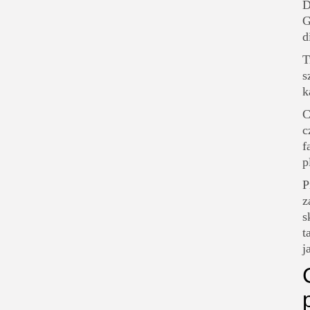
D
G
d
T
s
k
C
c
f
p
P
z
s
t
j