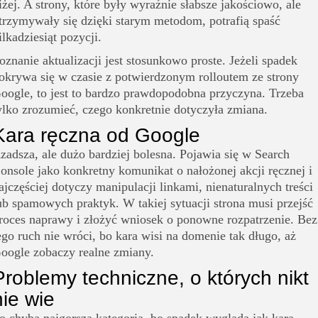
iżej. A strony, które były wyraźnie słabsze jakościowo, ale
trzymywały się dzięki starym metodom, potrafią spaść
ilkadziesiąt pozycji.
oznanie aktualizacji jest stosunkowo proste. Jeżeli spadek
okrywa się w czasie z potwierdzonym rolloutem ze strony
oogle, to jest to bardzo prawdopodobna przyczyna. Trzeba
ylko zrozumieć, czego konkretnie dotyczyła zmiana.
Kara ręczna od Google
zadsza, ale dużo bardziej bolesna. Pojawia się w Search
onsole jako konkretny komunikat o nałożonej akcji ręcznej i
ajczęściej dotyczy manipulacji linkami, nienaturalnych treści
ub spamowych praktyk. W takiej sytuacji strona musi przejść
roces naprawy i złożyć wniosek o ponowne rozpatrzenie. Bez
ego ruch nie wróci, bo kara wisi na domenie tak długo, aż
oogle zobaczy realne zmiany.
Problemy techniczne, o których nikt
nie wie