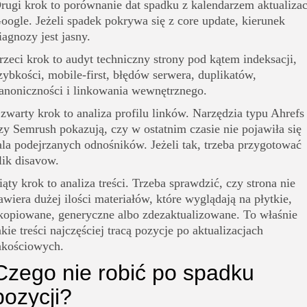
rugi krok to porównanie dat spadku z kalendarzem aktualizac
oogle. Jeżeli spadek pokrywa się z core update, kierunek
iagnozy jest jasny.
rzeci krok to audyt techniczny strony pod kątem indeksacji,
zybkości, mobile-first, błędów serwera, duplikatów,
anoniczności i linkowania wewnętrznego.
zwarty krok to analiza profilu linków. Narzędzia typu Ahrefs
zy Semrush pokazują, czy w ostatnim czasie nie pojawiła się
ala podejrzanych odnośników. Jeżeli tak, trzeba przygotować
lik disavow.
iąty krok to analiza treści. Trzeba sprawdzić, czy strona nie
awiera dużej ilości materiałów, które wyglądają na płytkie,
kopiowane, generyczne albo zdezaktualizowane. To właśnie
akie treści najczęściej tracą pozycje po aktualizacjach
akościowych.
Czego nie robić po spadku
pozycji?