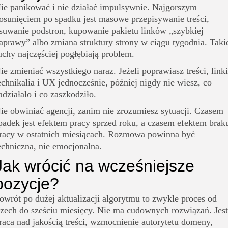
ie panikować i nie działać impulsywnie. Najgorszym
osunięciem po spadku jest masowe przepisywanie treści,
suwanie podstron, kupowanie pakietu linków „szybkiej
aprawy” albo zmiana struktury strony w ciągu tygodnia. Taki
uchy najczęściej pogłębiają problem.
ie zmieniać wszystkiego naraz. Jeżeli poprawiasz treści, linki
echnikalia i UX jednocześnie, później nigdy nie wiesz, co
adziałało i co zaszkodziło.
ie obwiniać agencji, zanim nie zrozumiesz sytuacji. Czasem
padek jest efektem pracy sprzed roku, a czasem efektem brak
racy w ostatnich miesiącach. Rozmowa powinna być
echniczna, nie emocjonalna.
Jak wrócić na wcześniejsze
pozycje?
owrót po dużej aktualizacji algorytmu to zwykle proces od
rzech do sześciu miesięcy. Nie ma cudownych rozwiązań. Jest
raca nad jakością treści, wzmocnienie autorytetu domeny,