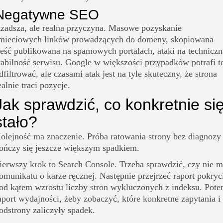
Negatywne SEO
zadsza, ale realna przyczyna. Masowe pozyskanie
mieciowych linków prowadzących do domeny, skopiowana
reść publikowana na spamowych portalach, ataki na techniczn
tabilność serwisu. Google w większości przypadków potrafi t
dfiltrować, ale czasami atak jest na tyle skuteczny, że strona
ealnie traci pozycje.
Jak sprawdzić, co konkretnie si
stało?
olejność ma znaczenie. Próba ratowania strony bez diagnozy
ończy się jeszcze większym spadkiem.
ierwszy krok to Search Console. Trzeba sprawdzić, czy nie 
omunikatu o karze ręcznej. Następnie przejrzeć raport pokryc
od kątem wzrostu liczby stron wykluczonych z indeksu. Pot
aport wydajności, żeby zobaczyć, które konkretne zapytania i
odstrony zaliczyły spadek.