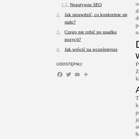
o
Negatywne SEO
d
Jak sprawdzić, co konkretnie się
d
stało?
p
n
Czego nie robić po spadku
pozycji?
Jak wrócić na wcześniejsze
pozycje?
P
UDOSTĘPNIJ:
Dlaczego sam właściciel firmy
Z
Facebook
Twitter
Email
Share
rzadko sobie z tym radzi?
k
Jak zabezpieczyć stronę przed
kolejnymi spadkami?
T
k
p
j
a
b