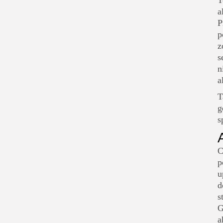
T
a
P
p
z
s
n
a
T
g
s
C
p
u
d
s
G
a