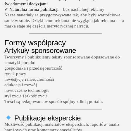
świadomymi decyzjami
✔
Naturalna forma publikacji
– bez nachalnej reklamy
POPULARNE KATEGORIE
Nasze materiały są przygotowywane tak, aby były wartościowe
same w sobie. Dzięki temu reklama nie wygląda jak reklama — a
Dom i Ogród
212 Artykułów
marka staje się częścią merytorycznej narracji.
Budownictwo/Nieruchomości
Formy współpracy
83 Artykułów
Artykuły sponsorowane
Ciekawostki
Tworzymy i publikujemy teksty sponsorowane dopasowane do
35 Artykułów
tematyki portalu:
gospodarka i przedsiębiorczość
Edukacja i Nauka
rynek pracy
27 Artykułów
inwestycje i nieruchomości
edukacja i rozwój
Zoologia/Rolnictwo/Leśnictwo
nowoczesne technologie
24 Artykułów
styl życia i jakość życia
Treści są redagowane w sposób spójny z linią portalu.
Publikacje eksperckie
Możliwość publikacji materiałów eksperckich, raportów, analiz
branżowych oraz komentarzy specjalistów.