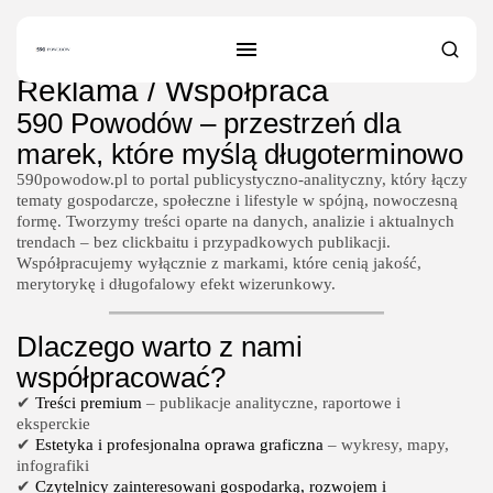
Reklama / Współpraca
SZUKAJ
590 Powodów – przestrzeń dla
marek, które myślą długoterminowo
NAJNOWSZE
590powodow.pl to portal publicystyczno-analityczny, który łączy
Dom i Ogród
tematy gospodarcze, społeczne i lifestyle w spójną, nowoczesną
Jak urządzić nowoczesną strefę BBQ
formę. Tworzymy treści oparte na danych, analizie i aktualnych
w...
trendach – bez clickbaitu i przypadkowych publikacji.
OPUBLIKOWAŁ:
REDAKCJA
Współpracujemy wyłącznie z markami, które cenią jakość,
4 SIERPNIA, 2026
merytorykę i długofalowy efekt wizerunkowy.
Ciekawostki
Lattafa Asad – gdzie kupić?
Dlaczego warto z nami
OPUBLIKOWAŁ:
REDAKCJA
współpracować?
3 SIERPNIA, 2026
✔
Treści premium
– publikacje analityczne, raportowe i
eksperckie
Gastronomia
✔
Estetyka i profesjonalna oprawa graficzna
– wykresy, mapy,
Obiady w łódzkim biurowcu: co
infografiki
wybrać,...
✔
Czytelnicy zainteresowani gospodarką, rozwojem i
OPUBLIKOWAŁ:
REDAKCJA
27 LIPCA, 2026