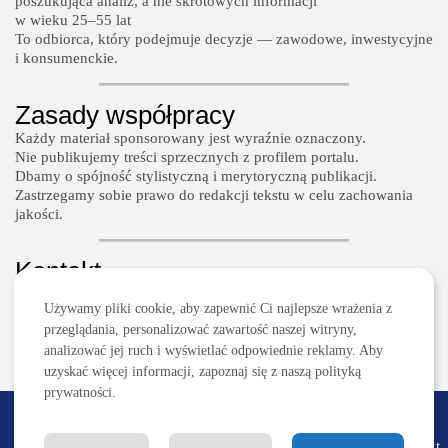
poszukująca analiz, a nie skrótowych informacji
w wieku 25–55 lat
To odbiorca, który podejmuje decyzje — zawodowe, inwestycyjne
i konsumenckie.
Zasady współpracy
Każdy materiał sponsorowany jest wyraźnie oznaczony.
Nie publikujemy treści sprzecznych z profilem portalu.
Dbamy o spójność stylistyczną i merytoryczną publikacji.
Zastrzegamy sobie prawo do redakcji tekstu w celu zachowania
jakości.
Kontakt
W sprawie współpracy prosimy o kontakt:
Używamy pliki cookie, aby zapewnić Ci najlepsze wrażenia z
kontakt@590powodow.pl
przeglądania, personalizować zawartość naszej witryny,
W tytule wiadomości prosimy wpisać: Współpraca –
analizować jej ruch i wyświetlać odpowiednie reklamy. Aby
590powodow.pl
uzyskać więcej informacji, zapoznaj się z naszą polityką
prywatności.
2026 590powodow.pl
Redakcja
Reklama/Współpraca
Regulamin
Polityka
Kontakt