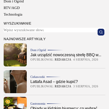
Dom i Ogród
RTV/AGD
Technologia
WYSZUKIWANIE
NAJNOWSZE ARTYKUŁY
Dom i Ogród
Jak urządzić nowoczesną strefę BBQ w...
OPUBLIKOWAŁ:
REDAKCJA
4 SIERPNIA, 2026
Ciekawostki
Lattafa Asad – gdzie kupić?
OPUBLIKOWAŁ:
REDAKCJA
3 SIERPNIA, 2026
Gastronomia
Obiady w łódzkim biurowcu: co wybrać,...