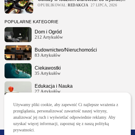
OPUBLIKOWAŁ:
REDAKCJA
27 LIPCA, 2026
POPULARNE KATEGORIE
Dom i Ogród
212 Artykułów
Budownictwo/Nieruchomości
83 Artykułów
Ciekawostki
35 Artykułów
Edukacja i Nauka
27 Artykułów
Zoologia/Rolnictwo/Leśnictwo
Używamy pliki cookie, aby zapewnić Ci najlepsze wrażenia z
24 Artykułów
przeglądania, personalizować zawartość naszej witryny,
analizować jej ruch i wyświetlać odpowiednie reklamy. Aby
uzyskać więcej informacji, zapoznaj się z naszą polityką
prywatności.