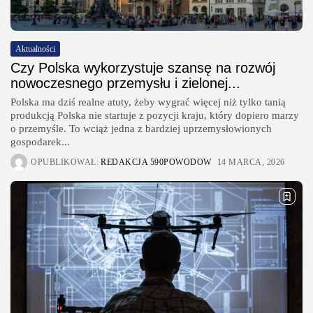
wybrać,...
OPUBLIKOWAŁ:
REDAKCJA
27 LIPCA, 2026
Aktualności
POPULARNE KATEGORIE
Czy Polska wykorzystuje szansę na rozwój
Dom i Ogród
nowoczesnego przemysłu i zielonej...
212 Artykułów
Polska ma dziś realne atuty, żeby wygrać więcej niż tylko tanią
Budownictwo/Nieruchomości
produkcją Polska nie startuje z pozycji kraju, który dopiero marzy
83 Artykułów
o przemyśle. To wciąż jedna z bardziej uprzemysłowionych
gospodarek...
Ciekawostki
OPUBLIKOWAŁ:
REDAKCJA 590POWODOW
14 MARCA, 2026
35 Artykułów
Edukacja i Nauka
27 Artykułów
Zoologia/Rolnictwo/Leśnictwo
24 Artykułów