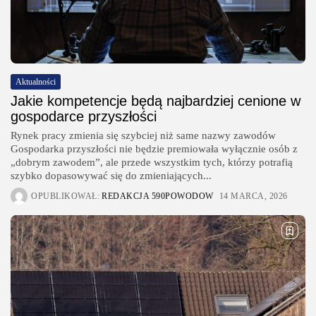
Aktualności
Jakie kompetencje będą najbardziej cenione w
gospodarce przyszłości
Rynek pracy zmienia się szybciej niż same nazwy zawodów
Gospodarka przyszłości nie będzie premiowała wyłącznie osób z
„dobrym zawodem”, ale przede wszystkim tych, którzy potrafią
szybko dopasowywać się do zmieniających...
OPUBLIKOWAŁ:
REDAKCJA 590POWODOW
14 MARCA, 2026