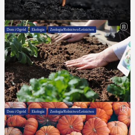
OPUBLIKOWAŁ:
REDAKCJA 590POWODÓW.PL
6 MARCA, 2025
Dom i Ogród
Ekologia
Zoologia/Rolnictwo/Leśnictwo
Jak odkwasić ziemię domowym sposobem?
Skuteczne metody dla zdrowych roślin
Odkwaszanie gleby to jeden z kluczowych zabiegów
pielęgnacyjnych w ogrodzie, ponieważ zbyt kwaśne podłoże
negatywnie wpływa na wzrost i rozwój roślin. Na szczęście nie
musisz korzystać z chemicznych preparatów –...
OPUBLIKOWAŁ:
REDAKCJA 590POWODÓW.PL
5 MARCA, 2025
Dom i Ogród
Ekologia
Zoologia/Rolnictwo/Leśnictwo
Kwaśna ziemia – Co warto o niej wiedzieć i
jak...
Kwaśna ziemia to specyficzny typ podłoża, który odgrywa