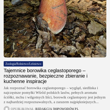
Gastronomia
Obiady w łódzkim biurowcu: co
wybrać,...
OPUBLIKOWAŁ:
REDAKCJA
27 LIPCA, 2026
POPULARNE KATEGORIE
Dom i Ogród
212 Artykułów
Budownictwo/Nieruchomości
83 Artykułów
Zoologia/Rolnictwo/Leśnictwo
Ciekawostki
Tajemnice borowika ceglastoporego –
35 Artykułów
rozpoznawanie, bezpieczne zbieranie i
kuchenne inspiracje
Edukacja i Nauka
27 Artykułów
Jak rozpoznać borowika ceglastoporego – wygląd, siedliska i
najczęstsze pomyłki Wśród polskich lasów, pełnych aromatu
Technologia
20 Artykułów
ściółki, mchu i wilgotnych liści, borowik ceglastopory jest jednym
z najbardziej rozpoznawalnych, a zarazem najpiękniejszych...
OPUBLIKOWAŁ:
REDAKCJA 590POWODÓW.PL