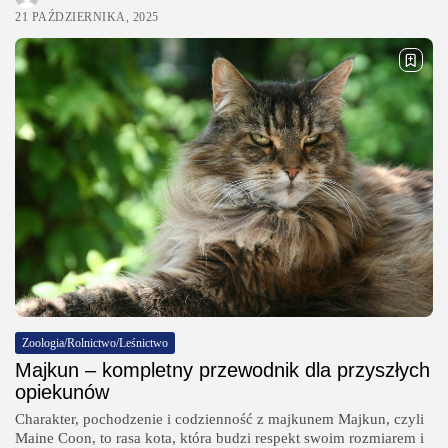
21 PAŹDZIERNIKA, 2025
Zoologia/Rolnictwo/Leśnictwo
Majkun – kompletny przewodnik dla przyszłych
opiekunów
Charakter, pochodzenie i codzienność z majkunem Majkun, czyli
Maine Coon, to rasa kota, która budzi respekt swoim rozmiarem i