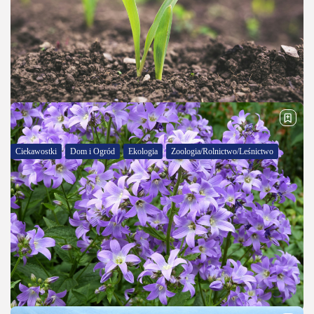
Ciekawostki
Dom i Ogród
Ekologia
Zoologia/Rolnictwo/Leśnictwo
Ziemia próchnicza – czym jest i dlaczego jest
tak ważna?
Ziemia próchnicza to jeden z najcenniejszych rodzajów gleby,
bogaty w substancje organiczne, które powstają w wyniku
rozkładu resztek roślinnych i zwierzęcych. Próchnica, czyli
humus, nadaje glebie jej charakterystyczną, ciemną barwę...
OPUBLIKOWAŁ:
REDAKCJA 590POWODÓW.PL
10 MARCA, 2025