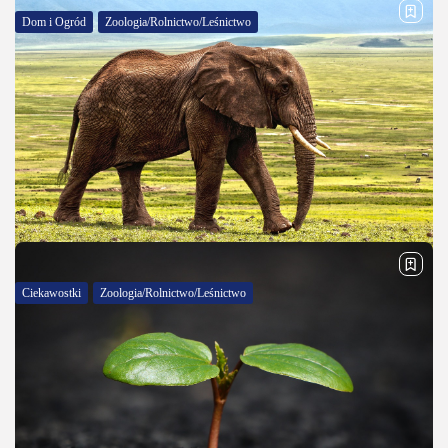
Dom i Ogród
Zoologia/Rolnictwo/Leśnictwo
Campanula 'Blue Ocean’ – wyjątkowa
dzwonkowa roślina do ogrodu i...
Campanula 'Blue Ocean’ to wyjątkowa odmiana dzwonka, która
zachwyca intensywnie niebiesko-fioletowymi kwiatami o
delikatnym, dzwonkowatym kształcie. Roślina ta jest niezwykle
dekoracyjna i świetnie sprawdza się zarówno w ogrodzie, jak i...
OPUBLIKOWAŁ:
REDAKCJA 590POWODÓW.PL
10 MARCA, 2025
Ciekawostki
Zoologia/Rolnictwo/Leśnictwo
Jak śpią słonie? Tajemnice odpoczynku
największych ssaków lądowych
Słonie, największe współcześnie żyjące ssaki lądowe, fascynują
nie tylko swoją potęgą, inteligencją czy społecznymi
zachowaniami, ale także sposobem, w jaki odpoczywają i śpią.
Sen słoni jest szczególnie interesujący, ponieważ mimo...