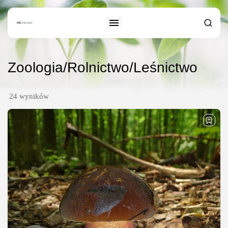
Zoologia/Rolnictwo/Leśnictwo
SZUKAJ
24 wyników
NAJNOWSZE
Dom i Ogród
Jak urządzić nowoczesną strefę BBQ
w...
OPUBLIKOWAŁ:
REDAKCJA
4 SIERPNIA, 2026
Ciekawostki
Lattafa Asad – gdzie kupić?
OPUBLIKOWAŁ:
REDAKCJA
3 SIERPNIA, 2026