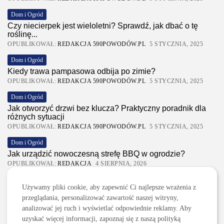
Dom i Ogród
Czy niecierpek jest wieloletni? Sprawdź, jak dbać o tę
roślinę...
OPUBLIKOWAŁ:
REDAKCJA 590POWODÓW.PL
5 STYCZNIA, 2025
Dom i Ogród
Kiedy trawa pampasowa odbija po zimie?
OPUBLIKOWAŁ:
REDAKCJA 590POWODÓW.PL
5 STYCZNIA, 2025
Dom i Ogród
Jak otworzyć drzwi bez klucza? Praktyczny poradnik dla
różnych sytuacji
OPUBLIKOWAŁ:
REDAKCJA 590POWODÓW.PL
5 STYCZNIA, 2025
Dom i Ogród
Jak urządzić nowoczesną strefę BBQ w ogrodzie?
OPUBLIKOWAŁ:
REDAKCJA
4 SIERPNIA, 2026
Ciekawostki
Używamy pliki cookie, aby zapewnić Ci najlepsze wrażenia z
Lattafa Asad – gdzie kupić?
przeglądania, personalizować zawartość naszej witryny,
OPUBLIKOWAŁ:
REDAKCJA
3 SIERPNIA, 2026
analizować jej ruch i wyświetlać odpowiednie reklamy. Aby
uzyskać więcej informacji, zapoznaj się z naszą polityką