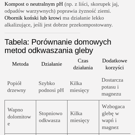
Kompost o neutralnym pH
(np. z liści, skorupek jaj,
odpadów warzywnych) poprawia żyzność ziemi.
Obornik koński lub krowi
ma działanie lekko
alkalizujące, jeśli jest dobrze przekompostowany.
Tabela: Porównanie domowych
metod odkwaszania gleby
Czas
Dodatkowe
Metoda
Działanie
działania
korzyści
Dostarcza
Popiół
Szybko
Kilka
potasu i
drzewny
podnosi pH
miesięcy
magnezu
Wzbogaca
Wapno
Stopniowo
Kilka
glebę w
dolomitow
odkwasza
miesięcy
wapń i
e
magnez