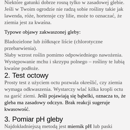
Niektóre gatunki dobrze rosną tylko w zasadowej glebie.
Jeśli w Twoim ogrodzie nie radzą sobie rośliny takie jak
lawenda, róże, hortensje czy lilie, może to oznaczać, że
ziemia jest za kwaśna.
Typowe objawy zakwaszonej gleby:
Bladozielone lub żółknące liście (chlorotyczne
przebarwienia).
Słaby wzrost roślin pomimo odpowiedniego nawożenia.
Występowanie mchu i skrzypu polnego – rośliny te lubią
kwaśne podłoże.
2.
Test octowy
Prosty test z użyciem octu pozwala określić, czy ziemia
wymaga odkwaszenia. Wystarczy wlać kilka kropli octu
na garść ziemi.
Jeśli pojawiają się bąbelki, oznacza to, że
gleba ma zasadowy odczyn. Brak reakcji sugeruje
kwasowość.
3.
Pomiar pH gleby
Najdokładniejszą metodą jest
miernik pH
lub paski