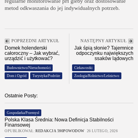
regularne monitorowanie pH gleby oraz dostosowanie
metod odkwaszania do jej indywidualnych potrzeb.
POPRZEDNI ARTYKUŁ
NASTĘPNY ARTYKUŁ
Domek holenderski
Jak śpią słonie? Tajemnice
całoroczny – Jak wybrać,
odpoczynku największych
urządzić i użytkować?
ssaków lądowych
Budownictwo/Nieruchomości
Ciekawostki
Dom i Ogród
Turystyka/Podróże
Zoologia/Rolnictwo/Leśnictwo
Ostatnie Posty:
Gospodarka/Przemysł
Polska Klasa Średnia: Nowa Definicja Stabilności
Finansowej
OPUBLIKOWAŁ:
REDAKCJA 590POWODOW
26 LUTEGO, 2026