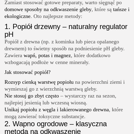
Zamiast stosować gotowe preparaty, warto sięgnąć po
domowe sposoby na odkwaszenie gleby
, które są
tańsze i
ekologiczne
. Oto najlepsze metody:
1.
Popiół drzewny – naturalny regulator
pH
Popiół z drewna (np. z kominka lub pieca opalanego
drewnem) to świetny sposób na podniesienie pH gleby.
Zawiera
wapń, potas i magnez
, które dodatkowo
wzbogacają podłoże w cenne minerały.
Jak stosować popiół?
Rozsyp cienką warstwę popiołu
na powierzchni ziemi i
wymieszaj go z wierzchnią warstwą gleby.
Nie stosuj go zbyt często
– wystarczy raz na sezon,
najlepiej jesienią lub wczesną wiosną.
Unikaj popiołu z węgla i lakierowanego drewna
, które
mogą zawierać toksyczne substancje.
2.
Wapno ogrodowe – klasyczna
metoda na odkwaszenie