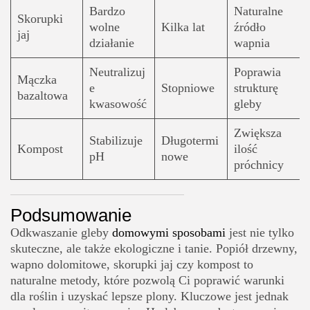
Bardzo
Naturalne
Skorupki
wolne
Kilka lat
źródło
jaj
działanie
wapnia
Neutralizuj
Poprawia
Mączka
e
Stopniowe
strukturę
bazaltowa
kwasowość
gleby
Zwiększa
Stabilizuje
Długotermi
Kompost
ilość
pH
nowe
próchnicy
Podsumowanie
Odkwaszanie gleby
domowymi sposobami
jest nie tylko
skuteczne, ale także ekologiczne i tanie. Popiół drzewny,
wapno dolomitowe, skorupki jaj czy kompost to
naturalne metody, które pozwolą Ci poprawić warunki
dla roślin i uzyskać lepsze plony. Kluczowe jest jednak