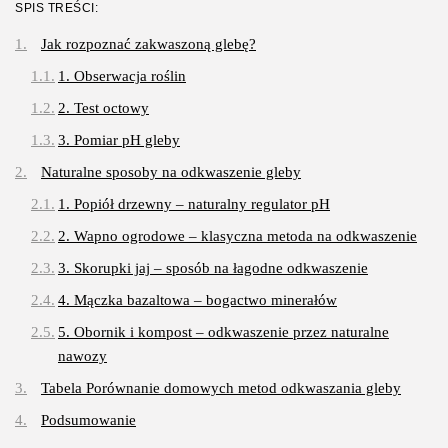
SPIS TREŚCI:
3 SIERPNIA, 2026
Jak rozpoznać zakwaszoną glebę?
Gastronomia
1. Obserwacja roślin
Obiady w łódzkim biurowcu: co
wybrać,...
2. Test octowy
OPUBLIKOWAŁ:
REDAKCJA
27 LIPCA, 2026
3. Pomiar pH gleby
POPULARNE KATEGORIE
Naturalne sposoby na odkwaszenie gleby
Dom i Ogród
1. Popiół drzewny – naturalny regulator pH
212 Artykułów
2. Wapno ogrodowe – klasyczna metoda na odkwaszenie
Budownictwo/Nieruchomości
3. Skorupki jaj – sposób na łagodne odkwaszenie
83 Artykułów
4. Mączka bazaltowa – bogactwo minerałów
Ciekawostki
35 Artykułów
5. Obornik i kompost – odkwaszenie przez naturalne
nawozy
Edukacja i Nauka
27 Artykułów
Tabela Porównanie domowych metod odkwaszania gleby
Podsumowanie
Zoologia/Rolnictwo/Leśnictwo
24 Artykułów