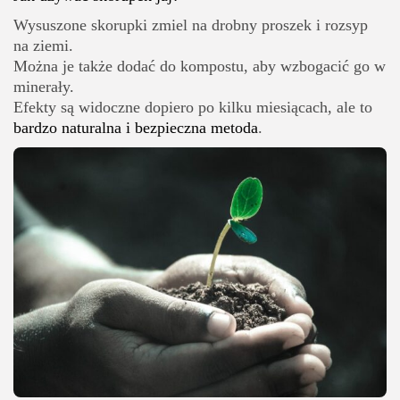
Wysuszone skorupki zmiel na drobny proszek i rozsyp
na ziemi.
Można je także dodać do kompostu, aby wzbogacić go w
minerały.
Efekty są widoczne dopiero po kilku miesiącach, ale to
bardzo naturalna i bezpieczna metoda
.