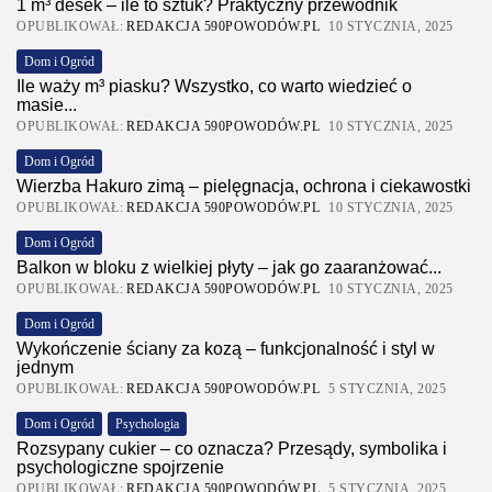
1 m³ desek – ile to sztuk? Praktyczny przewodnik
OPUBLIKOWAŁ:
REDAKCJA 590POWODÓW.PL
10 STYCZNIA, 2025
Dom i Ogród
Ile waży m³ piasku? Wszystko, co warto wiedzieć o
masie...
OPUBLIKOWAŁ:
REDAKCJA 590POWODÓW.PL
10 STYCZNIA, 2025
Dom i Ogród
Wierzba Hakuro zimą – pielęgnacja, ochrona i ciekawostki
OPUBLIKOWAŁ:
REDAKCJA 590POWODÓW.PL
10 STYCZNIA, 2025
Dom i Ogród
Balkon w bloku z wielkiej płyty – jak go zaaranżować...
OPUBLIKOWAŁ:
REDAKCJA 590POWODÓW.PL
10 STYCZNIA, 2025
Dom i Ogród
Wykończenie ściany za kozą – funkcjonalność i styl w
jednym
OPUBLIKOWAŁ:
REDAKCJA 590POWODÓW.PL
5 STYCZNIA, 2025
Dom i Ogród
Psychologia
Rozsypany cukier – co oznacza? Przesądy, symbolika i
psychologiczne spojrzenie
OPUBLIKOWAŁ:
REDAKCJA 590POWODÓW.PL
5 STYCZNIA, 2025