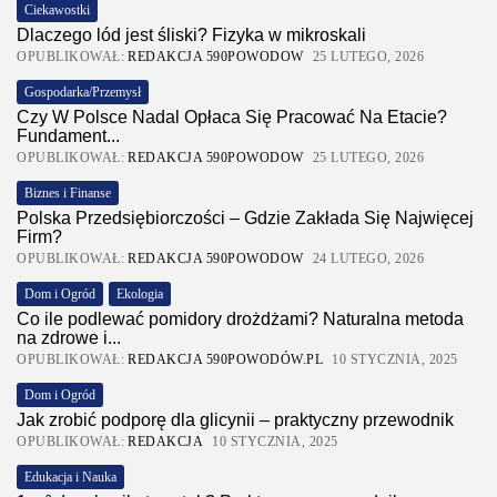
Ciekawostki
Dlaczego lód jest śliski? Fizyka w mikroskali
OPUBLIKOWAŁ:
REDAKCJA 590POWODOW
25 LUTEGO, 2026
Gospodarka/Przemysł
Czy W Polsce Nadal Opłaca Się Pracować Na Etacie?
Fundament...
OPUBLIKOWAŁ:
REDAKCJA 590POWODOW
25 LUTEGO, 2026
Biznes i Finanse
Polska Przedsiębiorczości – Gdzie Zakłada Się Najwięcej
Firm?
OPUBLIKOWAŁ:
REDAKCJA 590POWODOW
24 LUTEGO, 2026
Dom i Ogród
Ekologia
Co ile podlewać pomidory drożdżami? Naturalna metoda
na zdrowe i...
OPUBLIKOWAŁ:
REDAKCJA 590POWODÓW.PL
10 STYCZNIA, 2025
Dom i Ogród
Jak zrobić podporę dla glicynii – praktyczny przewodnik
OPUBLIKOWAŁ:
REDAKCJA
10 STYCZNIA, 2025
Edukacja i Nauka