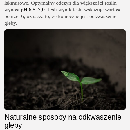
lakmusowe. Optymalny odczyn dla większości roślin
wynosi
pH 6,5–7,0
. Jeśli wynik testu wskazuje wartość
poniżej 6, oznacza to, że konieczne jest odkwaszenie
gleby.
Naturalne sposoby na odkwaszenie
gleby