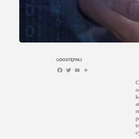
UDOSTĘPNIJ:
Facebook
Twitter
Email
Share
C
o
k
a
r
p
t
c