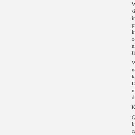
W
s
i
p
k
o
n
f
W
n
k
D
m
d
K
O
k
z