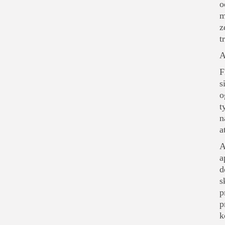
o
m
z
t
A
F
s
o
t
n
a
A
a
d
s
p
p
k