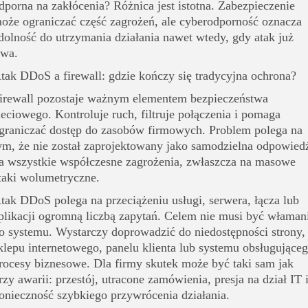
dporna na zakłócenia? Różnica jest istotna. Zabezpieczenie
oże ograniczać część zagrożeń, ale cyberodporność oznacza
dolność do utrzymania działania nawet wtedy, gdy atak już
rwa.
tak DDoS a firewall: gdzie kończy się tradycyjna ochrona?
irewall pozostaje ważnym elementem bezpieczeństwa
ieciowego. Kontroluje ruch, filtruje połączenia i pomaga
graniczać dostęp do zasobów firmowych. Problem polega na
ym, że nie został zaprojektowany jako samodzielna odpowied
a wszystkie współczesne zagrożenia, zwłaszcza na masowe
taki wolumetryczne.
tak DDoS polega na przeciążeniu usługi, serwera, łącza lub
plikacji ogromną liczbą zapytań. Celem nie musi być właman
o systemu. Wystarczy doprowadzić do niedostępności strony,
klepu internetowego, panelu klienta lub systemu obsługujące
rocesy biznesowe. Dla firmy skutek może być taki sam jak
rzy awarii: przestój, utracone zamówienia, presja na dział IT 
onieczność szybkiego przywrócenia działania.