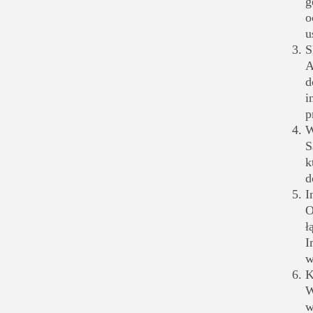
g
o
u
S
A
d
i
p
W
S
k
d
I
O
ł
I
w
K
W
w