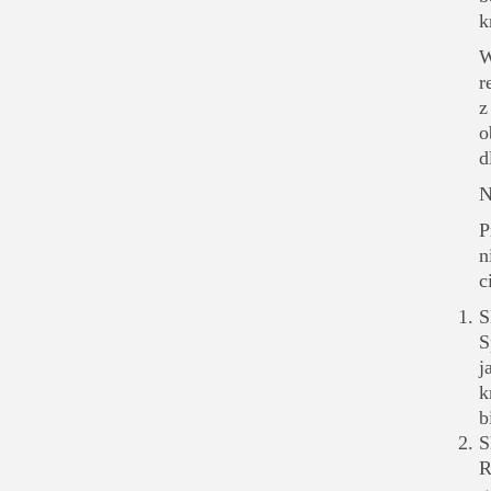
k
W
r
z
o
d
N
P
n
c
S
S
j
k
b
S
R