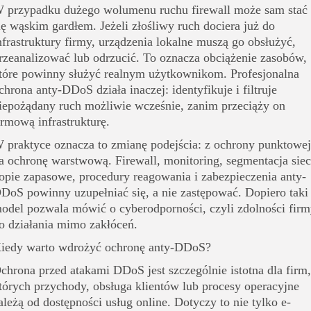
 przypadku dużego wolumenu ruchu firewall może sam stać
ię wąskim gardłem. Jeżeli złośliwy ruch dociera już do
nfrastruktury firmy, urządzenia lokalne muszą go obsłużyć,
rzeanalizować lub odrzucić. To oznacza obciążenie zasobów,
tóre powinny służyć realnym użytkownikom. Profesjonalna
chrona anty-DDoS działa inaczej: identyfikuje i filtruje
iepożądany ruch możliwie wcześnie, zanim przeciąży on
irmową infrastrukturę.
 praktyce oznacza to zmianę podejścia: z ochrony punktowej
a ochronę warstwową. Firewall, monitoring, segmentacja siec
opie zapasowe, procedury reagowania i zabezpieczenia anty-
DoS powinny uzupełniać się, a nie zastępować. Dopiero taki
odel pozwala mówić o cyberodporności, czyli zdolności fir
o działania mimo zakłóceń.
iedy warto wdrożyć ochronę anty-DDoS?
chrona przed atakami DDoS jest szczególnie istotna dla firm,
tórych przychody, obsługa klientów lub procesy operacyjne
ależą od dostępności usług online. Dotyczy to nie tylko e-