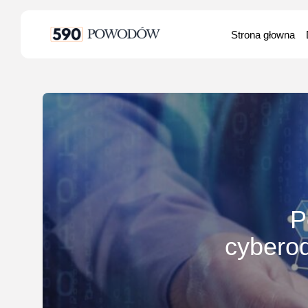
Search
Strona głowna
for:
P
cyberod