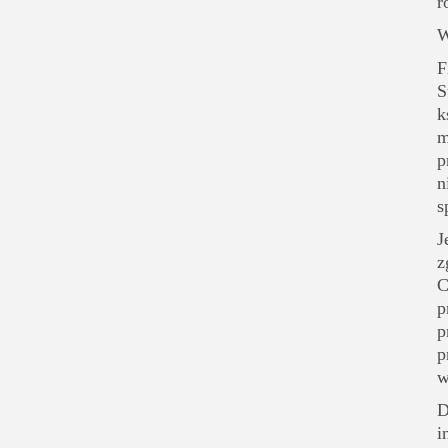
r
W
F
S
k
m
p
n
s
J
z
C
p
p
p
w
D
i