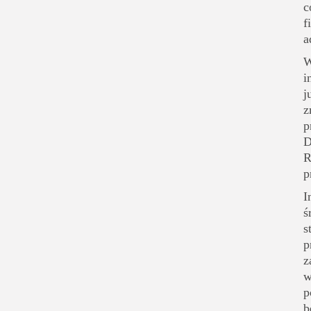
c
f
a
W
i
j
z
p
D
R
p
I
ś
s
p
z
w
p
b