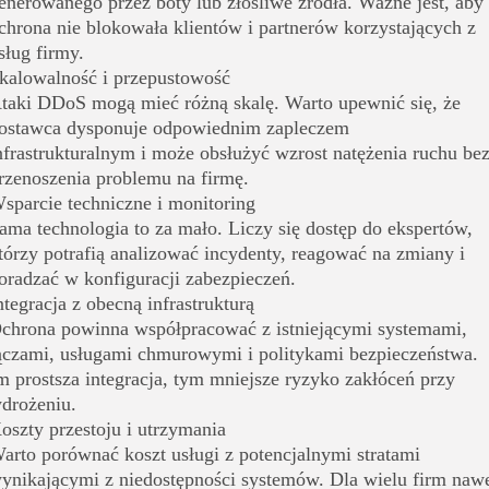
enerowanego przez boty lub złośliwe źródła. Ważne jest, aby
chrona nie blokowała klientów i partnerów korzystających z
sług firmy.
kalowalność i przepustowość
taki DDoS mogą mieć różną skalę. Warto upewnić się, że
ostawca dysponuje odpowiednim zapleczem
nfrastrukturalnym i może obsłużyć wzrost natężenia ruchu be
rzenoszenia problemu na firmę.
sparcie techniczne i monitoring
ama technologia to za mało. Liczy się dostęp do ekspertów,
tórzy potrafią analizować incydenty, reagować na zmiany i
oradzać w konfiguracji zabezpieczeń.
ntegracja z obecną infrastrukturą
chrona powinna współpracować z istniejącymi systemami,
ączami, usługami chmurowymi i politykami bezpieczeństwa.
m prostsza integracja, tym mniejsze ryzyko zakłóceń przy
drożeniu.
oszty przestoju i utrzymania
arto porównać koszt usługi z potencjalnymi stratami
ynikającymi z niedostępności systemów. Dla wielu firm naw