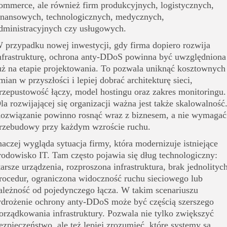
ommerce, ale również firm produkcyjnych, logistycznych,
inansowych, technologicznych, medycznych,
dministracyjnych czy usługowych.
 przypadku nowej inwestycji, gdy firma dopiero rozwija
nfrastrukturę, ochrona anty-DDoS powinna być uwzględniona
uż na etapie projektowania. To pozwala uniknąć kosztownych
mian w przyszłości i lepiej dobrać architekturę sieci,
rzepustowość łączy, model hostingu oraz zakres monitoringu.
la rozwijającej się organizacji ważna jest także skalowalność
ozwiązanie powinno rosnąć wraz z biznesem, a nie wymagać
rzebudowy przy każdym wzroście ruchu.
naczej wygląda sytuacja firmy, która modernizuje istniejące
rodowisko IT. Tam często pojawia się dług technologiczny:
tarsze urządzenia, rozproszona infrastruktura, brak jednolityc
rocedur, ograniczona widoczność ruchu sieciowego lub
ależność od pojedynczego łącza. W takim scenariuszu
drożenie ochrony anty-DDoS może być częścią szerszego
orządkowania infrastruktury. Pozwala nie tylko zwiększyć
ezpieczeństwo, ale też lepiej zrozumieć, które systemy są