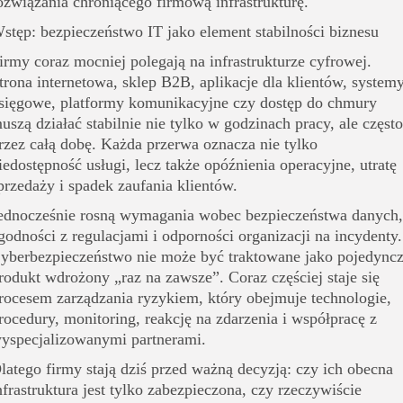
ozwiązania chroniącego firmową infrastrukturę.
stęp: bezpieczeństwo IT jako element stabilności biznesu
irmy coraz mocniej polegają na infrastrukturze cyfrowej.
trona internetowa, sklep B2B, aplikacje dla klientów, system
sięgowe, platformy komunikacyjne czy dostęp do chmury
uszą działać stabilnie nie tylko w godzinach pracy, ale często
rzez całą dobę. Każda przerwa oznacza nie tylko
iedostępność usługi, lecz także opóźnienia operacyjne, utratę
przedaży i spadek zaufania klientów.
ednocześnie rosną wymagania wobec bezpieczeństwa danych,
godności z regulacjami i odporności organizacji na incydenty.
yberbezpieczeństwo nie może być traktowane jako pojedync
rodukt wdrożony „raz na zawsze”. Coraz częściej staje się
rocesem zarządzania ryzykiem, który obejmuje technologie,
rocedury, monitoring, reakcję na zdarzenia i współpracę z
yspecjalizowanymi partnerami.
latego firmy stają dziś przed ważną decyzją: czy ich obecna
nfrastruktura jest tylko zabezpieczona, czy rzeczywiście