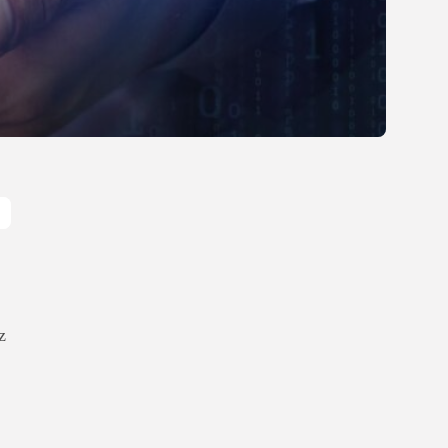
Gastronomia
Obiady w łódzkim
biurowcu: co wybrać,...
OPUBLIKOWAŁ:
REDAKCJA
27 LIPCA, 2026
POPULARNE KATEGORIE
Dom i Ogród
212 Artykułów
Budownictwo/Nieruchomości
83 Artykułów
Ciekawostki
35 Artykułów
z
Edukacja i Nauka
27 Artykułów
Zoologia/Rolnictwo/Leśnictwo
24 Artykułów