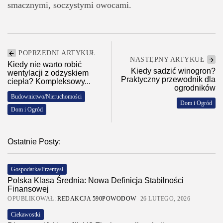
smacznymi, soczystymi owocami.
POPRZEDNI ARTYKUŁ
NASTĘPNY ARTYKUŁ
Kiedy nie warto robić
Kiedy sadzić winogron?
wentylacji z odzyskiem
Praktyczny przewodnik dla
ciepła? Kompleksowy...
ogrodników
Budownictwo/Nieruchomości
Dom i Ogród
Dom i Ogród
Ostatnie Posty:
Gospodarka/Przemysł
Polska Klasa Średnia: Nowa Definicja Stabilności
Finansowej
OPUBLIKOWAŁ:
REDAKCJA 590POWODOW
26 LUTEGO, 2026
Ciekawostki