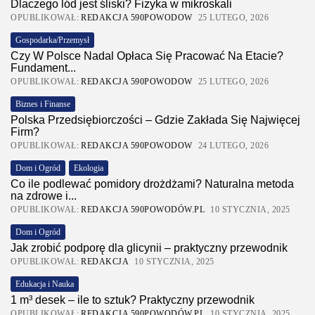
Dlaczego lód jest śliski? Fizyka w mikroskali
OPUBLIKOWAŁ:
REDAKCJA 590POWODOW
25 LUTEGO, 2026
Gospodarka/Przemysł
Czy W Polsce Nadal Opłaca Się Pracować Na Etacie?
Fundament...
OPUBLIKOWAŁ:
REDAKCJA 590POWODOW
25 LUTEGO, 2026
Biznes i Finanse
Polska Przedsiębiorczości – Gdzie Zakłada Się Najwięcej
Firm?
OPUBLIKOWAŁ:
REDAKCJA 590POWODOW
24 LUTEGO, 2026
Dom i Ogród
Ekologia
Co ile podlewać pomidory drożdżami? Naturalna metoda
na zdrowe i...
OPUBLIKOWAŁ:
REDAKCJA 590POWODÓW.PL
10 STYCZNIA, 2025
Dom i Ogród
Jak zrobić podporę dla glicynii – praktyczny przewodnik
OPUBLIKOWAŁ:
REDAKCJA
10 STYCZNIA, 2025
Edukacja i Nauka
1 m³ desek – ile to sztuk? Praktyczny przewodnik
OPUBLIKOWAŁ:
REDAKCJA 590POWODÓW.PL
10 STYCZNIA, 2025