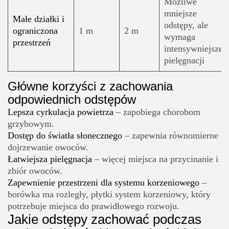
Możliwe
mniejsze
Małe działki i
odstępy, ale
ograniczona
1 m
2 m
wymaga
przestrzeń
intensywniejszej
pielęgnacji
Główne korzyści z zachowania
odpowiednich odstępów
Lepsza cyrkulacja powietrza
– zapobiega chorobom
grzybowym.
Dostęp do światła słonecznego
– zapewnia równomierne
dojrzewanie owoców.
Łatwiejsza pielęgnacja
– więcej miejsca na przycinanie i
zbiór owoców.
Zapewnienie przestrzeni dla systemu korzeniowego
–
borówka ma rozległy, płytki system korzeniowy, który
potrzebuje miejsca do prawidłowego rozwoju.
Jakie odstępy zachować podczas