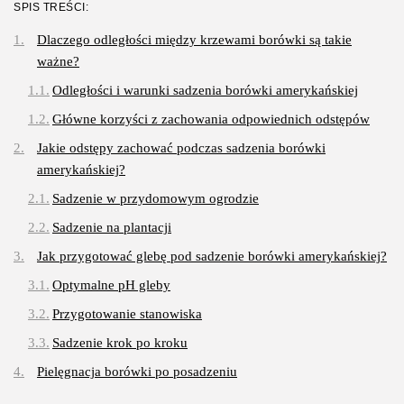
SPIS TREŚCI:
OPUBLIKOWAŁ:
REDAKCJA
3 SIERPNIA, 2026
Dlaczego odległości między krzewami borówki są takie
ważne?
Gastronomia
Obiady w łódzkim biurowcu: co
Odległości i warunki sadzenia borówki amerykańskiej
wybrać,...
OPUBLIKOWAŁ:
REDAKCJA
27 LIPCA, 2026
Główne korzyści z zachowania odpowiednich odstępów
Jakie odstępy zachować podczas sadzenia borówki
POPULARNE KATEGORIE
amerykańskiej?
Dom i Ogród
Sadzenie w przydomowym ogrodzie
212 Artykułów
Sadzenie na plantacji
Budownictwo/Nieruchomości
83 Artykułów
Jak przygotować glebę pod sadzenie borówki amerykańskiej?
Optymalne pH gleby
Ciekawostki
35 Artykułów
Przygotowanie stanowiska
Edukacja i Nauka
Sadzenie krok po kroku
27 Artykułów
Pielęgnacja borówki po posadzeniu
Zoologia/Rolnictwo/Leśnictwo
Podlewanie