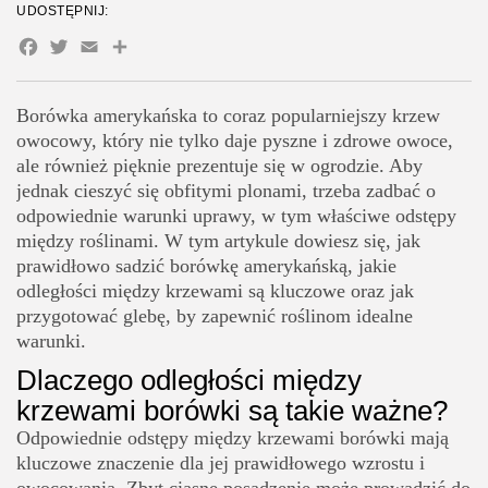
24 Artykułów
UDOSTĘPNIJ:
Nawożenie
Facebook
Twitter
Email
Share
Przycinanie
Najczęstsze błędy przy sadzeniu borówki amerykańskiej
Borówka amerykańska to coraz popularniejszy krzew
Zbyt małe odstępy między krzewami
owocowy, który nie tylko daje pyszne i zdrowe owoce,
ale również pięknie prezentuje się w ogrodzie. Aby
Nieodpowiednie pH gleby
jednak cieszyć się obfitymi plonami, trzeba zadbać o
Nadmierne podlewanie
odpowiednie warunki uprawy, w tym właściwe odstępy
między roślinami. W tym artykule dowiesz się, jak
Podsumowanie
prawidłowo sadzić borówkę amerykańską, jakie
odległości między krzewami są kluczowe oraz jak
przygotować glebę, by zapewnić roślinom idealne
warunki.
Dlaczego odległości między
krzewami borówki są takie ważne?
Odpowiednie odstępy między krzewami borówki mają
kluczowe znaczenie dla jej prawidłowego wzrostu i
owocowania. Zbyt ciasne posadzenie może prowadzić do