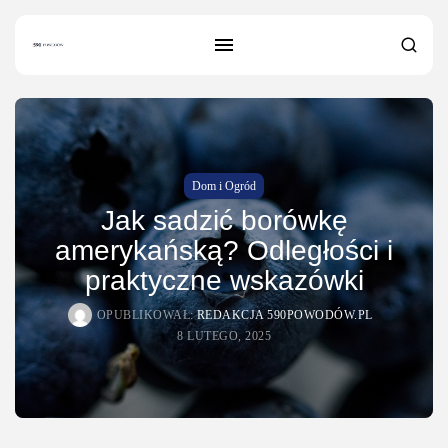
Dom i Ogród
Jak sadzić borówkę
SZUKAJ
amerykańską? Odległości i
praktyczne wskazówki
NAJNOWSZE
Dom i Ogród
OPUBLIKOWAŁ:
REDAKCJA 590POWODÓW.PL
Jak urządzić nowoczesną strefę BBQ
8 LUTEGO, 2025
w...
OPUBLIKOWAŁ:
REDAKCJA
4 SIERPNIA, 2026
Ciekawostki
Lattafa Asad – gdzie kupić?