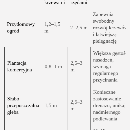
krzewami
rzędami
Zapewnia
swobodny
Przydomowy
1,2–1,5
2–2,5 m
rozwój krzewów
ogród
m
i łatwiejszą
pielęgnację
Większa gęstość
nasadzeń,
Plantacja
2,5–3
0,8–1 m
wymaga
komercyjna
m
regularnego
przycinania
Konieczne
Słabo
zastosowanie
2,5–3
przepuszczalna
1,5 m
drenażu, unikaj
m
gleba
nadmiernego
podlewania