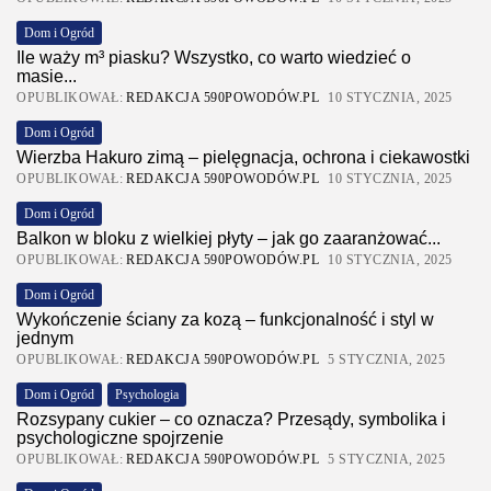
Dom i Ogród
Ile waży m³ piasku? Wszystko, co warto wiedzieć o
masie...
OPUBLIKOWAŁ:
REDAKCJA 590POWODÓW.PL
10 STYCZNIA, 2025
Dom i Ogród
Wierzba Hakuro zimą – pielęgnacja, ochrona i ciekawostki
OPUBLIKOWAŁ:
REDAKCJA 590POWODÓW.PL
10 STYCZNIA, 2025
Dom i Ogród
Balkon w bloku z wielkiej płyty – jak go zaaranżować...
OPUBLIKOWAŁ:
REDAKCJA 590POWODÓW.PL
10 STYCZNIA, 2025
Dom i Ogród
Wykończenie ściany za kozą – funkcjonalność i styl w
jednym
OPUBLIKOWAŁ:
REDAKCJA 590POWODÓW.PL
5 STYCZNIA, 2025
Dom i Ogród
Psychologia
Rozsypany cukier – co oznacza? Przesądy, symbolika i
psychologiczne spojrzenie
OPUBLIKOWAŁ:
REDAKCJA 590POWODÓW.PL
5 STYCZNIA, 2025