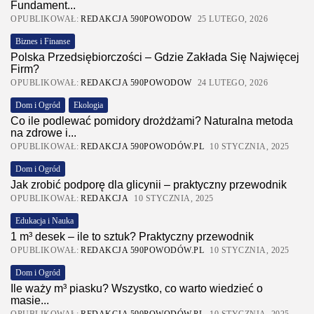
Fundament...
OPUBLIKOWAŁ:
REDAKCJA 590POWODOW
25 LUTEGO, 2026
Biznes i Finanse
Polska Przedsiębiorczości – Gdzie Zakłada Się Najwięcej
Firm?
OPUBLIKOWAŁ:
REDAKCJA 590POWODOW
24 LUTEGO, 2026
Dom i Ogród
Ekologia
Co ile podlewać pomidory drożdżami? Naturalna metoda
na zdrowe i...
OPUBLIKOWAŁ:
REDAKCJA 590POWODÓW.PL
10 STYCZNIA, 2025
Dom i Ogród
Jak zrobić podporę dla glicynii – praktyczny przewodnik
OPUBLIKOWAŁ:
REDAKCJA
10 STYCZNIA, 2025
Edukacja i Nauka
1 m³ desek – ile to sztuk? Praktyczny przewodnik
OPUBLIKOWAŁ:
REDAKCJA 590POWODÓW.PL
10 STYCZNIA, 2025
Dom i Ogród
Ile waży m³ piasku? Wszystko, co warto wiedzieć o
masie...