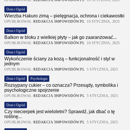
OPUBLIKOWAŁ:
REDAKCJA 590POWODÓW.PL
10 STYCZNIA, 2025
Dom i Ogród
Wierzba Hakuro zimą – pielęgnacja, ochrona i ciekawostki
OPUBLIKOWAŁ:
REDAKCJA 590POWODÓW.PL
10 STYCZNIA, 2025
Dom i Ogród
Balkon w bloku z wielkiej płyty – jak go zaaranżować...
OPUBLIKOWAŁ:
REDAKCJA 590POWODÓW.PL
10 STYCZNIA, 2025
Dom i Ogród
Wykończenie ściany za kozą – funkcjonalność i styl w
jednym
OPUBLIKOWAŁ:
REDAKCJA 590POWODÓW.PL
5 STYCZNIA, 2025
Dom i Ogród
Psychologia
Rozsypany cukier – co oznacza? Przesądy, symbolika i
psychologiczne spojrzenie
OPUBLIKOWAŁ:
REDAKCJA 590POWODÓW.PL
5 STYCZNIA, 2025
Dom i Ogród
Czy niecierpek jest wieloletni? Sprawdź, jak dbać o tę
roślinę...
OPUBLIKOWAŁ:
REDAKCJA 590POWODÓW.PL
5 STYCZNIA, 2025