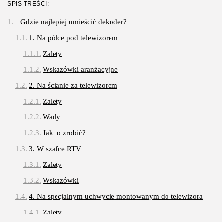
SPIS TREŚCI:
3 SIERPNIA, 2026
Gdzie najlepiej umieścić dekoder?
Gastronomia
1. Na półce pod telewizorem
Obiady w łódzkim biurowcu: co
wybrać,...
Zalety
OPUBLIKOWAŁ:
REDAKCJA
27 LIPCA, 2026
Wskazówki aranżacyjne
POPULARNE KATEGORIE
2. Na ścianie za telewizorem
Dom i Ogród
Zalety
212 Artykułów
Wady
Budownictwo/Nieruchomości
83 Artykułów
Jak to zrobić?
3. W szafce RTV
Ciekawostki
35 Artykułów
Zalety
Edukacja i Nauka
Wskazówki
27 Artykułów
4. Na specjalnym uchwycie montowanym do telewizora
Zoologia/Rolnictwo/Leśnictwo
Zalety
24 Artykułów