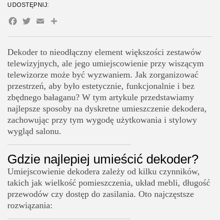
UDOSTĘPNIJ:
Jak zamontować?
Facebook
Twitter
Email
Share
5. Na regale lub półce bocznej
Zalety
Dekoder to nieodłączny element większości zestawów
Wady
telewizyjnych, ale jego umiejscowienie przy wiszącym
Jak ukryć kable i zachować estetykę?
telewizorze może być wyzwaniem. Jak zorganizować
Ciekawostki na temat dekoderów i telewizorów
przestrzeń, aby było estetycznie, funkcjonalnie i bez
zbędnego bałaganu? W tym artykule przedstawiamy
Podsumowanie
najlepsze sposoby na dyskretne umieszczenie dekodera,
zachowując przy tym wygodę użytkowania i stylowy
wygląd salonu.
Gdzie najlepiej umieścić dekoder?
Umiejscowienie dekodera zależy od kilku czynników,
takich jak wielkość pomieszczenia, układ mebli, długość
przewodów czy dostęp do zasilania. Oto najczęstsze
rozwiązania: