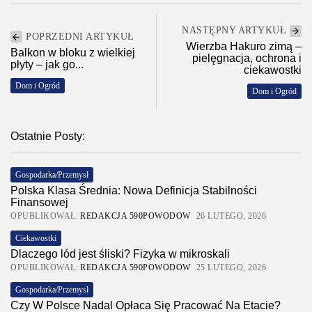
NASTĘPNY ARTYKUŁ
POPRZEDNI ARTYKUŁ
Wierzba Hakuro zimą –
Balkon w bloku z wielkiej
pielęgnacja, ochrona i
płyty – jak go...
ciekawostki
Dom i Ogród
Dom i Ogród
Ostatnie Posty:
Gospodarka/Przemysł
Polska Klasa Średnia: Nowa Definicja Stabilności
Finansowej
OPUBLIKOWAŁ:
REDAKCJA 590POWODOW
26 LUTEGO, 2026
Ciekawostki
Dlaczego lód jest śliski? Fizyka w mikroskali
OPUBLIKOWAŁ:
REDAKCJA 590POWODOW
25 LUTEGO, 2026
Gospodarka/Przemysł
Czy W Polsce Nadal Opłaca Się Pracować Na Etacie?