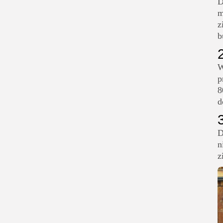
D
m
z
b
W
p
8
d
D
n
z