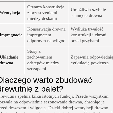
Otwarta konstrukcja
Umożliwia szybkie
Wentylacja
z przestrzeniami
schnięcie drewna
między deskami
Konserwacja drewna
Wydłuża trwałość
Impregnacja
impregnatem
konstrukcji i chroni
odpornym na wilgoć
przed grzybami
Stosy z
Układanie
zachowaniem
Zapewnia odpowiedni
drewna
odstępów między
cyrkulację powietrza
szczapami
Dlaczego warto zbudować
drewutnię z palet?
rewutnia spełnia kilka istotnych funkcji. Przede wszystkim
ozwala na odpowiednie sezonowanie drewna, chroniąc je
rzed deszczem i wilgocią. Dzięki dobrej wentylacji drewno