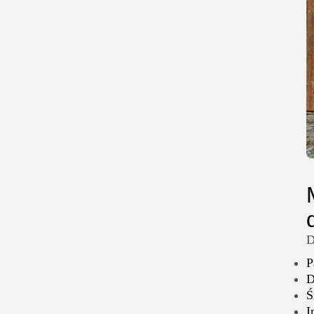
D
P
D
Ś
I