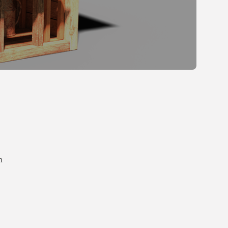
Gastronomia
Obiady w łódzkim
biurowcu: co wybrać,...
OPUBLIKOWAŁ:
REDAKCJA
27 LIPCA, 2026
POPULARNE KATEGORIE
Dom i Ogród
212 Artykułów
Budownictwo/Nieruchomości
83 Artykułów
Ciekawostki
m
35 Artykułów
Edukacja i Nauka
27 Artykułów
Zoologia/Rolnictwo/Leśnictwo
24 Artykułów