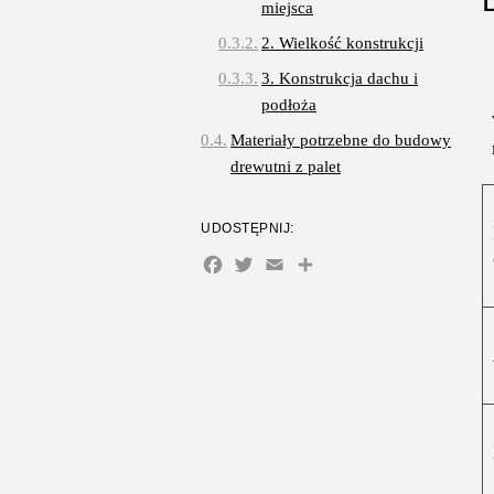
miejsca
2. Wielkość konstrukcji
3. Konstrukcja dachu i
podłoża
Materiały potrzebne do budowy
drewutni z palet
Krok po kroku – budowa
drewutni z palet
UDOSTĘPNIJ:
Facebook
Twitter
Email
Share
1. Przygotowanie palet i
materiałów
2. Budowa podstawy
drewutni
3. Montaż ścian bocznych
4. Budowa dachu
5. Wzmocnienie konstrukcji
6. Wykończenie i