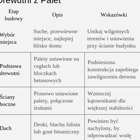
Drewutni z Palet
Etap
Opis
Wskazówki
budowy
Suche, przewiewne
Unikaj wilgotnych
Wybór
miejsce, najlepiej
terenów i ustawienia
miejsca
blisko domu
przy ścianie budynku
Palety ustawione na
Podniesiona
Podstawa
cegłach lub
konstrukcja zapobiega
drewutni
bloczkach
zawilgoceniu drewna
betonowych
Pionowo ustawione
Wzmocnij
Ściany
palety, połączone
kątownikami dla
boczne
śrubami
większej stabilności
Powinien być
Deski, blacha falista
Dach
nachylony, by
lub gont bitumiczny
odprowadzać wodę