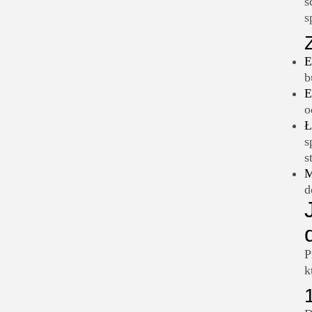
s
przeglądy konstrukcji
s
3. Ochrona drewutni przed
deszczem i śniegiem
E
4. Ochrona przed
b
szkodnikami i pleśnią
E
o
5. Dodatkowe ulepszenia
Ł
zwiększające trwałość
s
drewutni
s
Podsumowanie
M
d
P
k