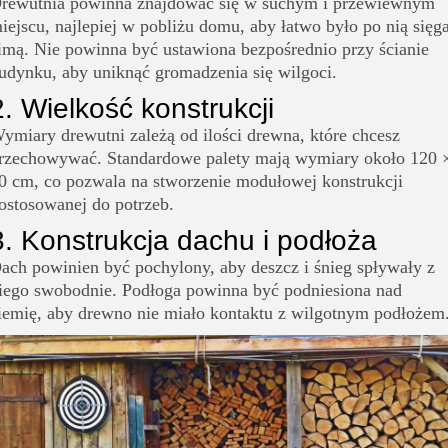
rewutnia powinna znajdować się w suchym i przewiewnym
iejscu, najlepiej w pobliżu domu, aby łatwo było po nią sięg
imą. Nie powinna być ustawiona bezpośrednio przy ścianie
udynku, aby uniknąć gromadzenia się wilgoci.
2. Wielkość konstrukcji
ymiary drewutni zależą od ilości drewna, które chcesz
rzechowywać. Standardowe palety mają wymiary około 120 
0 cm, co pozwala na stworzenie modułowej konstrukcji
ostosowanej do potrzeb.
3. Konstrukcja dachu i podłoża
ach powinien być pochylony, aby deszcz i śnieg spływały z
iego swobodnie. Podłoga powinna być podniesiona nad
iemię, aby drewno nie miało kontaktu z wilgotnym podłożem