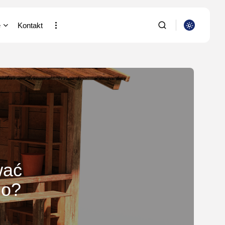
e
Kontakt
a i Nauka
SZUKAJ
putery
ia/Wideofilmowanie
NAJNOWSZE
stki
Dom i Ogród
acja
Jak urządzić nowoczesną
strefę BBQ w...
/Rolnictwo/Leśnictwo
OPUBLIKOWAŁ:
REDAKCJA
wać
4 SIERPNIA, 2026
no?
Ciekawostki
Lattafa Asad – gdzie
kupić?
OPUBLIKOWAŁ:
REDAKCJA
3 SIERPNIA, 2026