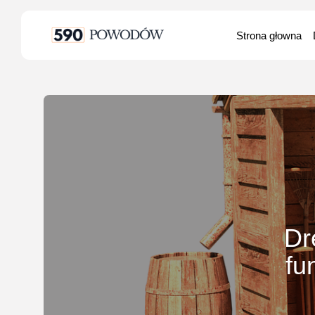
Search
Strona głowna
for:
Dr
fu