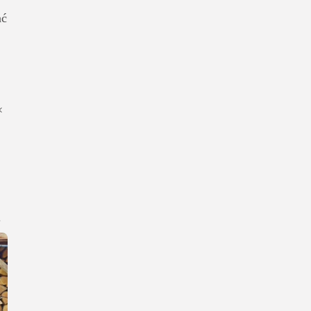
ać
×
.