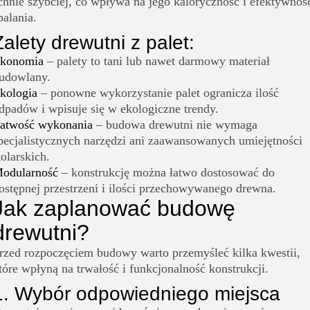
chnie szybciej, co wpływa na jego kaloryczność i efektywnoś
palania.
Zalety drewutni z palet:
konomia
– palety to tani lub nawet darmowy materiał
udowlany.
kologia
– ponowne wykorzystanie palet ogranicza ilość
dpadów i wpisuje się w ekologiczne trendy.
atwość wykonania
– budowa drewutni nie wymaga
pecjalistycznych narzędzi ani zaawansowanych umiejętności
tolarskich.
odularność
– konstrukcję można łatwo dostosować do
ostępnej przestrzeni i ilości przechowywanego drewna.
Jak zaplanować budowę
drewutni?
rzed rozpoczęciem budowy warto przemyśleć kilka kwestii,
tóre wpłyną na trwałość i funkcjonalność konstrukcji.
1. Wybór odpowiedniego miejsca