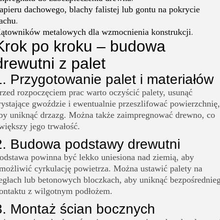
apieru dachowego, blachy falistej lub gontu na pokrycie
achu
.
ątowników metalowych dla wzmocnienia konstrukcji
.
Krok po kroku – budowa
drewutni z palet
1. Przygotowanie palet i materiałów
rzed rozpoczęciem prac warto oczyścić palety, usunąć
ystające gwoździe i ewentualnie przeszlifować powierzchnię,
by uniknąć drzazg. Można także zaimpregnować drewno, co
większy jego trwałość.
2. Budowa podstawy drewutni
odstawa powinna być lekko uniesiona nad ziemią, aby
możliwić cyrkulację powietrza. Można ustawić palety na
egłach lub betonowych bloczkach, aby uniknąć bezpośrednie
ontaktu z wilgotnym podłożem.
3. Montaż ścian bocznych