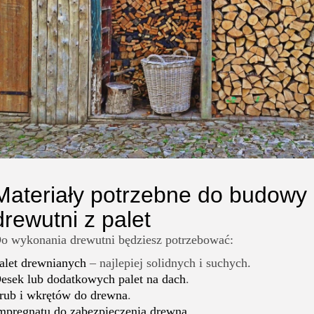
Materiały potrzebne do budowy
drewutni z palet
o wykonania drewutni będziesz potrzebować:
alet drewnianych
– najlepiej solidnych i suchych.
esek lub dodatkowych palet na dach
.
rub i wkrętów do drewna
.
mpregnatu do zabezpieczenia drewna
.