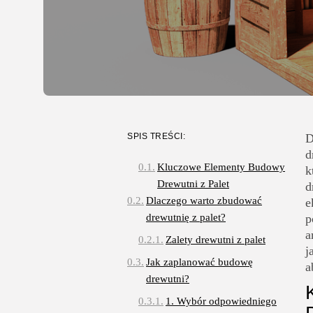
SPIS TREŚCI:
D
d
Kluczowe Elementy Budowy
k
Drewutni z Palet
d
Dlaczego warto zbudować
e
drewutnię z palet?
p
a
Zalety drewutni z palet
j
Jak zaplanować budowę
a
drewutni?
1. Wybór odpowiedniego