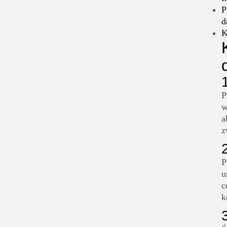
P
d
K
P
w
a
z
P
u
c
k