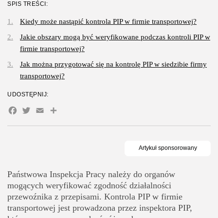
SPIS TREŚCI:
Gastronomia
Kiedy może nastąpić kontrola PIP w firmie transportowej?
Obiady w łódzkim biurowcu: co
Jakie obszary mogą być weryfikowane podczas kontroli PIP w
wybrać,...
OPUBLIKOWAŁ:
REDAKCJA
27 LIPCA, 2026
firmie transportowej?
Jak można przygotować się na kontrolę PIP w siedzibie firmy
POPULARNE KATEGORIE
transportowej?
Dom i Ogród
212 Artykułów
UDOSTĘPNIJ:
Facebook
Twitter
Email
Share
Budownictwo/Nieruchomości
83 Artykułów
Ciekawostki
35 Artykułów
Edukacja i Nauka
Państwowa Inspekcja Pracy należy do organów
27 Artykułów
mogących weryfikować zgodność działalności
Zoologia/Rolnictwo/Leśnictwo
przewoźnika z przepisami. Kontrola PIP w firmie
24 Artykułów
transportowej jest prowadzona przez inspektora PIP,