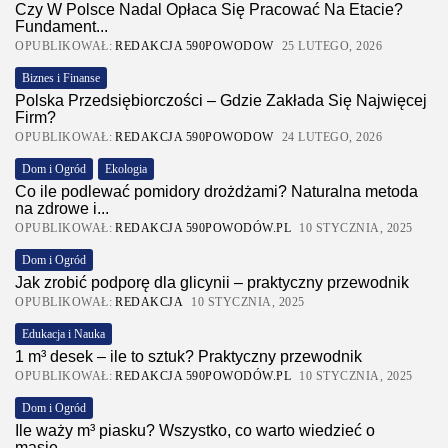
Czy W Polsce Nadal Opłaca Się Pracować Na Etacie?
Fundament...
OPUBLIKOWAŁ:
REDAKCJA 590POWODOW
25 LUTEGO, 2026
Biznes i Finanse
Polska Przedsiębiorczości – Gdzie Zakłada Się Najwięcej
Firm?
OPUBLIKOWAŁ:
REDAKCJA 590POWODOW
24 LUTEGO, 2026
Dom i Ogród
Ekologia
Co ile podlewać pomidory drożdżami? Naturalna metoda
na zdrowe i...
OPUBLIKOWAŁ:
REDAKCJA 590POWODÓW.PL
10 STYCZNIA, 2025
Dom i Ogród
Jak zrobić podporę dla glicynii – praktyczny przewodnik
OPUBLIKOWAŁ:
REDAKCJA
10 STYCZNIA, 2025
Edukacja i Nauka
1 m³ desek – ile to sztuk? Praktyczny przewodnik
OPUBLIKOWAŁ:
REDAKCJA 590POWODÓW.PL
10 STYCZNIA, 2025
Dom i Ogród
Ile waży m³ piasku? Wszystko, co warto wiedzieć o
masie...