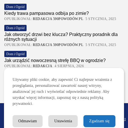
Dom i Ogród
Kiedy trawa pampasowa odbija po zimie?
OPUBLIKOWAŁ:
REDAKCJA 590POWODÓW.PL
5 STYCZNIA, 2025
Dom i Ogród
Jak otworzyć drzwi bez klucza? Praktyczny poradnik dla
różnych sytuacji
OPUBLIKOWAŁ:
REDAKCJA 590POWODÓW.PL
5 STYCZNIA, 2025
Dom i Ogród
Jak urządzić nowoczesną strefę BBQ w ogrodzie?
OPUBLIKOWAŁ:
REDAKCJA
4 SIERPNIA, 2026
Ciekawostki
Używamy pliki cookie, aby zapewnić Ci najlepsze wrażenia z
Lattafa Asad – gdzie kupić?
przeglądania, personalizować zawartość naszej witryny,
OPUBLIKOWAŁ:
REDAKCJA
3 SIERPNIA, 2026
analizować jej ruch i wyświetlać odpowiednie reklamy. Aby
uzyskać więcej informacji, zapoznaj się z naszą polityką
prywatności.
2026 590powodow.pl
Redakcja
Reklama/Współpraca
Regulamin
Polityka
Kontakt
Odmawiam
Ustawienia
Zgadzam się
prywatności