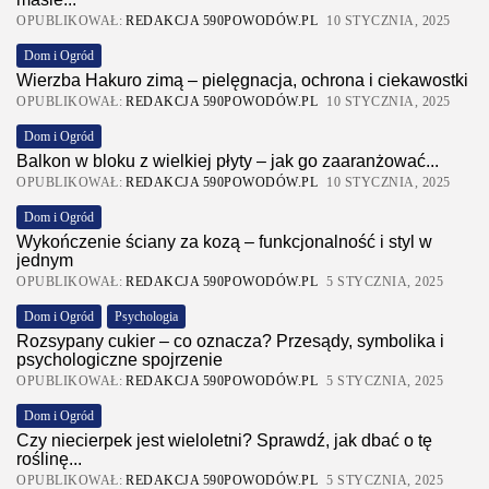
OPUBLIKOWAŁ:
REDAKCJA 590POWODÓW.PL
10 STYCZNIA, 2025
Dom i Ogród
Wierzba Hakuro zimą – pielęgnacja, ochrona i ciekawostki
OPUBLIKOWAŁ:
REDAKCJA 590POWODÓW.PL
10 STYCZNIA, 2025
Dom i Ogród
Balkon w bloku z wielkiej płyty – jak go zaaranżować...
OPUBLIKOWAŁ:
REDAKCJA 590POWODÓW.PL
10 STYCZNIA, 2025
Dom i Ogród
Wykończenie ściany za kozą – funkcjonalność i styl w
jednym
OPUBLIKOWAŁ:
REDAKCJA 590POWODÓW.PL
5 STYCZNIA, 2025
Dom i Ogród
Psychologia
Rozsypany cukier – co oznacza? Przesądy, symbolika i
psychologiczne spojrzenie
OPUBLIKOWAŁ:
REDAKCJA 590POWODÓW.PL
5 STYCZNIA, 2025
Dom i Ogród
Czy niecierpek jest wieloletni? Sprawdź, jak dbać o tę
roślinę...
OPUBLIKOWAŁ:
REDAKCJA 590POWODÓW.PL
5 STYCZNIA, 2025