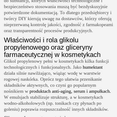
do substancji, których właściwości technologiczne i
bezpieczeństwo stosowania muszą być bezdyskusyjnie
potwierdzone dokumentacją. To dlatego przedsiębiorcy i
twórcy DIY kierują uwagę na dostawców, którzy oferują
nieprzerwaną kontrolę jakości, zgodność z farmakopeami
oraz transparentność procesów produkcyjnych.
Właściwości i rola glikolu
propylenowego oraz gliceryny
farmaceutycznej w kosmetykach
Glikol propylenowy pełni w kosmetykach kilka funkcji
technologicznych i funkcjonalnych. Jako
humektant
działa silnie nawilżająco, wiążąc wodę w warstwie
rogowej naskórka. Oprócz tego ułatwia przenikanie
składników aktywnych, co czyni go popularnym
nośnikiem w
produktach anti-aging, serum i ampułkach.
W emulsjach stabilizuje strukturę, a w kosmetykach
wodno-alkoholowych (np. tonikach czy płynach po
goleniu) poprawia rozpuszczalność innych składników.