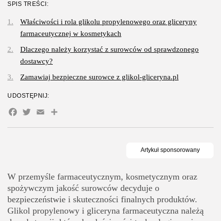
SPIS TREŚCI:
Gastronomia
Obiady w łódzkim biurowcu: co
Właściwości i rola glikolu propylenowego oraz gliceryny
wybrać,...
farmaceutycznej w kosmetykach
OPUBLIKOWAŁ:
REDAKCJA
27 LIPCA, 2026
Dlaczego należy korzystać z surowców od sprawdzonego
POPULARNE KATEGORIE
dostawcy?
Dom i Ogród
Zamawiaj bezpieczne surowce z glikol-gliceryna.pl
212 Artykułów
UDOSTĘPNIJ:
Budownictwo/Nieruchomości
83 Artykułów
Facebook
Twitter
Email
Share
Ciekawostki
35 Artykułów
Edukacja i Nauka
27 Artykułów
W przemyśle farmaceutycznym, kosmetycznym oraz
Zoologia/Rolnictwo/Leśnictwo
spożywczym jakość surowców decyduje o
24 Artykułów
bezpieczeństwie i skuteczności finalnych produktów.
Glikol propylenowy i gliceryna farmaceutyczna należą