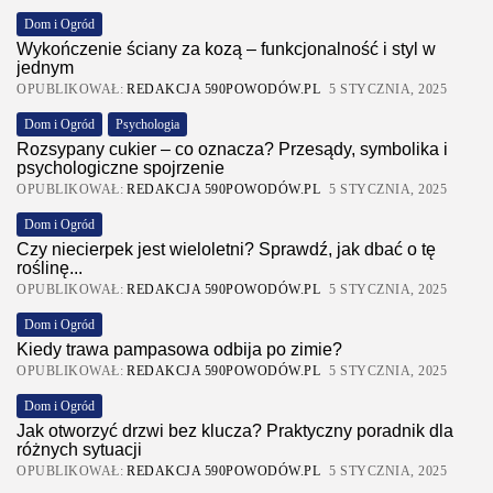
Dom i Ogród
Wykończenie ściany za kozą – funkcjonalność i styl w
jednym
OPUBLIKOWAŁ:
REDAKCJA 590POWODÓW.PL
5 STYCZNIA, 2025
Dom i Ogród
Psychologia
Rozsypany cukier – co oznacza? Przesądy, symbolika i
psychologiczne spojrzenie
OPUBLIKOWAŁ:
REDAKCJA 590POWODÓW.PL
5 STYCZNIA, 2025
Dom i Ogród
Czy niecierpek jest wieloletni? Sprawdź, jak dbać o tę
roślinę...
OPUBLIKOWAŁ:
REDAKCJA 590POWODÓW.PL
5 STYCZNIA, 2025
Dom i Ogród
Kiedy trawa pampasowa odbija po zimie?
OPUBLIKOWAŁ:
REDAKCJA 590POWODÓW.PL
5 STYCZNIA, 2025
Dom i Ogród
Jak otworzyć drzwi bez klucza? Praktyczny poradnik dla
różnych sytuacji
OPUBLIKOWAŁ:
REDAKCJA 590POWODÓW.PL
5 STYCZNIA, 2025