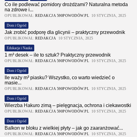
Co ile podlewać pomidory drożdżami? Naturalna metoda
na zdrowe i...
OPUBLIKOWAŁ:
REDAKCJA 590POWODÓW.PL
10 STYCZNIA, 2025
Dom i Ogród
Jak zrobić podporę dla glicynii – praktyczny przewodnik
OPUBLIKOWAŁ:
REDAKCJA
10 STYCZNIA, 2025
Edukacja i Nauka
1 m³ desek – ile to sztuk? Praktyczny przewodnik
OPUBLIKOWAŁ:
REDAKCJA 590POWODÓW.PL
10 STYCZNIA, 2025
Dom i Ogród
Ile waży m³ piasku? Wszystko, co warto wiedzieć o
masie...
OPUBLIKOWAŁ:
REDAKCJA 590POWODÓW.PL
10 STYCZNIA, 2025
Dom i Ogród
Wierzba Hakuro zimą – pielęgnacja, ochrona i ciekawostki
OPUBLIKOWAŁ:
REDAKCJA 590POWODÓW.PL
10 STYCZNIA, 2025
Dom i Ogród
Balkon w bloku z wielkiej płyty – jak go zaaranżować...
OPUBLIKOWAŁ:
REDAKCJA 590POWODÓW.PL
10 STYCZNIA, 2025