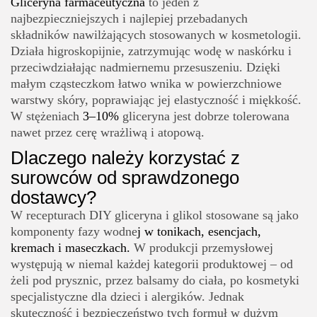
Gliceryna farmaceutyczna
to jeden z
najbezpieczniejszych i najlepiej przebadanych
składników nawilżających stosowanych w kosmetologii.
Działa higroskopijnie, zatrzymując wodę w naskórku i
przeciwdziałając nadmiernemu przesuszeniu. Dzięki
małym cząsteczkom łatwo wnika w powierzchniowe
warstwy skóry, poprawiając jej elastyczność i miękkość.
W stężeniach
3–10%
gliceryna jest dobrze tolerowana
nawet przez cerę wrażliwą i atopową.
Dlaczego należy korzystać z
surowców od sprawdzonego
dostawcy?
W recepturach DIY gliceryna i glikol stosowane są jako
komponenty fazy wodne
j w tonikach, esencjach,
kremach i maseczkach.
W produkcji przemysłowej
występują w niemal każdej kategorii produktowej – od
żeli pod prysznic, przez balsamy do ciała, po kosmetyki
specjalistyczne dla dzieci i alergików. Jednak
skuteczność i bezpieczeństwo tych formuł w dużym