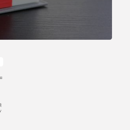
Gastronomia
Obiady w łódzkim
biurowcu: co wybrać,...
OPUBLIKOWAŁ:
REDAKCJA
27 LIPCA, 2026
POPULARNE KATEGORIE
Dom i Ogród
212 Artykułów
Budownictwo/Nieruchomości
83 Artykułów
u
Ciekawostki
35 Artykułów
Edukacja i Nauka
ą
27 Artykułów
w
Zoologia/Rolnictwo/Leśnictwo
24 Artykułów