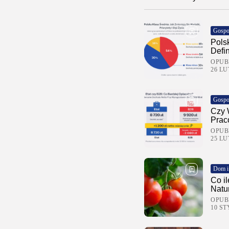
Gospo
Pols
Defi
OPUB
26 LU
Gospo
Czy 
Prac
OPUB
25 LU
Dom i
Co i
Natu
OPUB
10 ST