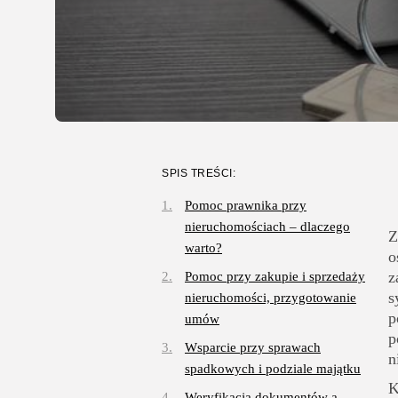
SPIS TREŚCI:
Pomoc prawnika przy
nieruchomościach – dlaczego
Z
warto?
o
z
Pomoc przy zakupie i sprzedaży
s
nieruchomości, przygotowanie
p
umów
p
Wsparcie przy sprawach
n
spadkowych i podziale majątku
K
Weryfikacja dokumentów a