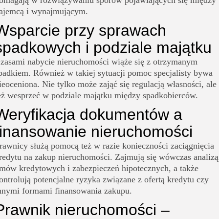
omagają w rozwiązywaniu sporów pojawiających się między
ajemcą i wynajmującym.
Wsparcie przy sprawach
spadkowych i podziale majątku
zasami nabycie nieruchomości wiąże się z otrzymanym
padkiem. Również w takiej sytuacji pomoc specjalisty bywa
ieoceniona. Nie tylko może zająć się regulacją własności, ale
eż wesprzeć w podziale majątku między spadkobierców.
Weryfikacja dokumentów a
finansowanie nieruchomości
rawnicy służą pomocą też w razie konieczności zaciągnięcia
redytu na zakup nieruchomości. Zajmują się wówczas analizą
mów kredytowych i zabezpieczeń hipotecznych, a także
ontrolują potencjalne ryzyka związane z ofertą kredytu czy
nnymi formami finansowania zakupu.
Prawnik nieruchomości –