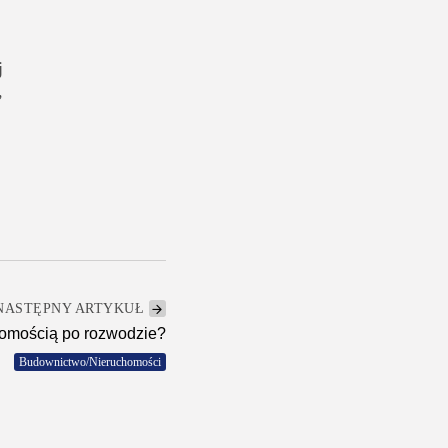
j
,
NASTĘPNY ARTYKUŁ
homością po rozwodzie?
Budownictwo/Nieruchomości