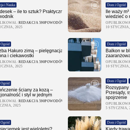
cja i Nauka
Dom i Ogród
desek – ile to sztuk? Praktyczny
Ile waży m³
wodnik
wiedzieć o 
LIKOWAŁ:
REDAKCJA 590POWODÓW.PL
OPUBLIKOWA
YCZNIA, 2025
10 STYCZNIA,
 Ogród
Dom i Ogród
zba Hakuro zimą – pielęgnacja,
Balkon w blo
ona i ciekawostki
zaaranżowa
LIKOWAŁ:
REDAKCJA 590POWODÓW.PL
OPUBLIKOWA
YCZNIA, 2025
10 STYCZNIA,
Dom i Ogród
 Ogród
Rozsypany 
ńczenie ściany za kozą –
Przesądy, s
jonalność i styl w jednym
spojrzenie
LIKOWAŁ:
REDAKCJA 590POWODÓW.PL
OPUBLIKOWA
CZNIA, 2025
5 STYCZNIA, 
 Ogród
Dom i Ogród
iecierpek jest wieloletni?
Kiedy traw