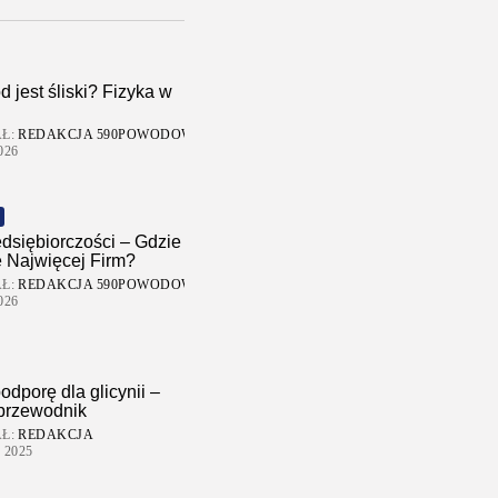
d jest śliski? Fizyka w
Ł:
REDAKCJA 590POWODOW
026
dsiębiorczości – Gdzie
 Najwięcej Firm?
Ł:
REDAKCJA 590POWODOW
026
odporę dla glicynii –
 przewodnik
Ł:
REDAKCJA
 2025