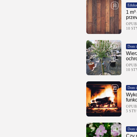
Eduka
1 m³ 
prze
OPUB
10 ST
Dom i
Wier
ochr
OPUB
10 ST
Dom i
Wyko
funkc
OPUB
5 STY
Dom i
Czy n