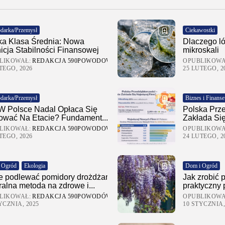
darka/Przemysł
Ciekawostki
ka Klasa Średnia: Nowa
Dlaczego ló
nicja Stabilności Finansowej
mikroskali
LIKOWAŁ:
REDAKCJA 590POWODOW
OPUBLIKOWA
TEGO, 2026
25 LUTEGO, 2
darka/Przemysł
Biznes i Finanse
W Polsce Nadal Opłaca Się
Polska Prze
ować Na Etacie? Fundament...
Zakłada Się
LIKOWAŁ:
REDAKCJA 590POWODOW
OPUBLIKOWA
TEGO, 2026
24 LUTEGO, 2
 Ogród
Ekologia
Dom i Ogród
le podlewać pomidory drożdżami?
Jak zrobić p
ralna metoda na zdrowe i...
praktyczny
LIKOWAŁ:
REDAKCJA 590POWODÓW.PL
OPUBLIKOWA
YCZNIA, 2025
10 STYCZNIA,