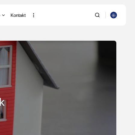
e
Kontakt
SZUKAJ
a i Nauka
putery
ia/Wideofilmowanie
NAJNOWSZE
stki
Dom i Ogród
Jak urządzić nowoczesną
acja
strefę BBQ w...
/Rolnictwo/Leśnictwo
OPUBLIKOWAŁ:
REDAKCJA
4 SIERPNIA, 2026
k
Ciekawostki
Lattafa Asad – gdzie
kupić?
OPUBLIKOWAŁ:
REDAKCJA
3 SIERPNIA, 2026