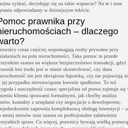
ożna zyskać, decydując się na takie wsparcie? Na te i inne
ytania odpowiadamy w dzisiejszym tekście.
Pomoc prawnika przy
nieruchomościach – dlaczego
warto?
rawnicy coraz częściej wspomagają osoby prywatne przy
ziałaniach na polu nieruchomości. Taka pomoc to przede
szystkim szansa na większe bezpieczeństwo transakcji, gdyż
rawnik bez trudu jest w stanie skontrolować, czy dana
ieruchomość nie jest obciążona hipoteką, czy nie pojawiają si
 jej przypadku nierozwiązane kwestie spadkowe. To też
ygoda i oszczędność czasu: specjalista od prawa zajmuje się
mieniu klienta sprawami formalnymi, jak choćby analiza
mów, kontakty z urzędami czy negocjacje z deweloperem,
iejednokrotnie zapewnia kompleksową obsługę inwestycji – a
o mniej stresów oraz szansa na profesjonalne załatwienie
szystkich spraw. Co więcej, prawnicy bywają wielką pomocą