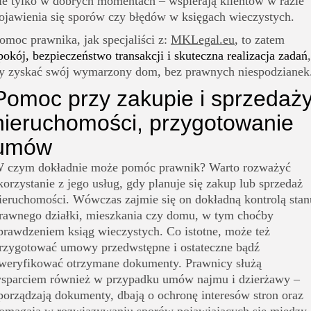
ie tylko w dobrych momentach – wspierają klientów w razie
ojawienia się sporów czy błędów w księgach wieczystych.
omoc prawnika, jak specjaliści z:
MKLegal.eu
, to zatem
pokój, bezpieczeństwo transakcji i skuteczna realizacja zadań
,
y zyskać swój wymarzony dom, bez prawnych niespodzianek
Pomoc przy zakupie i sprzedaż
nieruchomości, przygotowanie
umów
 czym dokładnie może pomóc prawnik? Warto rozważyć
korzystanie z jego usług, gdy planuje się zakup lub sprzedaż
ieruchomości. Wówczas zajmie się on dokładną kontrolą stan
rawnego działki, mieszkania czy domu, w tym choćby
prawdzeniem ksiąg wieczystych. Co istotne, może też
rzygotować umowy przedwstępne i ostateczne bądź
weryfikować otrzymane dokumenty. Prawnicy służą
sparciem również w przypadku umów najmu i dzierżawy –
porządzają dokumenty, dbają o ochronę interesów stron oraz