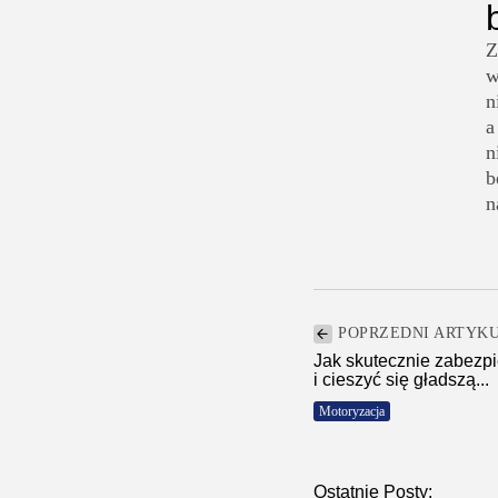
Z
w
n
a
n
b
n
POPRZEDNI ARTYK
Jak skutecznie zabezp
i cieszyć się gładszą...
Motoryzacja
Ostatnie Posty: