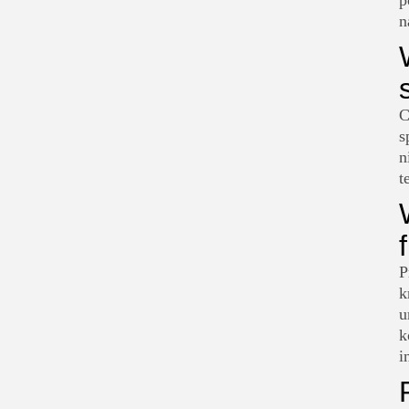
p
n
C
s
n
t
P
k
u
k
i