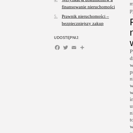
m
finansowanie nieruchomości
p
Prawnik nieruchomości –
bezpieczniejszy zakup
UDOSTĘPNIJ:
Facebook
Twitter
Email
Share
P
d
w
p
n
w
w
i
u
n
t
w