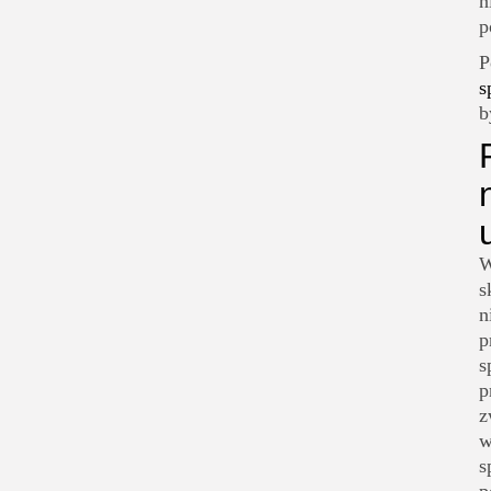
n
p
P
s
b
W
s
n
p
s
p
z
w
s