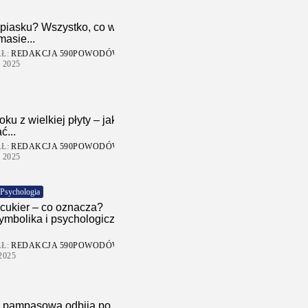
 piasku? Wszystko, co warto
masie...
Ł:
REDAKCJA 590POWODÓW.PL
 2025
ku z wielkiej płyty – jak go
ć...
Ł:
REDAKCJA 590POWODÓW.PL
 2025
Psychologia
cukier – co oznacza?
ymbolika i psychologiczne
Ł:
REDAKCJA 590POWODÓW.PL
2025
a pampasowa odbija po