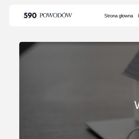
Search
Strona głowna
for: