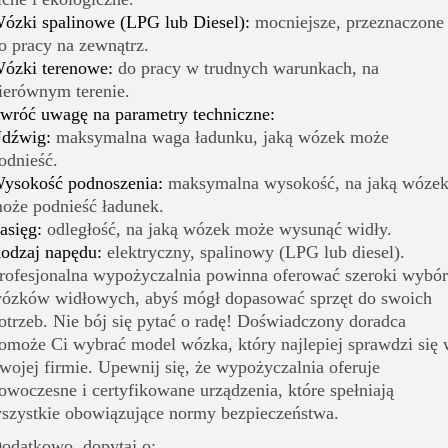
ózki spalinowe (LPG lub Diesel):
mocniejsze, przeznaczone
o pracy na zewnątrz.
ózki terenowe:
do pracy w trudnych warunkach, na
ierównym terenie.
wróć uwagę na parametry techniczne:
dźwig:
maksymalna waga ładunku, jaką wózek może
odnieść.
ysokość podnoszenia:
maksymalna wysokość, na jaką wóze
oże podnieść ładunek.
asięg:
odległość, na jaką wózek może wysunąć widły.
odzaj napędu:
elektryczny, spalinowy (LPG lub diesel).
rofesjonalna wypożyczalnia powinna oferować szeroki wybór
ózków widłowych, abyś mógł dopasować sprzęt do swoich
otrzeb. Nie bój się pytać o radę! Doświadczony doradca
omoże Ci wybrać model wózka, który najlepiej sprawdzi się
wojej firmie. Upewnij się, że wypożyczalnia oferuje
owoczesne i certyfikowane urządzenia, które spełniają
szystkie obowiązujące normy bezpieczeństwa.
odatkowo, dopytaj o: