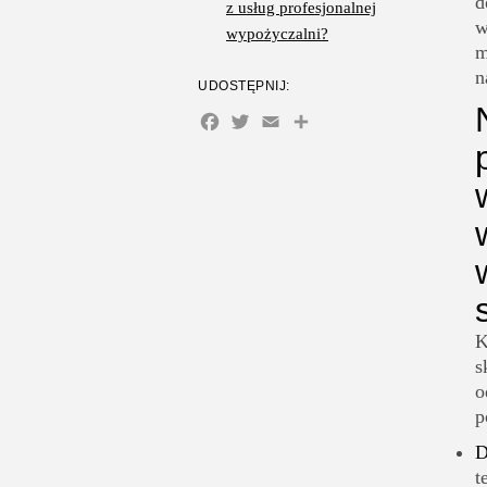
d
z usług profesjonalnej
w
wypożyczalni?
m
n
UDOSTĘPNIJ:
Facebook
Twitter
Email
Share
K
s
o
p
D
t