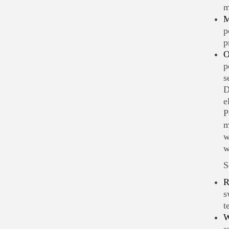
m
M
p
p
O
p
s
D
e
P
m
w
w
S
R
s
t
W