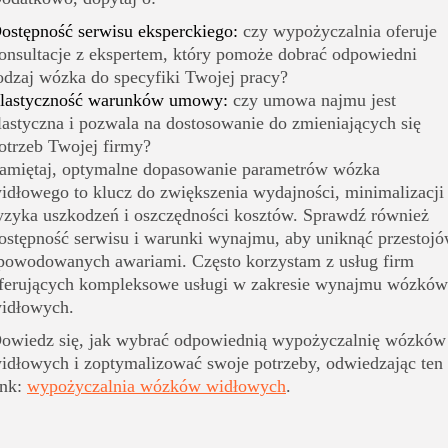
ostępność serwisu eksperckiego:
czy wypożyczalnia oferuje
onsultacje z ekspertem, który pomoże dobrać odpowiedni
odzaj wózka do specyfiki Twojej pracy?
lastyczność warunków umowy:
czy umowa najmu jest
lastyczna i pozwala na dostosowanie do zmieniających się
otrzeb Twojej firmy?
amiętaj, optymalne dopasowanie parametrów wózka
idłowego to klucz do zwiększenia wydajności, minimalizacji
yzyka uszkodzeń i oszczędności kosztów. Sprawdź również
ostępność serwisu i warunki wynajmu, aby uniknąć przestoj
powodowanych awariami. Często korzystam z usług firm
ferujących kompleksowe usługi w zakresie wynajmu wózków
idłowych.
owiedz się, jak wybrać odpowiednią wypożyczalnię wózków
idłowych i zoptymalizować swoje potrzeby, odwiedzając ten
ink:
wypożyczalnia wózków widłowych
.