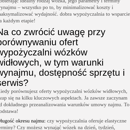
obierając idealny rodzaj wózka, jego parametry i terminy
ynajmu – wszystko po to, by minimalizować koszty i
aksymalizować wydajność. dobra wypożyczalnia to wsparcie
a każdym etapie!
Na co zwrócić uwagę przy
porównywaniu ofert
wypożyczalni wózków
widłowych, w tym warunki
wynajmu, dostępność sprzętu i
serwis?
iedy porównujesz oferty wypożyczalni wózków widłowych,
kup się na kilku kluczowych aspektach. Ja zawsze zaczynam
d dokładnego przeanalizowania warunków umowy najmu. To
odstawa!
ługość okresu najmu:
czy wypożyczalnia oferuje elastyczne
erminy? Czy możesz wynająć wózek na dzień, tydzień,