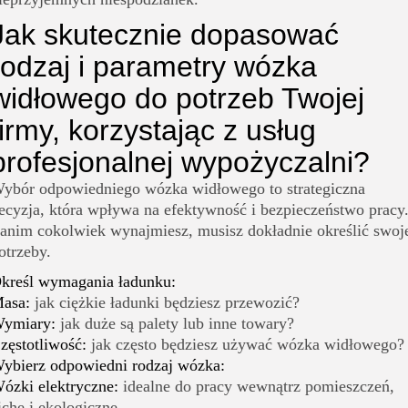
Jak skutecznie dopasować
rodzaj i parametry wózka
widłowego do potrzeb Twojej
firmy, korzystając z usług
profesjonalnej wypożyczalni?
ybór odpowiedniego wózka widłowego to strategiczna
ecyzja, która wpływa na efektywność i bezpieczeństwo pracy
anim cokolwiek wynajmiesz, musisz dokładnie określić swoj
otrzeby.
kreśl wymagania ładunku:
asa:
jak ciężkie ładunki będziesz przewozić?
ymiary:
jak duże są palety lub inne towary?
zęstotliwość:
jak często będziesz używać wózka widłowego?
ybierz odpowiedni rodzaj wózka:
ózki elektryczne:
idealne do pracy wewnątrz pomieszczeń,
iche i ekologiczne.