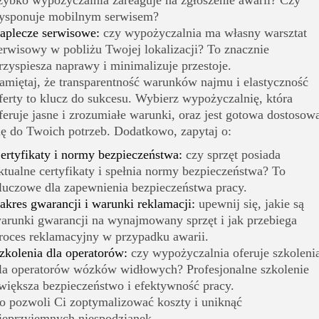
zybko wypożyczalnia zareaguje na zgłoszenie awarii? Czy
ysponuje mobilnym serwisem?
aplecze serwisowe:
czy wypożyczalnia ma własny warsztat
erwisowy w pobliżu Twojej lokalizacji? To znacznie
rzyspiesza naprawy i minimalizuje przestoje.
amiętaj, że transparentność warunków najmu i elastyczność
ferty to klucz do sukcesu. Wybierz wypożyczalnię, która
feruje jasne i zrozumiałe warunki, oraz jest gotowa dostosow
ię do Twoich potrzeb. Dodatkowo, zapytaj o:
ertyfikaty i normy bezpieczeństwa:
czy sprzęt posiada
ktualne certyfikaty i spełnia normy bezpieczeństwa? To
luczowe dla zapewnienia bezpieczeństwa pracy.
akres gwarancji i warunki reklamacji:
upewnij się, jakie są
arunki gwarancji na wynajmowany sprzęt i jak przebiega
roces reklamacyjny w przypadku awarii.
zkolenia dla operatorów:
czy wypożyczalnia oferuje szkoleni
la operatorów wózków widłowych? Profesjonalne szkolenie
większa bezpieczeństwo i efektywność pracy.
o pozwoli Ci zoptymalizować koszty i uniknąć
ieprzyjemnych niespodzianek.