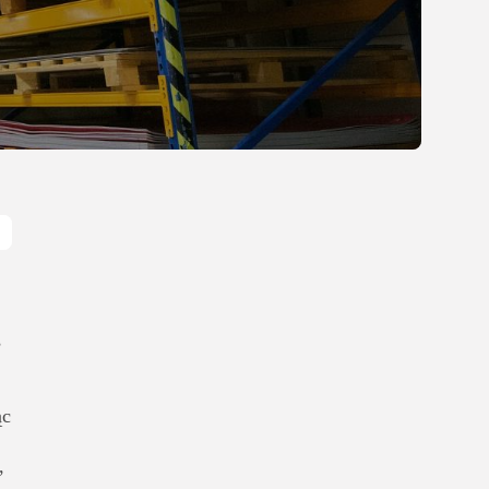
Gastronomia
Obiady w łódzkim
biurowcu: co wybrać,...
OPUBLIKOWAŁ:
REDAKCJA
27 LIPCA, 2026
POPULARNE KATEGORIE
Dom i Ogród
212 Artykułów
Budownictwo/Nieruchomości
83 Artykułów
Ciekawostki
s
35 Artykułów
Edukacja i Nauka
27 Artykułów
ąc
Zoologia/Rolnictwo/Leśnictwo
,
24 Artykułów