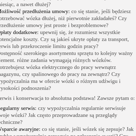
iesiąc, a nawet dłużej?
ożliwość przedłużenia umowy:
co się stanie, jeśli będziesz
otrzebować wózka dłużej, niż pierwotnie zakładałeś? Czy
rzedłużenie umowy jest proste i bezproblemowe?
płaty dodatkowe:
upewnij się, że rozumiesz wszystkie
otencjalne koszty. Czy są jakieś ukryte opłaty za transport,
erwis lub przekroczenie limitu godzin pracy?
ostępność szerokiego asortymentu sprzętu to kolejny ważny
lement. różne zadania wymagają różnych wózków.
otrzebujesz wózka elektrycznego do pracy wewnątrz
agazynu, czy spalinowego do pracy na zewnątrz? Czy
ypożyczalnia ma w ofercie wózki o różnym udźwigu i
ysokości podnoszenia?
erwis i konserwacja to absolutna podstawa! Zawsze pytam o:
egularny serwis:
czy wypożyczalnia regularnie serwisuje
woje wózki? Jak często przeprowadzane są przeglądy
echniczne?
sparcie awaryjne:
co się stanie, jeśli wózek się zepsuje? Jak