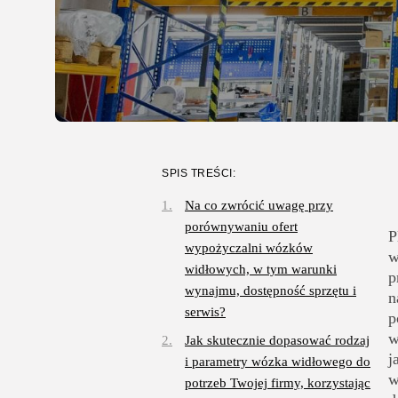
SPIS TREŚCI:
Na co zwrócić uwagę przy
porównywaniu ofert
P
wypożyczalni wózków
w
widłowych, w tym warunki
p
wynajmu, dostępność sprzętu i
n
serwis?
p
w
Jak skutecznie dopasować rodzaj
j
i parametry wózka widłowego do
w
potrzeb Twojej firmy, korzystając