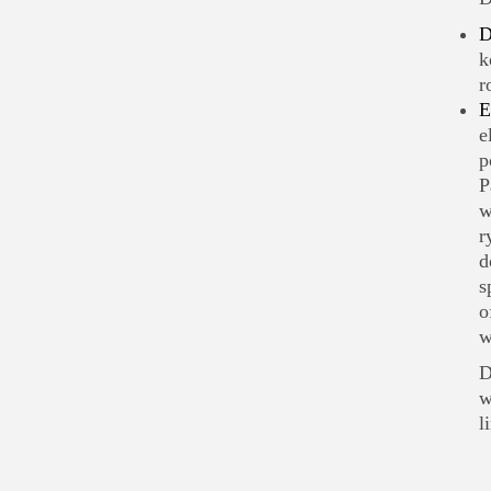
D
k
r
E
e
p
P
w
r
d
s
o
w
D
w
l