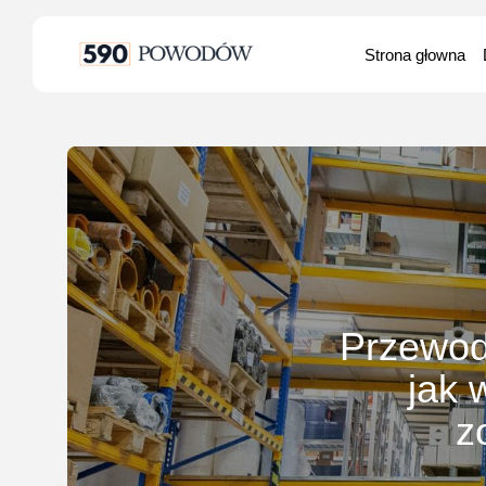
Search
Strona głowna
for:
Przewod
jak 
z