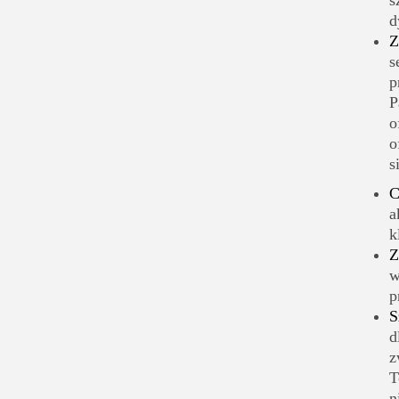
s
d
Z
s
p
P
o
o
s
C
a
k
Z
w
p
S
d
z
T
n