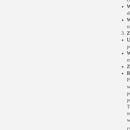
W
d
W
n
Z
U
p
W
m
Z
R
P
w
p
p
T
n
w
D