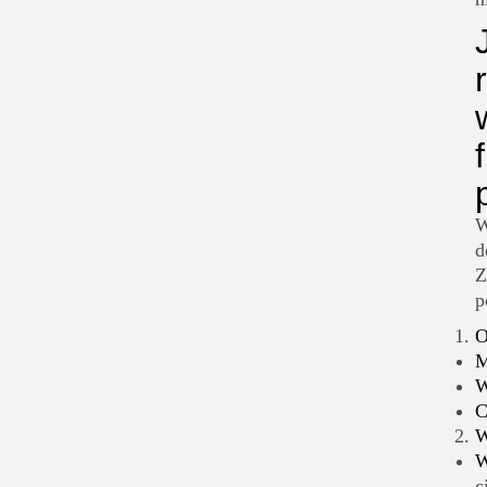
W
d
Z
p
O
M
W
C
W
W
c