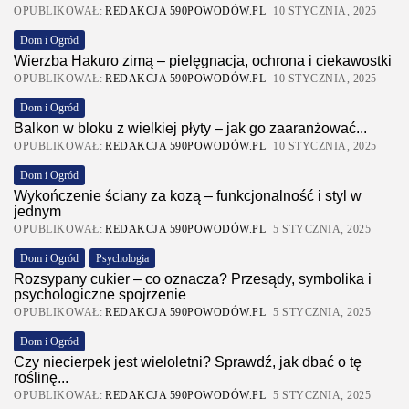
OPUBLIKOWAŁ:
REDAKCJA 590POWODÓW.PL
10 STYCZNIA, 2025
Dom i Ogród
Wierzba Hakuro zimą – pielęgnacja, ochrona i ciekawostki
OPUBLIKOWAŁ:
REDAKCJA 590POWODÓW.PL
10 STYCZNIA, 2025
Dom i Ogród
Balkon w bloku z wielkiej płyty – jak go zaaranżować...
OPUBLIKOWAŁ:
REDAKCJA 590POWODÓW.PL
10 STYCZNIA, 2025
Dom i Ogród
Wykończenie ściany za kozą – funkcjonalność i styl w
jednym
OPUBLIKOWAŁ:
REDAKCJA 590POWODÓW.PL
5 STYCZNIA, 2025
Dom i Ogród
Psychologia
Rozsypany cukier – co oznacza? Przesądy, symbolika i
psychologiczne spojrzenie
OPUBLIKOWAŁ:
REDAKCJA 590POWODÓW.PL
5 STYCZNIA, 2025
Dom i Ogród
Czy niecierpek jest wieloletni? Sprawdź, jak dbać o tę
roślinę...
OPUBLIKOWAŁ:
REDAKCJA 590POWODÓW.PL
5 STYCZNIA, 2025