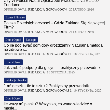
Czy W Polsce Nadal Opłaca Się Pracować Na Etacie?
Fundament...
OPUBLIKOWAŁ:
REDAKCJA 590POWODOW
25 LUTEGO, 2026
Biznes i Finanse
Polska Przedsiębiorczości – Gdzie Zakłada Się Najwięcej
Firm?
OPUBLIKOWAŁ:
REDAKCJA 590POWODOW
24 LUTEGO, 2026
Dom i Ogród
Ekologia
Co ile podlewać pomidory drożdżami? Naturalna metoda
na zdrowe i...
OPUBLIKOWAŁ:
REDAKCJA 590POWODÓW.PL
10 STYCZNIA, 2025
Dom i Ogród
Jak zrobić podporę dla glicynii – praktyczny przewodnik
OPUBLIKOWAŁ:
REDAKCJA
10 STYCZNIA, 2025
Edukacja i Nauka
1 m³ desek – ile to sztuk? Praktyczny przewodnik
OPUBLIKOWAŁ:
REDAKCJA 590POWODÓW.PL
10 STYCZNIA, 2025
Dom i Ogród
Ile waży m³ piasku? Wszystko, co warto wiedzieć o
masie...