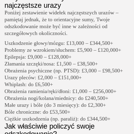
najczęstsze urazy
Poniżej zestawienie widełek najczęstszych urazów –
pamiętaj jednak, że to orientacyjne sumy, Twoje
odszkodowanie może być inne w zależności od
szczegółowych okoliczności.
Uszkodzenie głowy/mózgu: £13,000 – £344,500+
Problemy ze wzrokiem/słuchem: £5,900 – £120,000+
Epilepsja: £9,000 – £128,000+
Złamania szczęki/nosa: £1,500 – £38,500+
Obrażenia psychiczne (np. PTSD): £3,000 – £98,500+
Urazy pleców: £2,000 – £151,000+
Whiplash: do £6,500+
Obrażenia ramienia/ręki/dłoni: £1,000 – £256,000+
Obrażenia nogi/kolana/miednicy: do £240,500+
Małe urazy i bóle (do 3 miesięcy): do £2,300+
Bóle chroniczne: do £53,500+
Ciężkie uszkodzenia (np. paraliż): do £344,500+
Jak właściwie policzyć swoje
odszkodowanie?