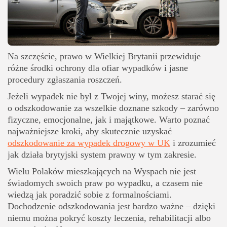
Ile trwa wypłata odszkodowania?
Typowe błędy po wypadku - jak ich uniknąć?
Pomoc prawna dla Polaków po wypadku drogowym w UK
Bezpłatne konsultacje i wycena sprawy po polsku
Na szczęście, prawo w Wielkiej Brytanii przewiduje
różne środki ochrony dla ofiar wypadków i jasne
procedury zgłaszania roszczeń.
Jeżeli wypadek nie był z Twojej winy, możesz starać się
o odszkodowanie za wszelkie doznane szkody – zarówno
fizyczne, emocjonalne, jak i majątkowe. Warto poznać
najważniejsze kroki, aby skutecznie uzyskać
odszkodowanie za wypadek drogowy w UK
i zrozumieć
jak działa brytyjski system prawny w tym zakresie.
Wielu Polaków mieszkających na Wyspach nie jest
świadomych swoich praw po wypadku, a czasem nie
wiedzą jak poradzić sobie z formalnościami.
Dochodzenie odszkodowania jest bardzo ważne – dzięki
niemu można pokryć koszty leczenia, rehabilitacji albo