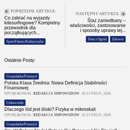
POPRZEDNI ARTYKUŁ
NASTĘPNY ARTYKUŁ
Co zabrać na wyjazdy
Ślaz zaniedbany –
kitesurfingowe? Kompletny
właściwości, zastosowanie
przewodnik dla
i sposoby uprawy tej...
początkujących...
Dom i Ogród
Zdrowie
Sport/Fitness/Kulturystyka
Ostatnie Posty:
Gospodarka/Przemysł
Polska Klasa Średnia: Nowa Definicja Stabilności
Finansowej
OPUBLIKOWAŁ:
REDAKCJA 590POWODOW
26 LUTEGO, 2026
Ciekawostki
Dlaczego lód jest śliski? Fizyka w mikroskali
OPUBLIKOWAŁ:
REDAKCJA 590POWODOW
25 LUTEGO, 2026
Gospodarka/Przemysł