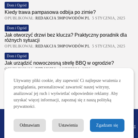
Dom i Ogród
Kiedy trawa pampasowa odbija po zimie?
OPUBLIKOWAŁ:
REDAKCJA 590POWODÓW.PL
5 STYCZNIA, 2025
Dom i Ogród
Jak otworzyć drzwi bez klucza? Praktyczny poradnik dla
różnych sytuacji
OPUBLIKOWAŁ:
REDAKCJA 590POWODÓW.PL
5 STYCZNIA, 2025
Dom i Ogród
Jak urządzić nowoczesną strefę BBQ w ogrodzie?
OPUBLIKOWAŁ:
REDAKCJA
4 SIERPNIA, 2026
Ciekawostki
Używamy pliki cookie, aby zapewnić Ci najlepsze wrażenia z
Lattafa Asad – gdzie kupić?
przeglądania, personalizować zawartość naszej witryny,
OPUBLIKOWAŁ:
REDAKCJA
3 SIERPNIA, 2026
analizować jej ruch i wyświetlać odpowiednie reklamy. Aby
uzyskać więcej informacji, zapoznaj się z naszą polityką
prywatności.
2026 590powodow.pl
Odmawiam
Ustawienia
Zgadzam się
Redakcja
Reklama/Współpraca
Regulamin
Polityka
Kontakt
prywatności