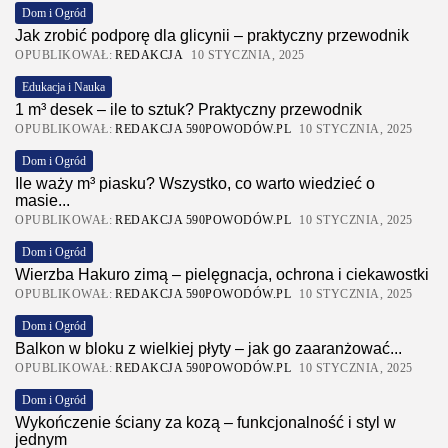
Dom i Ogród
Jak zrobić podporę dla glicynii – praktyczny przewodnik
OPUBLIKOWAŁ:
REDAKCJA
10 STYCZNIA, 2025
Edukacja i Nauka
1 m³ desek – ile to sztuk? Praktyczny przewodnik
OPUBLIKOWAŁ:
REDAKCJA 590POWODÓW.PL
10 STYCZNIA, 2025
Dom i Ogród
Ile waży m³ piasku? Wszystko, co warto wiedzieć o
masie...
OPUBLIKOWAŁ:
REDAKCJA 590POWODÓW.PL
10 STYCZNIA, 2025
Dom i Ogród
Wierzba Hakuro zimą – pielęgnacja, ochrona i ciekawostki
OPUBLIKOWAŁ:
REDAKCJA 590POWODÓW.PL
10 STYCZNIA, 2025
Dom i Ogród
Balkon w bloku z wielkiej płyty – jak go zaaranżować...
OPUBLIKOWAŁ:
REDAKCJA 590POWODÓW.PL
10 STYCZNIA, 2025
Dom i Ogród
Wykończenie ściany za kozą – funkcjonalność i styl w
jednym