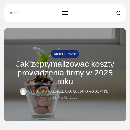
Biznes i Finanse
Jak zoptymalizować koszty
prowadzenia firmy w 2025
roku
OPUBLIKOWAŁ:
REDAKCJA 590POWODÓW.PL
SZUKAJ
21 MAJA, 2025
NAJNOWSZE
Dom i Ogród
Jak urządzić nowoczesną strefę BBQ