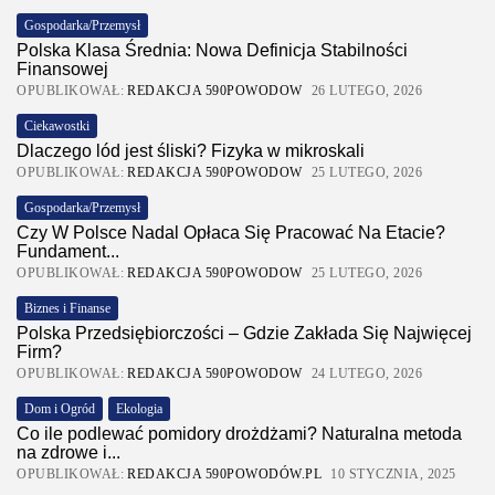
Gospodarka/Przemysł
Polska Klasa Średnia: Nowa Definicja Stabilności
Finansowej
OPUBLIKOWAŁ:
REDAKCJA 590POWODOW
26 LUTEGO, 2026
Ciekawostki
Dlaczego lód jest śliski? Fizyka w mikroskali
OPUBLIKOWAŁ:
REDAKCJA 590POWODOW
25 LUTEGO, 2026
Gospodarka/Przemysł
Czy W Polsce Nadal Opłaca Się Pracować Na Etacie?
Fundament...
OPUBLIKOWAŁ:
REDAKCJA 590POWODOW
25 LUTEGO, 2026
Biznes i Finanse
Polska Przedsiębiorczości – Gdzie Zakłada Się Najwięcej
Firm?
OPUBLIKOWAŁ:
REDAKCJA 590POWODOW
24 LUTEGO, 2026
Dom i Ogród
Ekologia
Co ile podlewać pomidory drożdżami? Naturalna metoda
na zdrowe i...
OPUBLIKOWAŁ:
REDAKCJA 590POWODÓW.PL
10 STYCZNIA, 2025