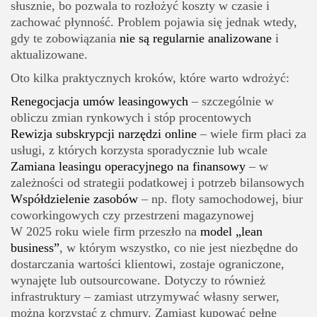
słusznie, bo pozwala to rozłożyć koszty w czasie i
zachować płynność. Problem pojawia się jednak wtedy,
gdy te zobowiązania
nie są regularnie analizowane
i
aktualizowane.
Oto kilka praktycznych kroków, które warto wdrożyć:
Renegocjacja umów leasingowych
– szczególnie w
obliczu zmian rynkowych i stóp procentowych
Rewizja subskrypcji narzędzi online
– wiele firm płaci za
usługi, z których korzysta sporadycznie lub wcale
Zamiana leasingu operacyjnego na finansowy
– w
zależności od strategii podatkowej i potrzeb bilansowych
Współdzielenie zasobów
– np. floty samochodowej, biur
coworkingowych czy przestrzeni magazynowej
W 2025 roku wiele firm przeszło na
model „lean
business”
, w którym wszystko, co nie jest niezbędne do
dostarczania wartości klientowi, zostaje ograniczone,
wynajęte lub outsourcowane. Dotyczy to również
infrastruktury – zamiast utrzymywać własny serwer,
można korzystać z chmury. Zamiast kupować pełne