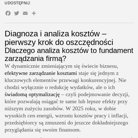
35 Artykułów
UDOSTĘPNIJ:
oszczędności?
Facebook
Twitter
Email
Share
Edukacja i Nauka
Elastyczne formy zatrudnienia i optymalizacja kosztów
27 Artykułów
kadrowych
Zoologia/Rolnictwo/Leśnictwo
Diagnoza i analiza kosztów –
Leasing, abonamenty i subskrypcje – cichy pożeracz
24 Artykułów
pierwszy krok do oszczędności
budżetu
Dlaczego analiza kosztów to fundament
Energia i media – ukryty potencjał oszczędności
zarządzania firmą?
Synergia działań = stabilność finansowa
W dynamicznie zmieniającym się świecie biznesu,
FAQ optymalizacja kosztów prowadzenia firmy
efektywne zarządzanie kosztami
staje się jednym z
kluczowych elementów przewagi konkurencyjnej. Nie
Od czego zacząć analizę kosztów w firmie?
chodzi wyłącznie o redukcję wydatków, ale o ich
Jakie koszty najłatwiej ograniczyć w małej firmie?
świadomą optymalizację
– czyli podejmowanie decyzji,
które pozwalają osiągać te same lub lepsze efekty przy
Czy outsourcing naprawdę się opłaca?
niższym zużyciu zasobów. W 2025 roku, w dobie
Jak obniżyć koszty energii w firmie?
wysokich cen energii, wzrostu kosztów pracy i inflacji,
przedsiębiorcy są zmuszeni do jeszcze dokładniejszego
Czy warto renegocjować umowy z dostawcami?
przyglądania się swoim finansom.