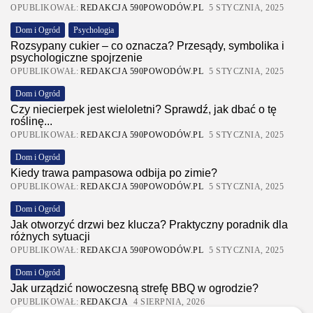
OPUBLIKOWAŁ:
REDAKCJA 590POWODÓW.PL
5 STYCZNIA, 2025
Dom i Ogród
Psychologia
Rozsypany cukier – co oznacza? Przesądy, symbolika i
psychologiczne spojrzenie
OPUBLIKOWAŁ:
REDAKCJA 590POWODÓW.PL
5 STYCZNIA, 2025
Dom i Ogród
Czy niecierpek jest wieloletni? Sprawdź, jak dbać o tę
roślinę...
OPUBLIKOWAŁ:
REDAKCJA 590POWODÓW.PL
5 STYCZNIA, 2025
Dom i Ogród
Kiedy trawa pampasowa odbija po zimie?
OPUBLIKOWAŁ:
REDAKCJA 590POWODÓW.PL
5 STYCZNIA, 2025
Dom i Ogród
Jak otworzyć drzwi bez klucza? Praktyczny poradnik dla
różnych sytuacji
OPUBLIKOWAŁ:
REDAKCJA 590POWODÓW.PL
5 STYCZNIA, 2025
Dom i Ogród
Jak urządzić nowoczesną strefę BBQ w ogrodzie?
OPUBLIKOWAŁ:
REDAKCJA
4 SIERPNIA, 2026