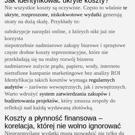
Jak identyfikować ukryte koszty?
Nie wszystkie koszty są oczywiste. Często to właśnie
te
ukryte, rozproszone, niskokwotowe wydatki
generują
straty na dużą skalę. Przykłady to:
subskrypcje narzędzi online, z których nikt już nie
korzysta
niepotrzebnie nadmiarowe zakupy biurowe i sprzętowe
częste drobne koszty reprezentacyjne, które nie
przekładają się na realny rozwój biznesu
nadmiarowe zużycie prądu, papieru, wody, internetu
nietrafione kampanie marketingowe bez analizy ROI
Identyfikacja takich kosztów wymaga
regularnych
audytów
– zarówno wewnętrznych, jak i zewnętrznych.
Warto wdrożyć
system zatwierdzania zakupów i
budżetowania projektów
, który zmusza zespoły do
refleksji nad każdą wydawaną złotówką.
Koszty a płynność finansowa –
korelacja, której nie wolno ignorować
Nieprzemyślane wydatki mogą prowadzić nie tylko do