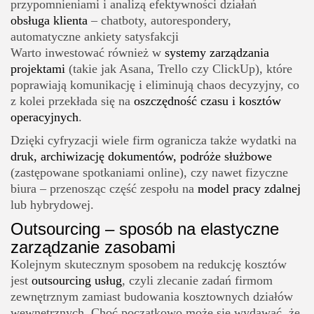
przypomnieniami i analizą efektywności działań
obsługa klienta
– chatboty, autorespondery,
automatyczne ankiety satysfakcji
Warto inwestować również w
systemy zarządzania
projektami
(takie jak Asana, Trello czy ClickUp), które
poprawiają komunikację i eliminują chaos decyzyjny, co
z kolei przekłada się na
oszczędność czasu i kosztów
operacyjnych
.
Dzięki cyfryzacji wiele firm ogranicza także wydatki na
druk, archiwizację dokumentów, podróże służbowe
(zastępowane spotkaniami online), czy nawet fizyczne
biura – przenosząc część zespołu na
model pracy zdalnej
lub hybrydowej.
Outsourcing – sposób na elastyczne
zarządzanie zasobami
Kolejnym skutecznym sposobem na redukcję kosztów
jest
outsourcing usług
, czyli zlecanie zadań firmom
zewnętrznym zamiast budowania kosztownych działów
wewnętrznych. Choć początkowo może się wydawać, że