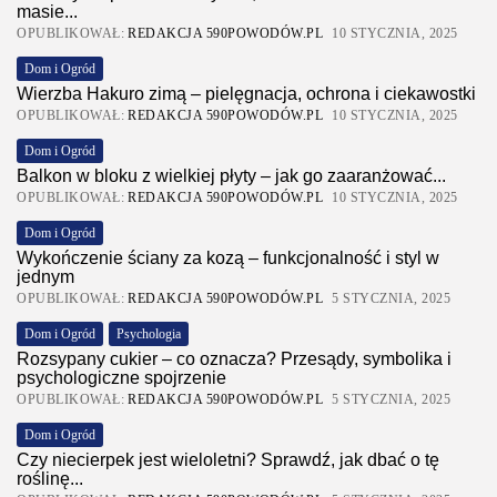
masie...
OPUBLIKOWAŁ:
REDAKCJA 590POWODÓW.PL
10 STYCZNIA, 2025
Dom i Ogród
Wierzba Hakuro zimą – pielęgnacja, ochrona i ciekawostki
OPUBLIKOWAŁ:
REDAKCJA 590POWODÓW.PL
10 STYCZNIA, 2025
Dom i Ogród
Balkon w bloku z wielkiej płyty – jak go zaaranżować...
OPUBLIKOWAŁ:
REDAKCJA 590POWODÓW.PL
10 STYCZNIA, 2025
Dom i Ogród
Wykończenie ściany za kozą – funkcjonalność i styl w
jednym
OPUBLIKOWAŁ:
REDAKCJA 590POWODÓW.PL
5 STYCZNIA, 2025
Dom i Ogród
Psychologia
Rozsypany cukier – co oznacza? Przesądy, symbolika i
psychologiczne spojrzenie
OPUBLIKOWAŁ:
REDAKCJA 590POWODÓW.PL
5 STYCZNIA, 2025
Dom i Ogród
Czy niecierpek jest wieloletni? Sprawdź, jak dbać o tę
roślinę...