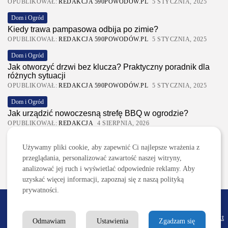
OPUBLIKOWAŁ:
REDAKCJA 590POWODÓW.PL
5 STYCZNIA, 2025
Dom i Ogród
Kiedy trawa pampasowa odbija po zimie?
OPUBLIKOWAŁ:
REDAKCJA 590POWODÓW.PL
5 STYCZNIA, 2025
Dom i Ogród
Jak otworzyć drzwi bez klucza? Praktyczny poradnik dla
różnych sytuacji
OPUBLIKOWAŁ:
REDAKCJA 590POWODÓW.PL
5 STYCZNIA, 2025
Dom i Ogród
Jak urządzić nowoczesną strefę BBQ w ogrodzie?
OPUBLIKOWAŁ:
REDAKCJA
4 SIERPNIA, 2026
Ciekawostki
Używamy pliki cookie, aby zapewnić Ci najlepsze wrażenia z
Lattafa Asad – gdzie kupić?
przeglądania, personalizować zawartość naszej witryny,
OPUBLIKOWAŁ:
REDAKCJA
3 SIERPNIA, 2026
analizować jej ruch i wyświetlać odpowiednie reklamy. Aby
uzyskać więcej informacji, zapoznaj się z naszą polityką
prywatności.
2026 590powodow.pl
Redakcja
Reklama/Współpraca
Regulamin
Polityka
Kontakt
Odmawiam
Ustawienia
Zgadzam się
prywatności