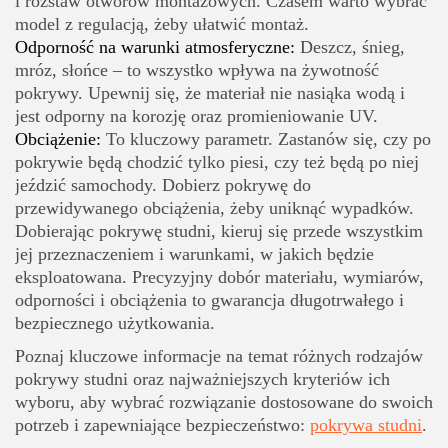
i rozstaw otworów montażowych. Czasem warto wybrać
model z regulacją, żeby ułatwić montaż.
Odporność na warunki atmosferyczne:
Deszcz, śnieg,
mróz, słońce – to wszystko wpływa na żywotność
pokrywy. Upewnij się, że materiał nie nasiąka wodą i
jest odporny na korozję oraz promieniowanie UV.
Obciążenie:
To kluczowy parametr. Zastanów się, czy po
pokrywie będą chodzić tylko piesi, czy też będą po niej
jeździć samochody. Dobierz pokrywę do
przewidywanego obciążenia, żeby uniknąć wypadków.
Dobierając pokrywę studni, kieruj się przede wszystkim
jej przeznaczeniem i warunkami, w jakich będzie
eksploatowana. Precyzyjny dobór materiału, wymiarów,
odporności i obciążenia to gwarancja długotrwałego i
bezpiecznego użytkowania.
Poznaj kluczowe informacje na temat różnych rodzajów
pokrywy studni oraz najważniejszych kryteriów ich
wyboru, aby wybrać rozwiązanie dostosowane do swoich
potrzeb i zapewniające bezpieczeństwo:
pokrywa studni
.