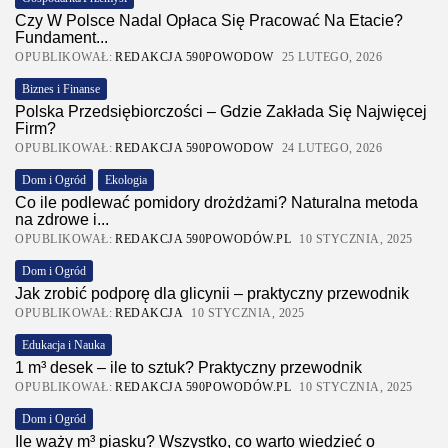
Czy W Polsce Nadal Opłaca Się Pracować Na Etacie?
Fundament...
OPUBLIKOWAŁ:
REDAKCJA 590POWODOW
25 LUTEGO, 2026
Biznes i Finanse
Polska Przedsiębiorczości – Gdzie Zakłada Się Najwięcej
Firm?
OPUBLIKOWAŁ:
REDAKCJA 590POWODOW
24 LUTEGO, 2026
Dom i Ogród
Ekologia
Co ile podlewać pomidory drożdżami? Naturalna metoda
na zdrowe i...
OPUBLIKOWAŁ:
REDAKCJA 590POWODÓW.PL
10 STYCZNIA, 2025
Dom i Ogród
Jak zrobić podporę dla glicynii – praktyczny przewodnik
OPUBLIKOWAŁ:
REDAKCJA
10 STYCZNIA, 2025
Edukacja i Nauka
1 m³ desek – ile to sztuk? Praktyczny przewodnik
OPUBLIKOWAŁ:
REDAKCJA 590POWODÓW.PL
10 STYCZNIA, 2025
Dom i Ogród
Ile waży m³ piasku? Wszystko, co warto wiedzieć o