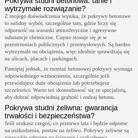
Pokrywa studni betonowa: tanie i
wytrzymałe rozwiązanie?
Z mojego doświadczenia wynika, że pokrywy betonowe
to solidny wybór, szczególnie tam, gdzie liczy się
odporność na warunki atmosferyczne i agresywne
substancje chemiczne. Często stosuje się je w
przestrzeniach publicznych i przemysłowych. Są bardzo
wytrzymałe na obciążenia, więc idealnie sprawdzają się
na ulicach, placach i parkingach.
Pamiętaj jednak, że montaż betonowej pokrywy wymaga
odpowiedniego wzmocnienia, szczególnie jeśli
przewidujesz duże obciążenia lub potrzebujesz
szczelności. Warto też skonsultować się ze specjalistą,
aby dobrać odpowiednią grubość i rodzaj betonu.
Pokrywa studni żeliwna: gwarancja
trwałości i bezpieczeństwa?
Jeśli szukasz czegoś, co przetrwa lata i będzie odporne
na uszkodzenia, postaw na żeliwo. Pokrywy żeliwne są
niezwykle odporne na ścieranie i uszkodzenia