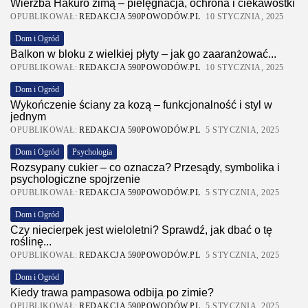
Wierzba Hakuro zimą – pielęgnacja, ochrona i ciekawostki
OPUBLIKOWAŁ:
REDAKCJA 590POWODÓW.PL
10 STYCZNIA, 2025
Dom i Ogród
Balkon w bloku z wielkiej płyty – jak go zaaranżować...
OPUBLIKOWAŁ:
REDAKCJA 590POWODÓW.PL
10 STYCZNIA, 2025
Dom i Ogród
Wykończenie ściany za kozą – funkcjonalność i styl w
jednym
OPUBLIKOWAŁ:
REDAKCJA 590POWODÓW.PL
5 STYCZNIA, 2025
Dom i Ogród
Psychologia
Rozsypany cukier – co oznacza? Przesądy, symbolika i
psychologiczne spojrzenie
OPUBLIKOWAŁ:
REDAKCJA 590POWODÓW.PL
5 STYCZNIA, 2025
Dom i Ogród
Czy niecierpek jest wieloletni? Sprawdź, jak dbać o tę
roślinę...
OPUBLIKOWAŁ:
REDAKCJA 590POWODÓW.PL
5 STYCZNIA, 2025
Dom i Ogród
Kiedy trawa pampasowa odbija po zimie?
OPUBLIKOWAŁ:
REDAKCJA 590POWODÓW.PL
5 STYCZNIA, 2025