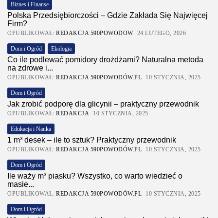
Biznes i Finanse
Polska Przedsiębiorczości – Gdzie Zakłada Się Najwięcej
Firm?
OPUBLIKOWAŁ:
REDAKCJA 590POWODOW
24 LUTEGO, 2026
Dom i Ogród
Ekologia
Co ile podlewać pomidory drożdżami? Naturalna metoda
na zdrowe i...
OPUBLIKOWAŁ:
REDAKCJA 590POWODÓW.PL
10 STYCZNIA, 2025
Dom i Ogród
Jak zrobić podporę dla glicynii – praktyczny przewodnik
OPUBLIKOWAŁ:
REDAKCJA
10 STYCZNIA, 2025
Edukacja i Nauka
1 m³ desek – ile to sztuk? Praktyczny przewodnik
OPUBLIKOWAŁ:
REDAKCJA 590POWODÓW.PL
10 STYCZNIA, 2025
Dom i Ogród
Ile waży m³ piasku? Wszystko, co warto wiedzieć o
masie...
OPUBLIKOWAŁ:
REDAKCJA 590POWODÓW.PL
10 STYCZNIA, 2025
Dom i Ogród