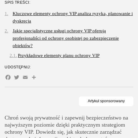
SPIS TREŚCI:
Gastronomia
Kluczowe elementy ochrony VIP analiza ryzyka, planowanie i
Obiady w łódzkim biurowcu: co
wybrać,...
dyskrecja
OPUBLIKOWAŁ:
REDAKCJA
27 LIPCA, 2026
Jakie specjalistyczne usługi ochrony VIP oferują
profesjonaliści od ochrony osobistej po zabezpieczenie
POPULARNE KATEGORIE
obiektów?
Dom i Ogród
212 Artykułów
Przykładowe elementy planu ochrony VIP
Budownictwo/Nieruchomości
UDOSTĘPNIJ:
83 Artykułów
Facebook
Twitter
Email
Share
Ciekawostki
35 Artykułów
Edukacja i Nauka
27 Artykułów
Chroń swoją prywatność i zapewnij bezpieczeństwo na
Zoologia/Rolnictwo/Leśnictwo
24 Artykułów
najwyższym poziomie dzięki praktycznym strategiom
ochrony VIP. Dowiedz się, jak skutecznie zarządzać