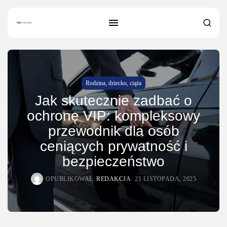
Rodzina, dziecko, ciąża
SZUKAJ
Jak skutecznie zadbać o
ochronę VIP: kompleksowy
NAJNOWSZE
przewodnik dla osób
Dom i Ogród
Jak urządzić nowoczesną strefę BBQ
ceniących prywatność i
w...
bezpieczeństwo
OPUBLIKOWAŁ:
REDAKCJA
4 SIERPNIA, 2026
OPUBLIKOWAŁ:
REDAKCJA
21 LISTOPADA, 2025
Ciekawostki
Lattafa Asad – gdzie kupić?
OPUBLIKOWAŁ:
REDAKCJA
3 SIERPNIA, 2026