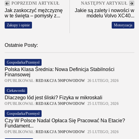
POPRZEDNI ARTYKUŁ
NASTĘPNY ARTYKUŁ
Jak zaskoczyć mężczyznę
Jakie są zalety i nowości w
w te święta – pomysły z...
modelu Volvo XC40...
Zakupy i opinie
Motoryzacja
Ostatnie Posty:
Gospodarka/Przemysł
Polska Klasa Średnia: Nowa Definicja Stabilności
Finansowej
OPUBLIKOWAŁ:
REDAKCJA 590POWODOW
26 LUTEGO, 2026
Ciekawostki
Dlaczego lód jest śliski? Fizyka w mikroskali
OPUBLIKOWAŁ:
REDAKCJA 590POWODOW
25 LUTEGO, 2026
Gospodarka/Przemysł
Czy W Polsce Nadal Opłaca Się Pracować Na Etacie?
Fundament...
OPUBLIKOWAŁ:
REDAKCJA 590POWODOW
25 LUTEGO, 2026