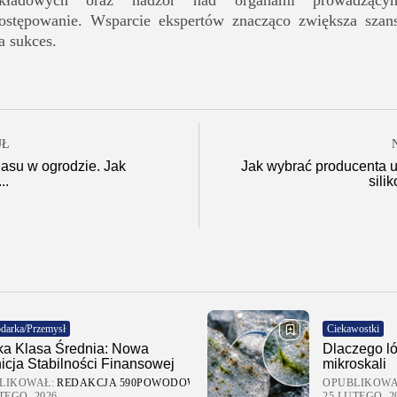
kładowych oraz nadzór nad organami prowadzący
ostępowanie. Wsparcie ekspertów znacząco zwiększa szan
a sukces.
UŁ
lasu w ogrodzie. Jak
Jak wybrać producenta 
..
sili
darka/Przemysł
Ciekawostki
ka Klasa Średnia: Nowa
Dlaczego ló
nicja Stabilności Finansowej
mikroskali
LIKOWAŁ:
REDAKCJA 590POWODOW
OPUBLIKOWA
TEGO, 2026
25 LUTEGO, 2