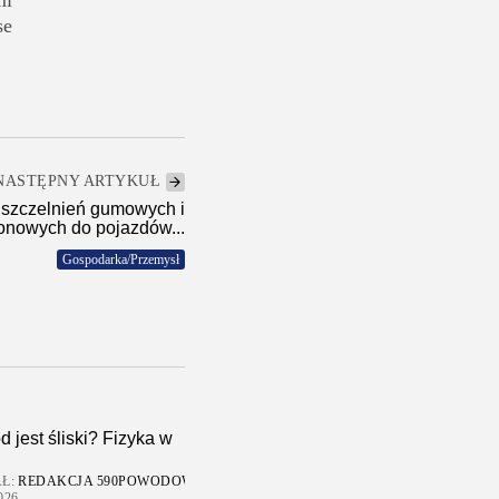
mi
se
NASTĘPNY ARTYKUŁ
uszczelnień gumowych i
konowych do pojazdów...
Gospodarka/Przemysł
d jest śliski? Fizyka w
Ł:
REDAKCJA 590POWODOW
026