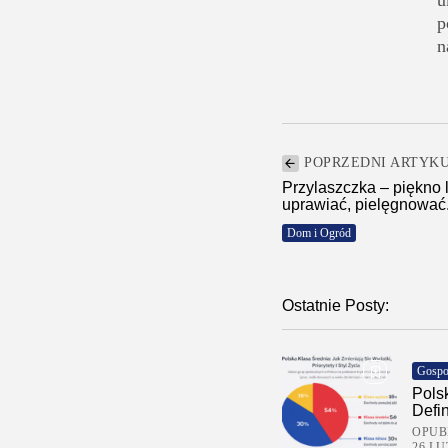
u
p
n
POPRZEDNI ARTYK
Przylaszczka – piękno 
uprawiać, pielęgnować.
Dom i Ogród
Ostatnie Posty:
Gospo
Pols
Defi
OPUB
26 LU