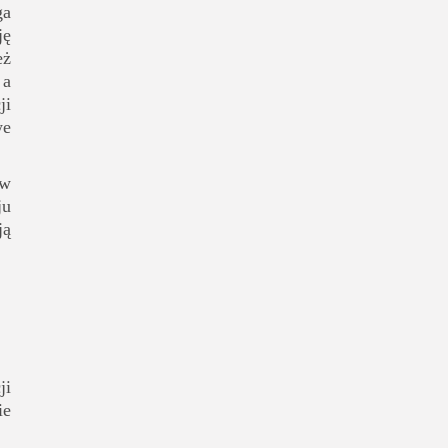
ga
ję
eż
 a
ji
we
ów
ju
ją
ji
ie