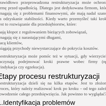
rawidłowo przeprowadzona restrukturyzacja może ochron
irmę przed upadłością. Dlatego jest dedykowana firmom, któ
magają się z problemami finansowymi, ale mają nadal szan
a odzyskanie stabilności. Kiedy warto przemyśleć taki kro
est to rozwiązanie dla przedsiębiorstw, które:
ają kłopot z regulowaniem bieżących zobowiązań,
magają się z narastającymi długami,
racą klientów,
siągają przychody niewystarczające do pokrycia kosztów.
estrukturyzacja może pomóc też w sytuacji, gdy wierzycie
aczynają podejmować kroki prawne wobec firmy (n
indykacja czy egzekucja).
Etapy procesu restrukturyzacji
estrukturyzacja dzieli się na kilka etapów. Jest to złożo
roces, który należy realizować krok po kroku – od tego zale
owodzenie całego przedsięwzięcia. Jak powinno to wyglądać
1.
Identyfikacja problemów