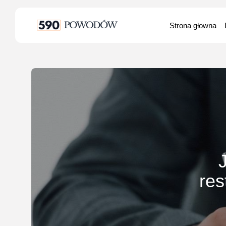
Search
Strona głowna
for:
res