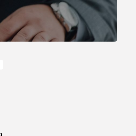
Gastronomia
Obiady w łódzkim
biurowcu: co wybrać,...
OPUBLIKOWAŁ:
REDAKCJA
27 LIPCA, 2026
POPULARNE KATEGORIE
Dom i Ogród
212 Artykułów
Budownictwo/Nieruchomości
83 Artykułów
Ciekawostki
35 Artykułów
Edukacja i Nauka
27 Artykułów
Zoologia/Rolnictwo/Leśnictwo
24 Artykułów
a