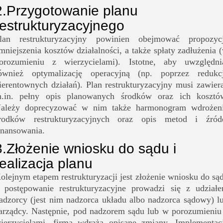
2.
Przygotowanie planu
restrukturyzacyjnego
lan restrukturyzacyjny powinien obejmować propozyc
mniejszenia kosztów działalności, a także spłaty zadłużenia 
orozumieniu z wierzycielami). Istotne, aby uwzględni
ównież optymalizację operacyjną (np. poprzez redukc
ierentownych działań). Plan restrukturyzacyjny musi zawier
.in. pełny opis planowanych środków oraz ich kosztó
ależy doprecyzować w nim także harmonogram wdrożen
rodków restrukturyzacyjnych oraz opis metod i źród
inansowania.
3.
Złożenie wniosku do sądu i
realizacja planu
olejnym etapem restrukturyzacji jest złożenie wniosku do są
 postępowanie restrukturyzacyjne prowadzi się z udział
adzorcy (jest nim nadzorca układu albo nadzorca sądowy) l
arządcy. Następnie, pod nadzorem sądu lub w porozumieniu
ierzycielami, firma wdraża opisane zmiany. Implementac