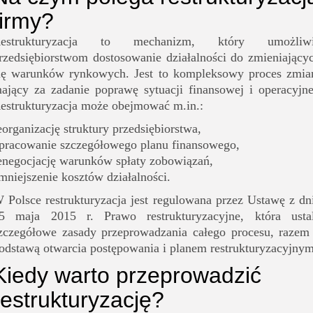
firmy?
estrukturyzacja to mechanizm, który umożliw
rzedsiębiorstwom dostosowanie działalności do zmieniający
ię warunków rynkowych. Jest to kompleksowy proces zmia
ający za zadanie poprawę sytuacji finansowej i operacyjne
estrukturyzacja może obejmować m.in.:
eorganizację struktury przedsiębiorstwa,
pracowanie szczegółowego planu finansowego,
enegocjację warunków spłaty zobowiązań,
mniejszenie kosztów działalności.
 Polsce restrukturyzacja jest regulowana przez Ustawę z dn
5 maja 2015 r. Prawo restrukturyzacyjne, która usta
zczegółowe zasady przeprowadzania całego procesu, razem
odstawą otwarcia postępowania i planem restrukturyzacyjnym
Kiedy warto przeprowadzić
restrukturyzację?