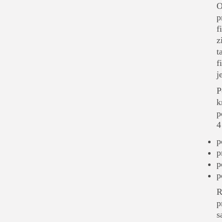
O
p
f
z
t
f
j
P
k
p
4
p
p
p
p
R
p
s