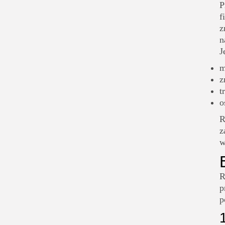
P
f
z
n
J
m
z
t
o
R
z
w
R
p
p