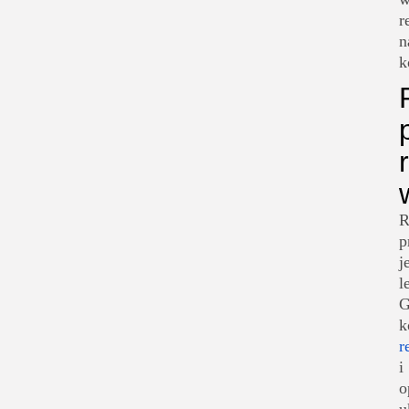
r
n
k
R
p
j
l
G
k
r
i
o