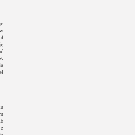
je
(w
ał
ję
ać
w.
ia
eł
du
em
ub
 z
ja