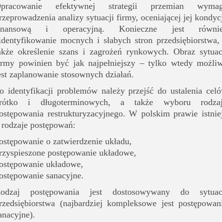
pracowanie efektywnej strategii przemian wyma
rzeprowadzenia analizy sytuacji firmy, oceniającej jej kondyc
inansową i operacyjną. Konieczne jest równi
identyfikowanie mocnych i słabych stron przedsiębiorstwa,
akże określenie szans i zagrożeń rynkowych. Obraz sytuac
irmy powinien być jak najpełniejszy – tylko wtedy możli
est zaplanowanie stosownych działań.
o identyfikacji problemów należy przejść do ustalenia cel
rótko i długoterminowych, a także wyboru rodza
ostępowania restrukturyzacyjnego. W polskim prawie istnie
 rodzaje postępowań:
ostępowanie o zatwierdzenie układu,
rzyspieszone postępowanie układowe,
ostępowanie układowe,
ostępowanie sanacyjne.
odzaj postępowania jest dostosowywany do sytuac
rzedsiębiorstwa (najbardziej kompleksowe jest postępowan
anacyjne).