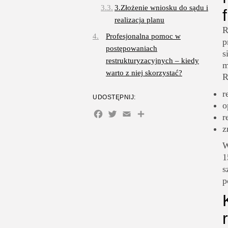
3.Złożenie wniosku do sądu i
realizacja planu
R
Profesjonalna pomoc w
p
postępowaniach
s
restrukturyzacyjnych – kiedy
m
warto z niej skorzystać?
R
r
UDOSTĘPNIJ:
o
Facebook
Twitter
Email
Share
r
z
W
1
s
p