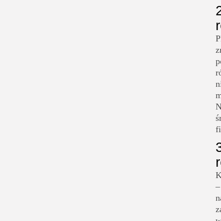
P
z
p
r
n
m
N
ś
f
K
–
n
z
w