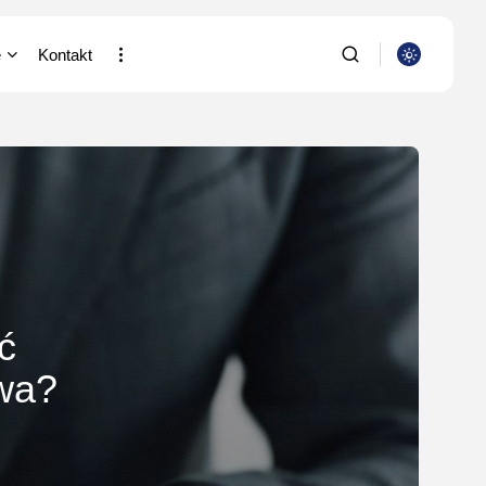
e
Kontakt
a i Nauka
SZUKAJ
putery
ia/Wideofilmowanie
NAJNOWSZE
stki
Dom i Ogród
acja
Jak urządzić nowoczesną
strefę BBQ w...
/Rolnictwo/Leśnictwo
ć
OPUBLIKOWAŁ:
REDAKCJA
4 SIERPNIA, 2026
twa?
Ciekawostki
Lattafa Asad – gdzie
kupić?
OPUBLIKOWAŁ:
REDAKCJA
3 SIERPNIA, 2026