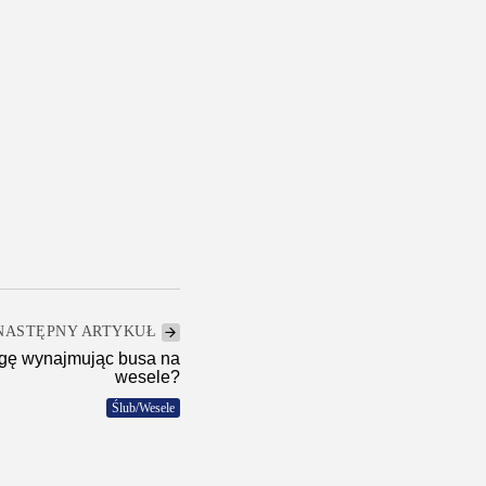
NASTĘPNY ARTYKUŁ
gę wynajmując busa na
wesele?
Ślub/Wesele