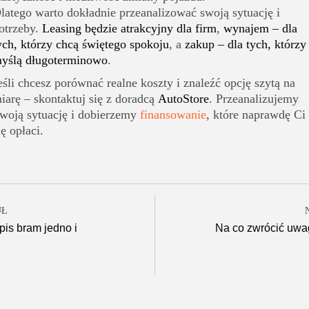
latego warto dokładnie przeanalizować swoją sytuację i
otrzeby.
Leasing będzie atrakcyjny dla firm
,
wynajem – dla
ych, którzy chcą świętego spokoju
, a
zakup – dla tych, którzy
yślą długoterminowo
.
eśli chcesz porównać realne koszty i znaleźć opcję szytą na
iarę – skontaktuj się z doradcą
AutoStore
. Przeanalizujemy
woją sytuację i dobierzemy
finansowanie
, które naprawdę Ci
ię opłaci.
UŁ
is bram jedno i
Na co zwrócić uwa