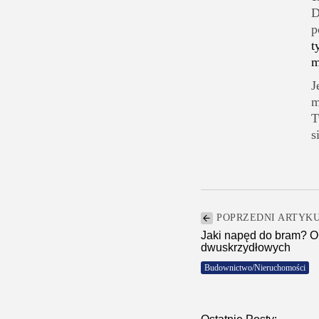
D
p
t
m
J
m
T
s
POPRZEDNI ARTYK
Jaki napęd do bram? Op
dwuskrzydłowych
Budownictwo/Nieruchomości