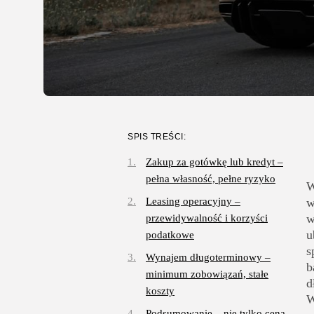
SPIS TREŚCI:
Zakup za gotówkę lub kredyt –
pełna własność, pełne ryzyko
W
Leasing operacyjny –
w
w
przewidywalność i korzyści
u
podatkowe
s
Wynajem długoterminowy –
b
minimum zobowiązań, stałe
d
koszty
W
Podsumowanie – nie tylko cena,