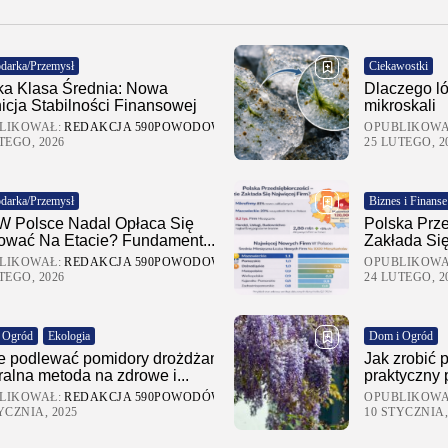
darka/Przemysł
Ciekawostki
ka Klasa Średnia: Nowa
Dlaczego ló
nicja Stabilności Finansowej
mikroskali
LIKOWAŁ:
REDAKCJA 590POWODOW
OPUBLIKOWA
TEGO, 2026
25 LUTEGO, 2
darka/Przemysł
Biznes i Finanse
W Polsce Nadal Opłaca Się
Polska Prze
ować Na Etacie? Fundament...
Zakłada Się
LIKOWAŁ:
REDAKCJA 590POWODOW
OPUBLIKOWA
TEGO, 2026
24 LUTEGO, 2
 Ogród
Ekologia
Dom i Ogród
le podlewać pomidory drożdżami?
Jak zrobić p
ralna metoda na zdrowe i...
praktyczny
LIKOWAŁ:
REDAKCJA 590POWODÓW.PL
OPUBLIKOWA
YCZNIA, 2025
10 STYCZNIA,