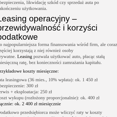
bezpieczenia, likwidację szkód czy sprzedaż auta po
akończeniu użytkowania.
Leasing operacyjny –
przewidywalność i korzyści
podatkowe
o najpopularniejsza forma finansowania wśród firm, ale cora
zęściej korzystają z niej również osoby
rywatne.
Leasing
pozwala użytkować auto, płacąc stałą
iesięczną ratę, bez konieczności zamrażania kapitału.
rzykładowe koszty miesięczne:
ata leasingowa (36 mies., 10% wpłata): ok. 1 450 zł
bezpieczenie: 300 zł
erwis + eksploatacja: 250 zł
oszt wykupu (rozłożony proporcjonalnie): ok. 400 zł
ącznie: ok. 2 400 zł miesięcznie
odatkowo przedsiębiorca może wliczyć raty w koszty