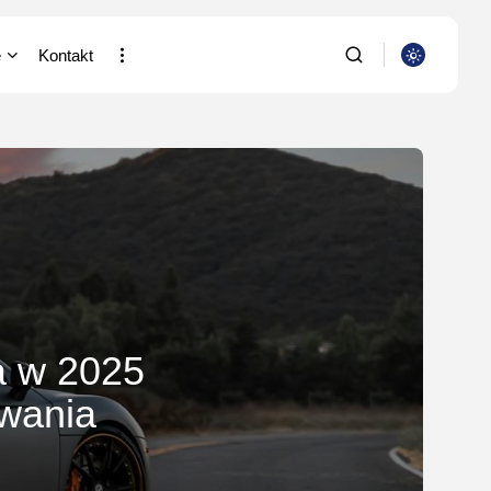
e
Kontakt
a i Nauka
SZUKAJ
putery
ia/Wideofilmowanie
NAJNOWSZE
stki
Dom i Ogród
acja
Jak urządzić nowoczesną
strefę BBQ w...
/Rolnictwo/Leśnictwo
OPUBLIKOWAŁ:
REDAKCJA
ta w 2025
4 SIERPNIA, 2026
owania
Ciekawostki
Lattafa Asad – gdzie
kupić?
OPUBLIKOWAŁ:
REDAKCJA
3 SIERPNIA, 2026