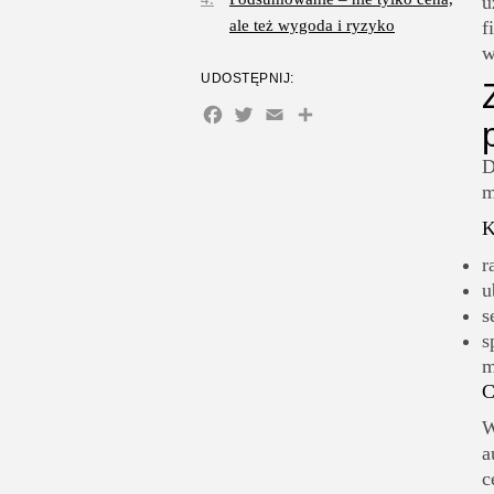
u
ale też wygoda i ryzyko
f
w
UDOSTĘPNIJ:
Facebook
Twitter
Email
Share
D
m
K
r
u
s
s
m
C
W
a
c