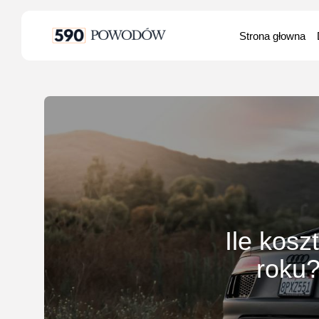
Search
Strona głowna
for:
Ile kosz
roku?