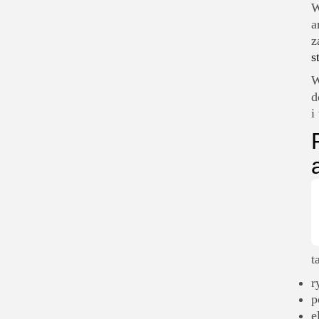
W
a
z
s
W
d
i
t
r
p
e