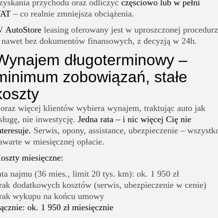
zyskania przychodu oraz odliczyć
częściowo lub w pełni
AT
– co realnie zmniejsza obciążenia.
W
AutoStore
leasing oferowany jest w uproszczonej procedur
 nawet bez dokumentów finansowych, z decyzją w 24h.
Wynajem długoterminowy –
minimum zobowiązań, stałe
koszty
oraz więcej klientów wybiera wynajem, traktując auto jak
sługę, nie inwestycję.
Jedna rata – i nic więcej Cię nie
nteresuje.
Serwis, opony, assistance, ubezpieczenie – wszystk
awarte w miesięcznej opłacie.
oszty miesięczne:
ata najmu (36 mies., limit 20 tys. km): ok. 1 950 zł
rak dodatkowych kosztów (serwis, ubezpieczenie w cenie)
rak wykupu na końcu umowy
ącznie: ok. 1 950 zł miesięcznie