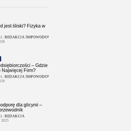
d jest śliski? Fizyka w
Ł:
REDAKCJA 590POWODOW
026
dsiębiorczości – Gdzie
 Najwięcej Firm?
Ł:
REDAKCJA 590POWODOW
026
odporę dla glicynii –
 przewodnik
Ł:
REDAKCJA
 2025