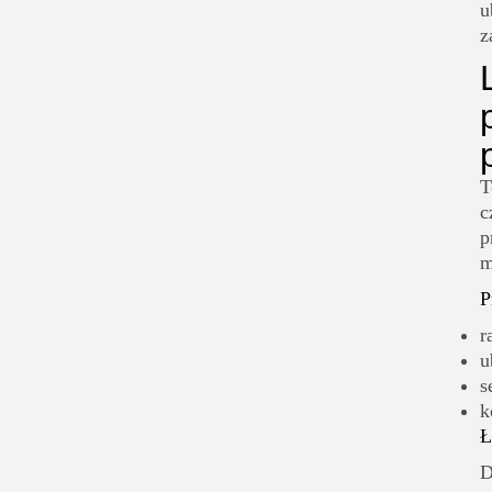
u
z
T
c
p
m
P
r
u
s
k
Ł
D