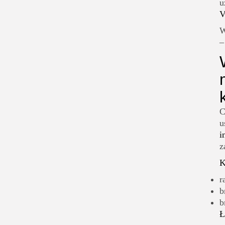
u
V
–
C
u
i
z
K
r
b
b
Ł