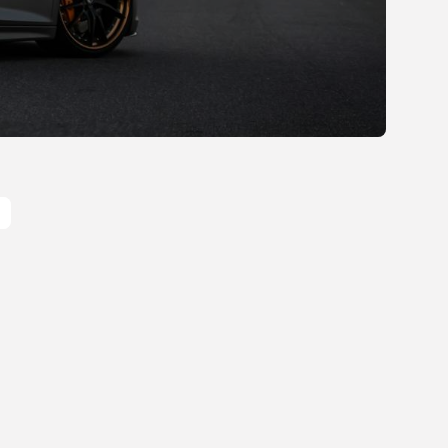
Gastronomia
Obiady w łódzkim
biurowcu: co wybrać,...
OPUBLIKOWAŁ:
REDAKCJA
27 LIPCA, 2026
POPULARNE KATEGORIE
Dom i Ogród
212 Artykułów
Budownictwo/Nieruchomości
83 Artykułów
Ciekawostki
35 Artykułów
Edukacja i Nauka
27 Artykułów
Zoologia/Rolnictwo/Leśnictwo
24 Artykułów