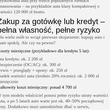
żytkowania auta przy trzech popularnych formach
inansowania – na przykładzie auta klasy kompaktowej o
artości 120 000 zł brutto.
Zakup za gotówkę lub kredyt –
pełna własność, pełne ryzyko
la wielu osób to wciąż pierwsze skojarzenie: kupuję auto i
am spokój. Ale czy na pewno?
oszty miesięczne (przykładowo dla kredytu 5 lat):
ata kredytu: ok. 2 200 zł
bezpieczenie (OC/AC): ok. 300 zł
erwis + przeglądy + opony: ok. 250 zł
padek wartości auta (średnio 20% rocznie): ok. 2 000 zł
iesięcznie
ałkowity koszt miesięczny: ponad 4 700 zł
 tym modelu właściciel ponosi pełne ryzyko utraty wartości
uta, a po 5 latach auto warte jest ok. 40–50% początkowej
eny. Dodatkowo musi samodzielnie dbać o serwis,