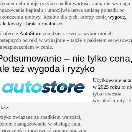
ynajem eliminuje ryzyko spadku wartości auta, nie wymaga
ngażowania kapitału i umożliwia łatwą zmianę pojazdu po
akończeniu umowy. Idealne dla tych, którzy cenią
wygodę,
tałe koszty i brak formalności
.
 ofercie
AutoStore
znajdziesz szeroki wybór modeli
ostępnych od ręki w wynajmie – także z pakietem serwisow
 ubezpieczeniem w cenie.
Podsumowanie – nie tylko cena
ale też wygoda i ryzyko
Użytkowanie auta
w 2025 roku
to ni
tylko kwestia
wysokości raty. T
akże:
yzyko związane ze spadkiem wartości,
oziom zaangażowania w obsługę auta,
lastyczność i możliwość zmiany pojazdu.