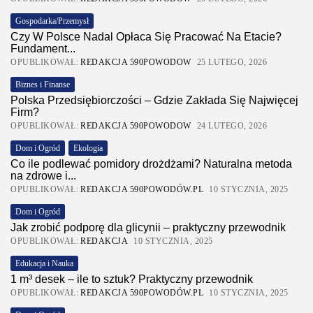
Gospodarka/Przemysł
Czy W Polsce Nadal Opłaca Się Pracować Na Etacie?
Fundament...
OPUBLIKOWAŁ:
REDAKCJA 590POWODOW
25 LUTEGO, 2026
Biznes i Finanse
Polska Przedsiębiorczości – Gdzie Zakłada Się Najwięcej
Firm?
OPUBLIKOWAŁ:
REDAKCJA 590POWODOW
24 LUTEGO, 2026
Dom i Ogród
Ekologia
Co ile podlewać pomidory drożdżami? Naturalna metoda
na zdrowe i...
OPUBLIKOWAŁ:
REDAKCJA 590POWODÓW.PL
10 STYCZNIA, 2025
Dom i Ogród
Jak zrobić podporę dla glicynii – praktyczny przewodnik
OPUBLIKOWAŁ:
REDAKCJA
10 STYCZNIA, 2025
Edukacja i Nauka
1 m³ desek – ile to sztuk? Praktyczny przewodnik
OPUBLIKOWAŁ:
REDAKCJA 590POWODÓW.PL
10 STYCZNIA, 2025