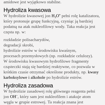
amidowe jest wyjątkowo stabilne.
Hydroliza kwasowa
W hydrolizie kwasowej jon
H₃O⁺
pełni rolę katalizatora,
który protonuje grupę funkcyjną, czyniąc ją bardziej
podatną na atak nukleofilowy wody. Taka reakcja jest
częsta np. w:
rozkładzie polisacharydów,
degradacji skrobi,
hydrolizie estrów w środowisku kwaśnym,
procesach przemysłowych (np. rozkładzie celulozy).
W środowisku kwasowym hydrofilowe fragmenty
cząsteczki stają się bardziej reaktywne, co pozwala w
krótkim czasie otrzymać określone produkty, np.
kwasy
karboksylowe i alkohole
po hydrolizie estrów.
Hydroliza zasadowa
W hydrolizie zasadowej rolę głównego reagenta pełni
jon
OH⁻
, który sam jest nukleofilem i atakuje atom
węgla w grupie estrowej. Ta reakcja znana jest