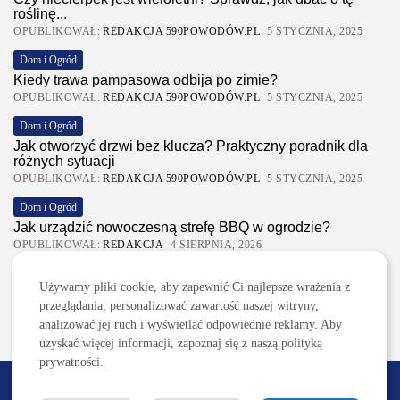
roślinę...
OPUBLIKOWAŁ:
REDAKCJA 590POWODÓW.PL
5 STYCZNIA, 2025
Dom i Ogród
Kiedy trawa pampasowa odbija po zimie?
OPUBLIKOWAŁ:
REDAKCJA 590POWODÓW.PL
5 STYCZNIA, 2025
Dom i Ogród
Jak otworzyć drzwi bez klucza? Praktyczny poradnik dla
różnych sytuacji
OPUBLIKOWAŁ:
REDAKCJA 590POWODÓW.PL
5 STYCZNIA, 2025
Dom i Ogród
Jak urządzić nowoczesną strefę BBQ w ogrodzie?
OPUBLIKOWAŁ:
REDAKCJA
4 SIERPNIA, 2026
Ciekawostki
Używamy pliki cookie, aby zapewnić Ci najlepsze wrażenia z
Lattafa Asad – gdzie kupić?
przeglądania, personalizować zawartość naszej witryny,
OPUBLIKOWAŁ:
REDAKCJA
3 SIERPNIA, 2026
analizować jej ruch i wyświetlać odpowiednie reklamy. Aby
uzyskać więcej informacji, zapoznaj się z naszą polityką
prywatności.
2026 590powodow.pl