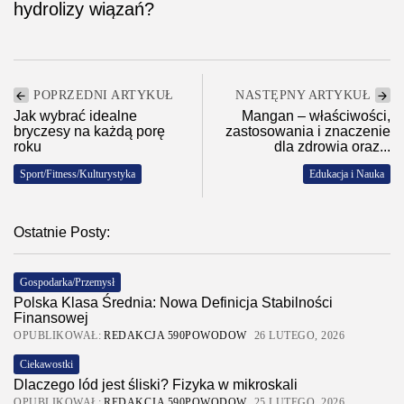
hydrolizy wiązań?
POPRZEDNI ARTYKUŁ
NASTĘPNY ARTYKUŁ
Jak wybrać idealne
Mangan – właściwości,
bryczesy na każdą porę
zastosowania i znaczenie
roku
dla zdrowia oraz...
Sport/Fitness/Kulturystyka
Edukacja i Nauka
Ostatnie Posty:
Gospodarka/Przemysł
Polska Klasa Średnia: Nowa Definicja Stabilności
Finansowej
OPUBLIKOWAŁ:
REDAKCJA 590POWODOW
26 LUTEGO, 2026
Ciekawostki
Dlaczego lód jest śliski? Fizyka w mikroskali
OPUBLIKOWAŁ:
REDAKCJA 590POWODOW
25 LUTEGO, 2026