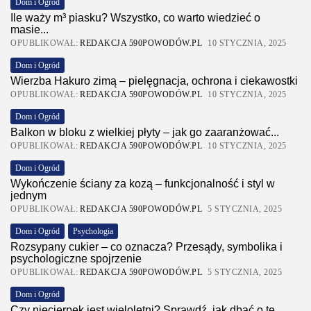
Dom i Ogród
Ile waży m³ piasku? Wszystko, co warto wiedzieć o
masie...
OPUBLIKOWAŁ:
REDAKCJA 590POWODÓW.PL
10 STYCZNIA, 2025
Dom i Ogród
Wierzba Hakuro zimą – pielęgnacja, ochrona i ciekawostki
OPUBLIKOWAŁ:
REDAKCJA 590POWODÓW.PL
10 STYCZNIA, 2025
Dom i Ogród
Balkon w bloku z wielkiej płyty – jak go zaaranżować...
OPUBLIKOWAŁ:
REDAKCJA 590POWODÓW.PL
10 STYCZNIA, 2025
Dom i Ogród
Wykończenie ściany za kozą – funkcjonalność i styl w
jednym
OPUBLIKOWAŁ:
REDAKCJA 590POWODÓW.PL
5 STYCZNIA, 2025
Dom i Ogród
Psychologia
Rozsypany cukier – co oznacza? Przesądy, symbolika i
psychologiczne spojrzenie
OPUBLIKOWAŁ:
REDAKCJA 590POWODÓW.PL
5 STYCZNIA, 2025
Dom i Ogród
Czy niecierpek jest wieloletni? Sprawdź, jak dbać o tę