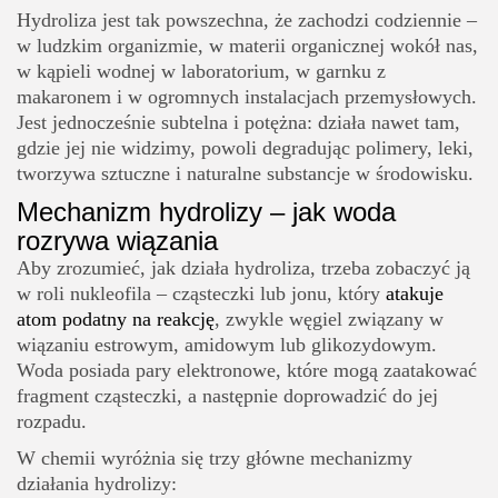
Hydroliza jest tak powszechna, że zachodzi codziennie –
Czym różni się hydroliza soli od „klasycznej”
w ludzkim organizmie, w materii organicznej wokół nas,
hydrolizy wiązań?
w kąpieli wodnej w laboratorium, w garnku z
makaronem i w ogromnych instalacjach przemysłowych.
Jest jednocześnie subtelna i potężna: działa nawet tam,
gdzie jej nie widzimy, powoli degradując polimery, leki,
tworzywa sztuczne i naturalne substancje w środowisku.
Mechanizm hydrolizy – jak woda
rozrywa wiązania
Aby zrozumieć, jak działa hydroliza, trzeba zobaczyć ją
w roli nukleofila – cząsteczki lub jonu, który
atakuje
atom podatny na reakcję
, zwykle węgiel związany w
wiązaniu estrowym, amidowym lub glikozydowym.
Woda posiada pary elektronowe, które mogą zaatakować
fragment cząsteczki, a następnie doprowadzić do jej
rozpadu.
W chemii wyróżnia się trzy główne mechanizmy
działania hydrolizy: