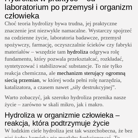
laboratorium po przemysł i organizm
człowieka
Choć teoria hydrolizy bywa trudna, jej praktyczne
znaczenie jest niezwykle namacalne. Wystarczy spojrzeć
na codzienne życie, laboratoria badawcze, przemysł
spożywczy, farmację, oczyszczalnie ścieków czy fabryki
materiałów – wszędzie tam
hydroliza
odgrywa rolę
fundamentu, który pozwala przekształcać, rozkładać,
syntetyzować i stabilizować substancje. To nie tylko
reakcja chemiczna, ale
mechanizm sterujący ogromną
siecią przemian
, w której woda pełni rolę narzędzia,
katalizatora, a czasem nawet „siły destrukcyjnej”.
Warto zobaczyć, jak szeroko hydroliza przenika nasze
życie – zarówno w skali mikro, jak i makro.
Hydroliza w organizmie człowieka –
reakcja, która podtrzymuje życie
W ludzkim ciele hydroliza jest tak wszechobecna, że bez
niej żadna komórka nie mogłaby funkcjonować. To