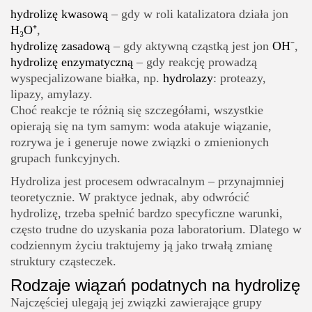
hydrolizę kwasową
– gdy w roli katalizatora działa jon
H₃O⁺
,
hydrolizę zasadową
– gdy aktywną cząstką jest jon
OH⁻
,
hydrolizę enzymatyczną
– gdy reakcję prowadzą
wyspecjalizowane białka, np.
hydrolazy
: proteazy,
lipazy, amylazy.
Choć reakcje te różnią się szczegółami, wszystkie
opierają się na tym samym: woda atakuje wiązanie,
rozrywa je i generuje nowe związki o zmienionych
grupach funkcyjnych.
Hydroliza jest procesem odwracalnym – przynajmniej
teoretycznie. W praktyce jednak, aby odwrócić
hydrolizę, trzeba spełnić bardzo specyficzne warunki,
często trudne do uzyskania poza laboratorium. Dlatego w
codziennym życiu traktujemy ją jako trwałą zmianę
struktury cząsteczek.
Rodzaje wiązań podatnych na hydrolizę
Najczęściej ulegają jej związki zawierające grupy