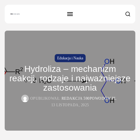
Edukacja i Nauka
Hydroliza – mechanizm
reakcji, rodzaje i najważniejsze
zastosowania
OPUBLIKOWAŁ:
REDAKCJA 590POWODÓW.PL
SZUKAJ
13 LISTOPADA, 2025
NAJNOWSZE
Dom i Ogród
Jak urządzić nowoczesną strefę BBQ
w...