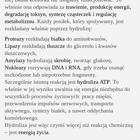
właśnie ona odpowiada za
trawienie, produkcję energii,
degradację toksyn, syntezę cząsteczek i regulację
metabolizmu
. Każdy posiłek, który spożywamy, jest
rozkładany właśnie poprzez hydrolizę:
Proteazy
rozkładają
białka
do aminokwasów,
Lipazy
rozkładają
tłuszcze
do glicerolu i kwasów
tłuszczowych,
Amylazy
hydrolizują
skrobię
, tworząc glukozę,
Nukleazy
rozrywają
DNA i RNA
, gdy trzeba usunąć
uszkodzone lub niepotrzebne fragmenty.
Szczególnie istotną reakcją jest
hydroliza ATP
. To
właśnie w jej wyniku uwalnia się energia niezbędna do
wszystkich procesów życiowych: pracy mięśni,
przewodzenia impulsów nerwowych, transportu
aktywnego, syntezy białek, a nawet oddychania
komórkowego.
Hydroliza jest więc czymś więcej niż reakcją chemiczną
– jest
energią życia
.