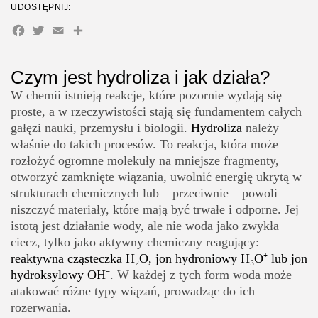
UDOSTĘPNIJ:
Hydroliza w przemyśle chemicznym – od mydła po syntezę
Edukacja i Nauka
Facebook
Twitter
Email
Share
organiczną
27 Artykułów
Hydroliza w ochronie środowiska – biodegradacja i
Zoologia/Rolnictwo/Leśnictwo
oczyszczanie
Czym jest hydroliza i jak działa?
24 Artykułów
W chemii istnieją reakcje, które pozornie wydają się
Hydroliza w farmacji – stabilność leków i projektowanie
proste, a w rzeczywistości stają się fundamentem całych
proleków
gałęzi nauki, przemysłu i biologii.
Hydroliza
należy
Hydroliza w polimerach – degradacja, starzenie i recykling
właśnie do takich procesów. To reakcja, która może
Kontrolowanie hydrolizy – jak kierować procesem
rozłożyć ogromne molekuły na mniejsze fragmenty,
otworzyć zamknięte wiązania, uwolnić energię ukrytą w
Hydroliza jako kluczowy proces cyklu materii
strukturach chemicznych lub – przeciwnie – powoli
FAQ hydroliza
niszczyć materiały, które mają być trwałe i odporne. Jej
istotą jest działanie wody, ale nie woda jako zwykła
Co to jest hydroliza w chemii?
ciecz, tylko jako aktywny chemiczny reagujący:
Jakie są główne rodzaje hydrolizy?
reaktywna cząsteczka H₂O, jon hydroniowy H₃O⁺ lub jon
hydroksylowy OH⁻
. W każdej z tych form woda może
Jakie są przykłady hydrolizy w życiu codziennym i
atakować różne typy wiązań, prowadząc do ich
biologii?
rozerwania.
Od czego zależy szybkość hydrolizy?