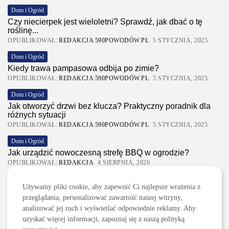
Dom i Ogród
Czy niecierpek jest wieloletni? Sprawdź, jak dbać o tę
roślinę...
OPUBLIKOWAŁ:
REDAKCJA 590POWODÓW.PL
5 STYCZNIA, 2025
Dom i Ogród
Kiedy trawa pampasowa odbija po zimie?
OPUBLIKOWAŁ:
REDAKCJA 590POWODÓW.PL
5 STYCZNIA, 2025
Dom i Ogród
Jak otworzyć drzwi bez klucza? Praktyczny poradnik dla
różnych sytuacji
OPUBLIKOWAŁ:
REDAKCJA 590POWODÓW.PL
5 STYCZNIA, 2025
Dom i Ogród
Jak urządzić nowoczesną strefę BBQ w ogrodzie?
OPUBLIKOWAŁ:
REDAKCJA
4 SIERPNIA, 2026
Ciekawostki
Używamy pliki cookie, aby zapewnić Ci najlepsze wrażenia z
Lattafa Asad – gdzie kupić?
przeglądania, personalizować zawartość naszej witryny,
OPUBLIKOWAŁ:
REDAKCJA
3 SIERPNIA, 2026
analizować jej ruch i wyświetlać odpowiednie reklamy. Aby
uzyskać więcej informacji, zapoznaj się z naszą polityką