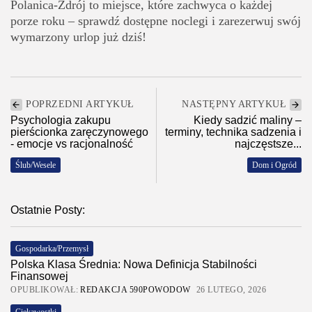
Polanica-Zdrój to miejsce, które zachwyca o każdej
porze roku – sprawdź dostępne noclegi i zarezerwuj swój
wymarzony urlop już dziś!
POPRZEDNI ARTYKUŁ
NASTĘPNY ARTYKUŁ
Psychologia zakupu
Kiedy sadzić maliny –
pierścionka zaręczynowego
terminy, technika sadzenia i
- emocje vs racjonalność
najczęstsze...
Ślub/Wesele
Dom i Ogród
Ostatnie Posty:
Gospodarka/Przemysł
Polska Klasa Średnia: Nowa Definicja Stabilności
Finansowej
OPUBLIKOWAŁ:
REDAKCJA 590POWODOW
26 LUTEGO, 2026