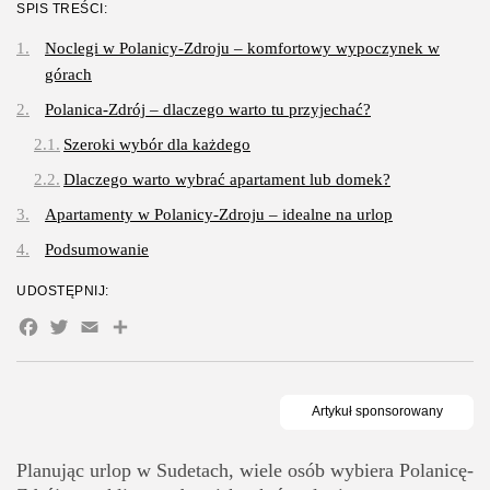
SPIS TREŚCI:
Gastronomia
Obiady w łódzkim biurowcu: co
Noclegi w Polanicy-Zdroju – komfortowy wypoczynek w
wybrać,...
OPUBLIKOWAŁ:
REDAKCJA
27 LIPCA, 2026
górach
Polanica-Zdrój – dlaczego warto tu przyjechać?
POPULARNE KATEGORIE
Szeroki wybór dla każdego
Dom i Ogród
212 Artykułów
Dlaczego warto wybrać apartament lub domek?
Apartamenty w Polanicy-Zdroju – idealne na urlop
Budownictwo/Nieruchomości
83 Artykułów
Podsumowanie
Ciekawostki
UDOSTĘPNIJ:
35 Artykułów
Facebook
Twitter
Email
Share
Edukacja i Nauka
27 Artykułów
Zoologia/Rolnictwo/Leśnictwo
24 Artykułów
Planując urlop w Sudetach, wiele osób wybiera Polanicę-