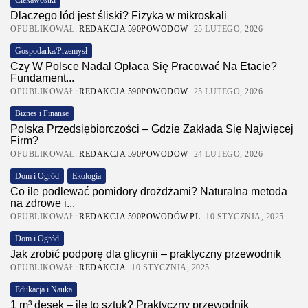
Ciekawostki
Dlaczego lód jest śliski? Fizyka w mikroskali
OPUBLIKOWAŁ:
REDAKCJA 590POWODOW
25 LUTEGO, 2026
Gospodarka/Przemysł
Czy W Polsce Nadal Opłaca Się Pracować Na Etacie?
Fundament...
OPUBLIKOWAŁ:
REDAKCJA 590POWODOW
25 LUTEGO, 2026
Biznes i Finanse
Polska Przedsiębiorczości – Gdzie Zakłada Się Najwięcej
Firm?
OPUBLIKOWAŁ:
REDAKCJA 590POWODOW
24 LUTEGO, 2026
Dom i Ogród
Ekologia
Co ile podlewać pomidory drożdżami? Naturalna metoda
na zdrowe i...
OPUBLIKOWAŁ:
REDAKCJA 590POWODÓW.PL
10 STYCZNIA, 2025
Dom i Ogród
Jak zrobić podporę dla glicynii – praktyczny przewodnik
OPUBLIKOWAŁ:
REDAKCJA
10 STYCZNIA, 2025
Edukacja i Nauka
1 m³ desek – ile to sztuk? Praktyczny przewodnik