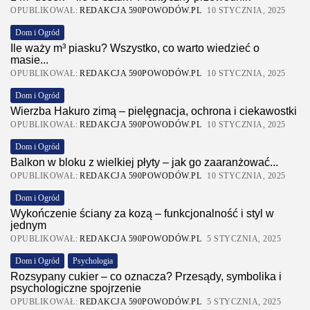
OPUBLIKOWAŁ:
REDAKCJA 590POWODÓW.PL
10 STYCZNIA, 2025
Dom i Ogród
Ile waży m³ piasku? Wszystko, co warto wiedzieć o
masie...
OPUBLIKOWAŁ:
REDAKCJA 590POWODÓW.PL
10 STYCZNIA, 2025
Dom i Ogród
Wierzba Hakuro zimą – pielęgnacja, ochrona i ciekawostki
OPUBLIKOWAŁ:
REDAKCJA 590POWODÓW.PL
10 STYCZNIA, 2025
Dom i Ogród
Balkon w bloku z wielkiej płyty – jak go zaaranżować...
OPUBLIKOWAŁ:
REDAKCJA 590POWODÓW.PL
10 STYCZNIA, 2025
Dom i Ogród
Wykończenie ściany za kozą – funkcjonalność i styl w
jednym
OPUBLIKOWAŁ:
REDAKCJA 590POWODÓW.PL
5 STYCZNIA, 2025
Dom i Ogród
Psychologia
Rozsypany cukier – co oznacza? Przesądy, symbolika i
psychologiczne spojrzenie
OPUBLIKOWAŁ:
REDAKCJA 590POWODÓW.PL
5 STYCZNIA, 2025