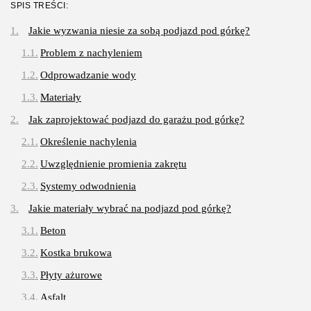
SPIS TREŚCI:
3 SIERPNIA, 2026
Jakie wyzwania niesie za sobą podjazd pod górkę?
Gastronomia
Problem z nachyleniem
Obiady w łódzkim biurowcu: co
wybrać,...
Odprowadzanie wody
OPUBLIKOWAŁ:
REDAKCJA
27 LIPCA, 2026
Materiały
POPULARNE KATEGORIE
Jak zaprojektować podjazd do garażu pod górkę?
Dom i Ogród
Określenie nachylenia
212 Artykułów
Uwzględnienie promienia zakrętu
Budownictwo/Nieruchomości
83 Artykułów
Systemy odwodnienia
Jakie materiały wybrać na podjazd pod górkę?
Ciekawostki
35 Artykułów
Beton
Edukacja i Nauka
Kostka brukowa
27 Artykułów
Płyty ażurowe
Zoologia/Rolnictwo/Leśnictwo
Asfalt
24 Artykułów