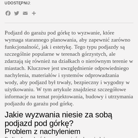
UDOSTĘPNIJ:
Jak zbudować podjazd do garażu pod górkę?
Facebook
Twitter
Email
Share
Przygotowanie podłoża
Układanie nawierzchni
Podjazd do garażu pod górkę to wyzwanie, które
Montaż systemów odwadniających
wymaga starannego planowania, aby zapewnić zarówno
Jak dbać o podjazd pod górkę?
funkcjonalność, jak i estetykę. Tego typu podjazdy są
Regularne czyszczenie
szczególnie popularne w terenach górzystych, ale
zdarzają się również na działkach o nierównym terenie w
Usuwanie śniegu i lodu
miastach. Kluczowe jest uwzględnienie odpowiedniego
Kontrola odwodnienia
nachylenia, materiałów i systemów odprowadzania
wody, aby podjazd był trwały, bezpieczny i wygodny w
Ciekawostki o podjazdach
użytkowaniu. W tym artykule znajdziesz szczegółowe
informacje na temat projektowania, budowy i utrzymania
podjazdu do garażu pod górkę.
Jakie wyzwania niesie za sobą
podjazd pod górkę?
Problem z nachyleniem