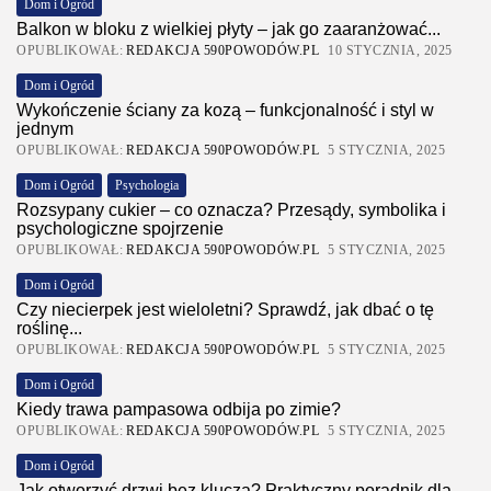
Dom i Ogród
Balkon w bloku z wielkiej płyty – jak go zaaranżować...
OPUBLIKOWAŁ:
REDAKCJA 590POWODÓW.PL
10 STYCZNIA, 2025
Dom i Ogród
Wykończenie ściany za kozą – funkcjonalność i styl w
jednym
OPUBLIKOWAŁ:
REDAKCJA 590POWODÓW.PL
5 STYCZNIA, 2025
Dom i Ogród
Psychologia
Rozsypany cukier – co oznacza? Przesądy, symbolika i
psychologiczne spojrzenie
OPUBLIKOWAŁ:
REDAKCJA 590POWODÓW.PL
5 STYCZNIA, 2025
Dom i Ogród
Czy niecierpek jest wieloletni? Sprawdź, jak dbać o tę
roślinę...
OPUBLIKOWAŁ:
REDAKCJA 590POWODÓW.PL
5 STYCZNIA, 2025
Dom i Ogród
Kiedy trawa pampasowa odbija po zimie?
OPUBLIKOWAŁ:
REDAKCJA 590POWODÓW.PL
5 STYCZNIA, 2025
Dom i Ogród
Jak otworzyć drzwi bez klucza? Praktyczny poradnik dla