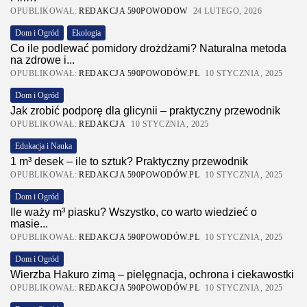
OPUBLIKOWAŁ:
REDAKCJA 590POWODOW
24 LUTEGO, 2026
Dom i Ogród
Ekologia
Co ile podlewać pomidory drożdżami? Naturalna metoda
na zdrowe i...
OPUBLIKOWAŁ:
REDAKCJA 590POWODÓW.PL
10 STYCZNIA, 2025
Dom i Ogród
Jak zrobić podporę dla glicynii – praktyczny przewodnik
OPUBLIKOWAŁ:
REDAKCJA
10 STYCZNIA, 2025
Edukacja i Nauka
1 m³ desek – ile to sztuk? Praktyczny przewodnik
OPUBLIKOWAŁ:
REDAKCJA 590POWODÓW.PL
10 STYCZNIA, 2025
Dom i Ogród
Ile waży m³ piasku? Wszystko, co warto wiedzieć o
masie...
OPUBLIKOWAŁ:
REDAKCJA 590POWODÓW.PL
10 STYCZNIA, 2025
Dom i Ogród
Wierzba Hakuro zimą – pielęgnacja, ochrona i ciekawostki
OPUBLIKOWAŁ:
REDAKCJA 590POWODÓW.PL
10 STYCZNIA, 2025