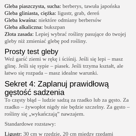
Gleba piaszczysta, sucha:
berberys, tawuła japońska
Gleba gliniasta, ciężka:
ligustr, grab, dereń
Gleba kwaśna:
niektóre odmiany berbersów
Gleba alkaliczna:
bukszpan
Złota zasada:
Lepiej wybrać rośliny pasujące do twojej
gleby niż zmieniać glebę pod rośliny.
Prosty test gleby
Weź garść ziemi w rękę i ściśnij. Jeśli się lepi – masz
glinę. Jeśli się sypie – piasek. Jeśli trzyma kształt, ale
łatwo się rozpada – masz idealne warunki.
Sekret 4: Zaplanuj prawidłową
gęstość sadzenia
To częsty błąd – ludzie sadzą za rzadko lub za gęsto. Za
rzadko – żywopłot nigdy nie będzie szczelny. Za gęsto –
rośliny się „wykańczają” nawzajem.
Standardowe rozstawy:
Ligustr:
30 cm w rzędzie, 20 cm między rzędami