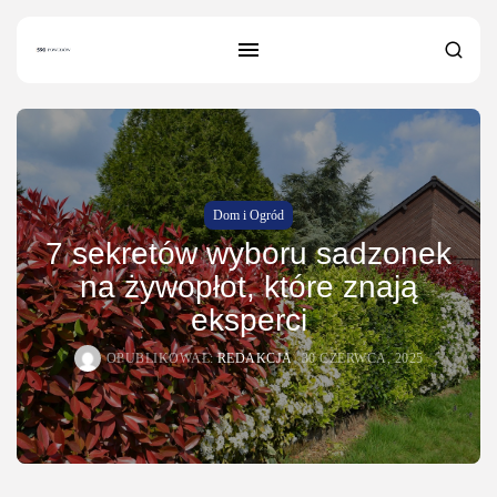
Dom i Ogród
SZUKAJ
7 sekretów wyboru sadzonek
na żywopłot, które znają
NAJNOWSZE
eksperci
Dom i Ogród
Jak urządzić nowoczesną strefę BBQ
OPUBLIKOWAŁ:
REDAKCJA
30 CZERWCA, 2025
w...
OPUBLIKOWAŁ:
REDAKCJA
4 SIERPNIA, 2026
Ciekawostki
Lattafa Asad – gdzie kupić?