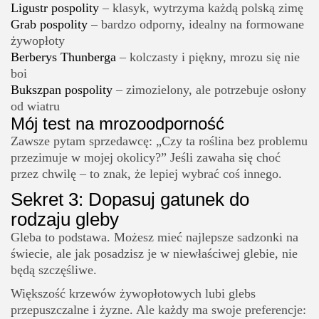
Ligustr pospolity
– klasyk, wytrzyma każdą polską zimę
Grab pospolity
– bardzo odporny, idealny na formowane
żywopłoty
Berberys Thunberga
– kolczasty i piękny, mrozu się nie
boi
Bukszpan pospolity
– zimozielony, ale potrzebuje osłony
od wiatru
Mój test na mrozoodporność
Zawsze pytam sprzedawcę: „Czy ta roślina bez problemu
przezimuje w mojej okolicy?” Jeśli zawaha się choć
przez chwilę – to znak, że lepiej wybrać coś innego.
Sekret 3: Dopasuj gatunek do
rodzaju gleby
Gleba to podstawa. Możesz mieć najlepsze sadzonki na
świecie, ale jak posadzisz je w niewłaściwej glebie, nie
będą szczęśliwe.
Większość krzewów żywopłotowych lubi glebs
przepuszczalne i żyzne. Ale każdy ma swoje preferencje: