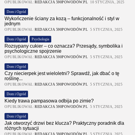
OPUBLIKOWAŁ:
REDAKCJA 590POWODÓW.PL
10 STYCZNIA, 2025
Dom i Ogród
Wykończenie ściany za kozą – funkcjonalność i styl w
jednym
OPUBLIKOWAŁ:
REDAKCJA 590POWODÓW.PL
5 STYCZNIA, 2025
Dom i Ogród
Psychologia
Rozsypany cukier – co oznacza? Przesądy, symbolika i
psychologiczne spojrzenie
OPUBLIKOWAŁ:
REDAKCJA 590POWODÓW.PL
5 STYCZNIA, 2025
Dom i Ogród
Czy niecierpek jest wieloletni? Sprawdź, jak dbać o tę
roślinę...
OPUBLIKOWAŁ:
REDAKCJA 590POWODÓW.PL
5 STYCZNIA, 2025
Dom i Ogród
Kiedy trawa pampasowa odbija po zimie?
OPUBLIKOWAŁ:
REDAKCJA 590POWODÓW.PL
5 STYCZNIA, 2025
Dom i Ogród
Jak otworzyć drzwi bez klucza? Praktyczny poradnik dla
różnych sytuacji
OPUBLIKOWAŁ:
REDAKCJA 590POWODÓW.PL
5 STYCZNIA, 2025