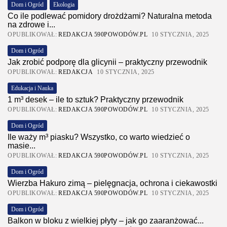
Dom i Ogród
Ekologia
Co ile podlewać pomidory drożdżami? Naturalna metoda
na zdrowe i...
OPUBLIKOWAŁ:
REDAKCJA 590POWODÓW.PL
10 STYCZNIA, 2025
Dom i Ogród
Jak zrobić podporę dla glicynii – praktyczny przewodnik
OPUBLIKOWAŁ:
REDAKCJA
10 STYCZNIA, 2025
Edukacja i Nauka
1 m³ desek – ile to sztuk? Praktyczny przewodnik
OPUBLIKOWAŁ:
REDAKCJA 590POWODÓW.PL
10 STYCZNIA, 2025
Dom i Ogród
Ile waży m³ piasku? Wszystko, co warto wiedzieć o
masie...
OPUBLIKOWAŁ:
REDAKCJA 590POWODÓW.PL
10 STYCZNIA, 2025
Dom i Ogród
Wierzba Hakuro zimą – pielęgnacja, ochrona i ciekawostki
OPUBLIKOWAŁ:
REDAKCJA 590POWODÓW.PL
10 STYCZNIA, 2025
Dom i Ogród
Balkon w bloku z wielkiej płyty – jak go zaaranżować...