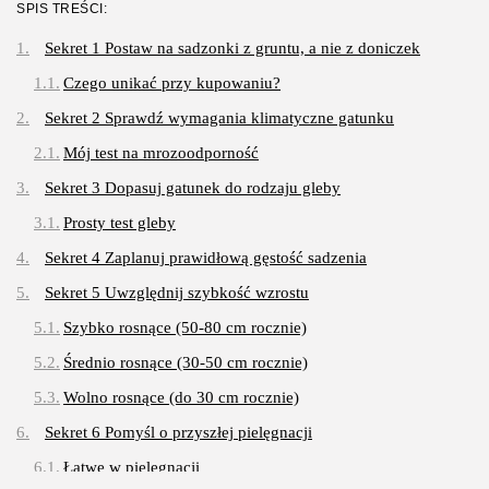
OPUBLIKOWAŁ:
REDAKCJA
SPIS TREŚCI:
3 SIERPNIA, 2026
Sekret 1 Postaw na sadzonki z gruntu, a nie z doniczek
Gastronomia
Czego unikać przy kupowaniu?
Obiady w łódzkim biurowcu: co
wybrać,...
Sekret 2 Sprawdź wymagania klimatyczne gatunku
OPUBLIKOWAŁ:
REDAKCJA
27 LIPCA, 2026
Mój test na mrozoodporność
POPULARNE KATEGORIE
Sekret 3 Dopasuj gatunek do rodzaju gleby
Dom i Ogród
Prosty test gleby
212 Artykułów
Sekret 4 Zaplanuj prawidłową gęstość sadzenia
Budownictwo/Nieruchomości
Sekret 5 Uwzględnij szybkość wzrostu
83 Artykułów
Szybko rosnące (50-80 cm rocznie)
Ciekawostki
35 Artykułów
Średnio rosnące (30-50 cm rocznie)
Wolno rosnące (do 30 cm rocznie)
Edukacja i Nauka
27 Artykułów
Sekret 6 Pomyśl o przyszłej pielęgnacji
Łatwe w pielęgnacji
Zoologia/Rolnictwo/Leśnictwo
24 Artykułów