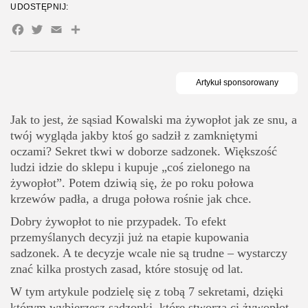
UDOSTĘPNIJ:
Wymagające regularnego cięcia
Facebook
Twitter
Email
Share
Sekret 7 Sprawdź odporność na choroby i szkodniki
Najbardziej odporne
Wymagające uwagi
Jak to jest, że sąsiad Kowalski ma żywopłot jak ze snu, a
Najczęstsze błędy przy wyborze sadzonek
twój wygląda jakby ktoś go sadził z zamkniętymi
Kierowanie się tylko ceną
oczami? Sekret tkwi w doborze sadzonek. Większość
Kupowanie bez planu
ludzi idzie do sklepu i kupuje „coś zielonego na
żywopłot”. Potem dziwią się, że po roku połowa
Ignorowanie warunków w ogrodzie
krzewów padła, a druga połowa rośnie jak chce.
Podsumowanie - twój plan działania
Dobry żywopłot to nie przypadek. To efekt
przemyślanych decyzji już na etapie kupowania
sadzonek. A te decyzje wcale nie są trudne – wystarczy
znać kilka prostych zasad, które stosuję od lat.
W tym artykule podzielę się z tobą 7 sekretami, dzięki
którym wybierzesz sadzonki, które stworzą ci żywopłot