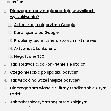
Ciekawostki
SPIS TREŚCI:
Lattafa Asad – gdzie kupić?
OPUBLIKOWAŁ:
REDAKCJA
3 SIERPNIA, 2026
Dlaczego strony nagle spadają w wynikach
wyszukiwania?
Aktualizacja algorytmu Google
Gastronomia
Obiady w łódzkim biurowcu: co
Kara ręczna od Google
wybrać,...
OPUBLIKOWAŁ:
REDAKCJA
27 LIPCA, 2026
Problemy techniczne, o których nikt nie wie
Aktywność konkurencji
POPULARNE KATEGORIE
Negatywne SEO
Dom i Ogród
212 Artykułów
Jak sprawdzić, co konkretnie się stało?
Budownictwo/Nieruchomości
Czego nie robić po spadku pozycji?
83 Artykułów
Jak wrócić na wcześniejsze pozycje?
Ciekawostki
Dlaczego sam właściciel firmy rzadko sobie z tym
35 Artykułów
radzi?
Edukacja i Nauka
Jak zabezpieczyć stronę przed kolejnymi
27 Artykułów
spadkami?