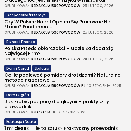
Dlaczego lód jest śliski? Fizyka w mikroskali
OPUBLIKOWAŁ:
REDAKCJA 590POWODOW
25 LUTEGO, 2026
Gospodarka/Przemysł
Czy W Polsce Nadal Opłaca Się Pracować Na
Etacie? Fundament...
OPUBLIKOWAŁ:
REDAKCJA 590POWODOW
25 LUTEGO, 2026
Biznes i Finanse
Polska Przedsiębiorczości – Gdzie Zakłada Się
Najwięcej Firm?
OPUBLIKOWAŁ:
REDAKCJA 590POWODOW
24 LUTEGO, 2026
Dom i Ogród
Ekologia
Co ile podlewać pomidory drożdżami? Naturalna
metoda na zdrowe i...
OPUBLIKOWAŁ:
REDAKCJA 590POWODÓW.PL
10 STYCZNIA, 2025
Dom i Ogród
Jak zrobić podporę dla glicynii – praktyczny
przewodnik
OPUBLIKOWAŁ:
REDAKCJA
10 STYCZNIA, 2025
Edukacja i Nauka
1 m³ desek – ile to sztuk? Praktyczny przewodnik