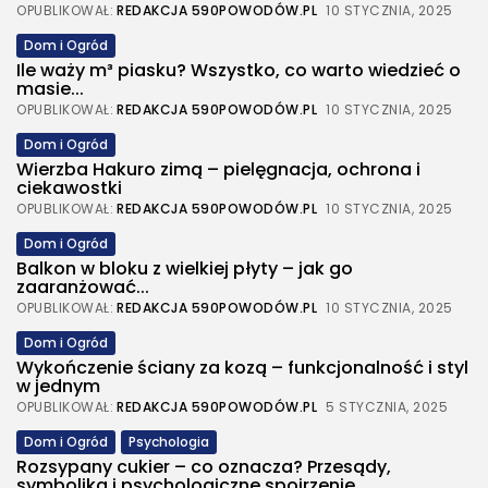
OPUBLIKOWAŁ:
REDAKCJA 590POWODÓW.PL
10 STYCZNIA, 2025
Dom i Ogród
Ile waży m³ piasku? Wszystko, co warto wiedzieć o
masie...
OPUBLIKOWAŁ:
REDAKCJA 590POWODÓW.PL
10 STYCZNIA, 2025
Dom i Ogród
Wierzba Hakuro zimą – pielęgnacja, ochrona i
ciekawostki
OPUBLIKOWAŁ:
REDAKCJA 590POWODÓW.PL
10 STYCZNIA, 2025
Dom i Ogród
Balkon w bloku z wielkiej płyty – jak go
zaaranżować...
OPUBLIKOWAŁ:
REDAKCJA 590POWODÓW.PL
10 STYCZNIA, 2025
Dom i Ogród
Wykończenie ściany za kozą – funkcjonalność i styl
w jednym
OPUBLIKOWAŁ:
REDAKCJA 590POWODÓW.PL
5 STYCZNIA, 2025
Dom i Ogród
Psychologia
Rozsypany cukier – co oznacza? Przesądy,
symbolika i psychologiczne spojrzenie