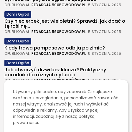
OPUBLIKOWAŁ:
REDAKCJA 590POWODÓW.PL
5 STYCZNIA, 2025
Dom i Ogród
Czy niecierpek jest wieloletni? Sprawdź, jak dbać o
tę roślinę...
OPUBLIKOWAŁ:
REDAKCJA 590POWODÓW.PL
5 STYCZNIA, 2025
Dom i Ogród
Kiedy trawa pampasowa odbija po zimie?
OPUBLIKOWAŁ:
REDAKCJA 590POWODÓW.PL
5 STYCZNIA, 2025
Dom i Ogród
Jak otworzyć drzwi bez klucza? Praktyczny
poradnik dla różnych sytuacji
OPUBLIKOWAŁ:
REDAKCJA 590POWODÓW.PL
5 STYCZNIA, 2025
Dom i Ogród
Używamy pliki cookie, aby zapewnić Ci najlepsze
Jak urządzić nowoczesną strefę BBQ w ogrodzie?
wrażenia z przeglądania, personalizować zawartość
OPUBLIKOWAŁ:
REDAKCJA
4 SIERPNIA, 2026
naszej witryny, analizować jej ruch i wyświetlać
odpowiednie reklamy. Aby uzyskać więcej
Ciekawostki
informacji, zapoznaj się z naszą polityką
Lattafa Asad – gdzie kupić?
prywatności.
OPUBLIKOWAŁ:
REDAKCJA
3 SIERPNIA, 2026