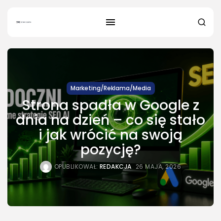
Marketing/Reklama/Media
Strona spadła w Google z
dnia na dzień – co się stało
SZUKAJ
i jak wrócić na swoją
pozycję?
NAJNOWSZE
OPUBLIKOWAŁ:
REDAKCJA
26 MAJA, 2026
Dom i Ogród
Jak urządzić nowoczesną strefę
BBQ w...
OPUBLIKOWAŁ:
REDAKCJA
4 SIERPNIA, 2026