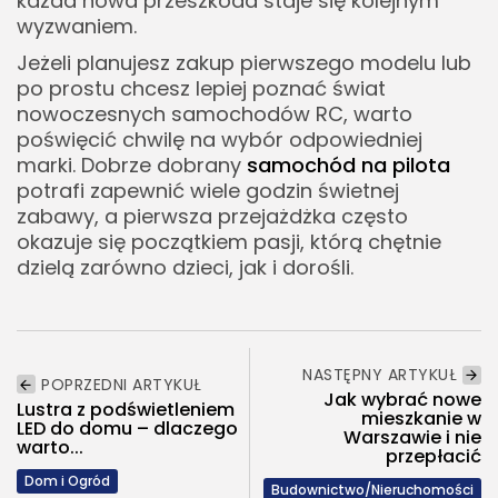
każda nowa przeszkoda staje się kolejnym
wyzwaniem.
Jeżeli planujesz zakup pierwszego modelu lub
po prostu chcesz lepiej poznać świat
nowoczesnych samochodów RC, warto
poświęcić chwilę na wybór odpowiedniej
marki. Dobrze dobrany
samochód na pilota
potrafi zapewnić wiele godzin świetnej
zabawy, a pierwsza przejażdżka często
okazuje się początkiem pasji, którą chętnie
dzielą zarówno dzieci, jak i dorośli.
NASTĘPNY ARTYKUŁ
POPRZEDNI ARTYKUŁ
Jak wybrać nowe
Lustra z podświetleniem
mieszkanie w
LED do domu – dlaczego
Warszawie i nie
warto...
przepłacić
Dom i Ogród
Budownictwo/Nieruchomości