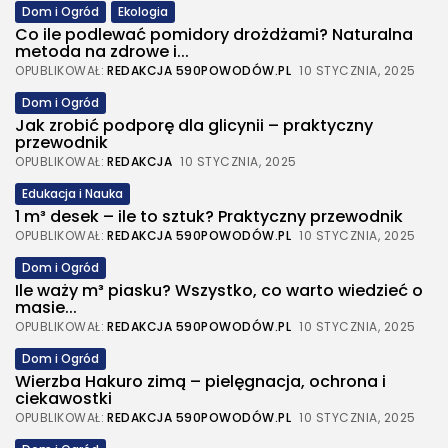
Dom i Ogród
Ekologia
Co ile podlewać pomidory drożdżami? Naturalna
metoda na zdrowe i...
OPUBLIKOWAŁ:
REDAKCJA 590POWODÓW.PL
10 STYCZNIA, 2025
Dom i Ogród
Jak zrobić podporę dla glicynii – praktyczny
przewodnik
OPUBLIKOWAŁ:
REDAKCJA
10 STYCZNIA, 2025
Edukacja i Nauka
1 m³ desek – ile to sztuk? Praktyczny przewodnik
OPUBLIKOWAŁ:
REDAKCJA 590POWODÓW.PL
10 STYCZNIA, 2025
Dom i Ogród
Ile waży m³ piasku? Wszystko, co warto wiedzieć o
masie...
OPUBLIKOWAŁ:
REDAKCJA 590POWODÓW.PL
10 STYCZNIA, 2025
Dom i Ogród
Wierzba Hakuro zimą – pielęgnacja, ochrona i
ciekawostki
OPUBLIKOWAŁ:
REDAKCJA 590POWODÓW.PL
10 STYCZNIA, 2025