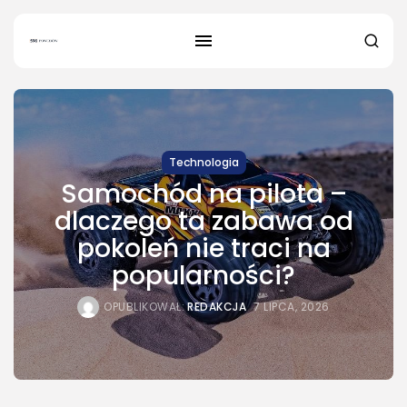
Technologia
Samochód na pilota –
dlaczego ta zabawa od
SZUKAJ
pokoleń nie traci na
popularności?
NAJNOWSZE
Dom i Ogród
OPUBLIKOWAŁ:
REDAKCJA
7 LIPCA, 2026
Jak urządzić nowoczesną strefę
BBQ w...
OPUBLIKOWAŁ:
REDAKCJA
4 SIERPNIA, 2026
Ciekawostki