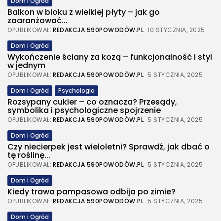
Dom i Ogród
Balkon w bloku z wielkiej płyty – jak go
zaaranżować...
OPUBLIKOWAŁ:
REDAKCJA 590POWODÓW.PL
10 STYCZNIA, 2025
Dom i Ogród
Wykończenie ściany za kozą – funkcjonalność i styl
w jednym
OPUBLIKOWAŁ:
REDAKCJA 590POWODÓW.PL
5 STYCZNIA, 2025
Dom i Ogród
Psychologia
Rozsypany cukier – co oznacza? Przesądy,
symbolika i psychologiczne spojrzenie
OPUBLIKOWAŁ:
REDAKCJA 590POWODÓW.PL
5 STYCZNIA, 2025
Dom i Ogród
Czy niecierpek jest wieloletni? Sprawdź, jak dbać o
tę roślinę...
OPUBLIKOWAŁ:
REDAKCJA 590POWODÓW.PL
5 STYCZNIA, 2025
Dom i Ogród
Kiedy trawa pampasowa odbija po zimie?
OPUBLIKOWAŁ:
REDAKCJA 590POWODÓW.PL
5 STYCZNIA, 2025
Dom i Ogród