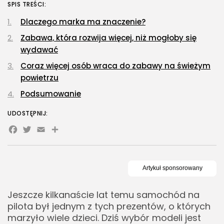
SPIS TREŚCI:
Lattafa Asad – gdzie kupić?
OPUBLIKOWAŁ:
REDAKCJA
3 SIERPNIA, 2026
Dlaczego marka ma znaczenie?
Zabawa, która rozwija więcej, niż mogłoby się
Gastronomia
wydawać
Obiady w łódzkim biurowcu: co
wybrać,...
Coraz więcej osób wraca do zabawy na świeżym
OPUBLIKOWAŁ:
REDAKCJA
27 LIPCA, 2026
powietrzu
Podsumowanie
POPULARNE KATEGORIE
Dom i Ogród
UDOSTĘPNIJ:
212 Artykułów
Facebook
Twitter
Email
Share
Budownictwo/Nieruchomości
83 Artykułów
Ciekawostki
35 Artykułów
Jeszcze kilkanaście lat temu samochód na
Edukacja i Nauka
pilota był jednym z tych prezentów, o których
27 Artykułów
marzyło wiele dzieci. Dziś wybór modeli jest