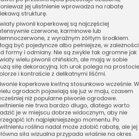
onieważ jej ulistnienie wprowadza na rabatę
iekawą strukturę.
wiaty piwonii koperkowej są najczęściej
ntensywnie czerwone, karminowe lub
iemnoczerwone, z wyraźnym żółtym środkiem.
ogą być pojedyncze albo pełniejsze, w zależności
d formy i odmiany. Nie są zwykle tak ogromne jak
wiaty wielu piwonii chińskich, ale mają w sobie
użą siłę dekoracyjną. Ich urok polega na prostocie
olorze i kontraście z delikatnymi liśćmi.
iwonie koperkowe kwitną stosunkowo wcześnie. 
ielu ogrodach pojawiają się już w maju, czasem
cześniej niż popularne piwonie ogrodowe.
witnienie nie trwa bardzo długo, dlatego warto
adzić je w miejscu dobrze widocznym, aby nie
rzegapić ich najpiękniejszego momentu. Po
witnieniu roślina nadal może zdobić rabatę, ale jej
łówna siła wizualna przypada właśnie na okres