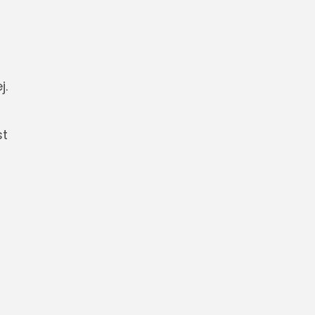
j.
st