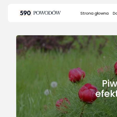
Search
Strona głowna
D
for:
Bu
Do
Ro
Śl
Piw
efek