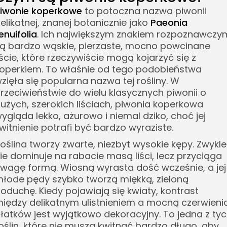
iwonie koperkowe
to potoczna nazwa piwonii
elikatnej, znanej botanicznie jako
Paeonia
enuifolia
. Ich największym znakiem rozpoznawczy
ą bardzo wąskie, pierzaste, mocno powcinane
iście, które rzeczywiście mogą kojarzyć się z
operkiem. To właśnie od tego podobieństwa
zięła się popularna nazwa tej rośliny. W
rzeciwieństwie do wielu klasycznych piwonii o
użych, szerokich liściach, piwonia koperkowa
ygląda lekko, ażurowo i niemal dziko, choć jej
witnienie potrafi być bardzo wyraziste.
oślina tworzy zwarte, niezbyt wysokie kępy. Zwykle
ie dominuje na rabacie masą liści, lecz przyciąga
wagę formą. Wiosną wyrasta dość wcześnie, a jej
łode pędy szybko tworzą miękką, zieloną
oduchę. Kiedy pojawiają się kwiaty, kontrast
iędzy delikatnym ulistnieniem a mocną czerwieni
łatków jest wyjątkowo dekoracyjny. To jedna z ty
oślin, które nie muszą kwitnąć bardzo długo, aby