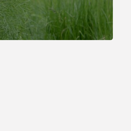
3 SIERPNIA, 2026
Gastronomia
Obiady w łódzkim
biurowcu: co wybrać,...
OPUBLIKOWAŁ:
REDAKCJA
27 LIPCA, 2026
POPULARNE KATEGORIE
Dom i Ogród
212 Artykułów
Budownictwo/Nieruchomości
83 Artykułów
Ciekawostki
35 Artykułów
Edukacja i Nauka
27 Artykułów
Zoologia/Rolnictwo/Leśnictwo
24 Artykułów