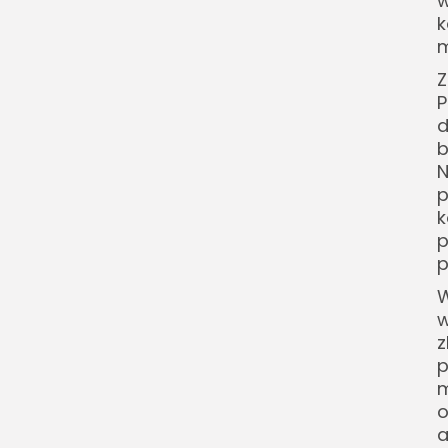
w
k
m
Z
P
d
b
N
p
k
p
p
W
w
z
p
m
o
a