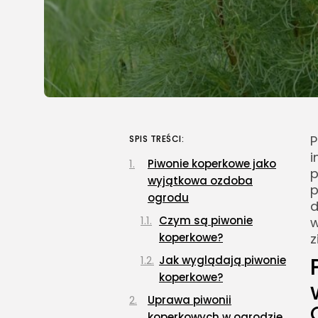
P
SPIS TREŚCI:
i
Piwonie koperkowe jako
p
wyjątkowa ozdoba
p
ogrodu
d
Czym są piwonie
w
koperkowe?
z
Jak wyglądają piwonie
koperkowe?
Uprawa piwonii
koperkowych w ogrodzie