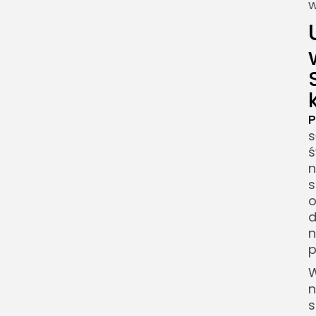
w
P
s
ś
n
s
o
d
n
p
W
n
s