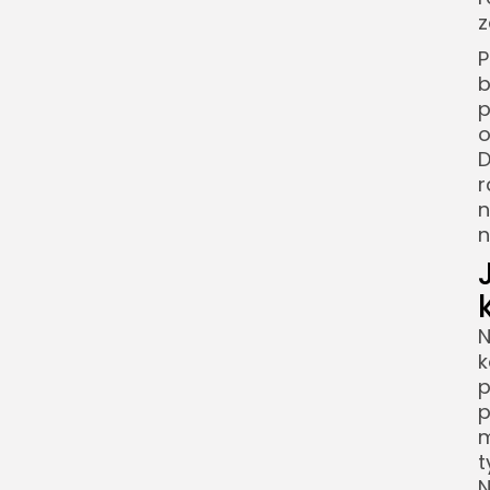
z
Piwonie koperkowe w
aranżacji ogrodu
P
b
Gdzie sadzić piwonie
p
koperkowe?
o
Z czym łączyć piwonie
D
koperkowe?
r
n
Problemy w uprawie
n
piwonii koperkowych
Dlaczego piwonia
koperkowa nie kwitnie?
Czy piwonie koperkowe
N
są mrozoodporne?
k
p
FAQ piwonie koperkowe
p
Co to są piwonie
m
koperkowe?
t
N
Kiedy kwitną piwonie