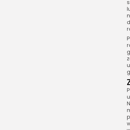
s
l
n
d
r
P
r
g
z
u
g
P
u
N
m
p
w