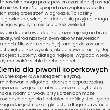
tanowiska mogą przez pewien czas słabiej rosną
ub nie kwitnąć. Najlepiej od razu zaplanować dla
ich stałą przestrzeń w ogrodzie. To rośliny
ługowieczne, więc jeśli dobrze się przyjmą, mogą
osnąć w jednym miejscu przez wiele lat.
iwonia koperkowa dobrze prezentuje się na brzeg
abaty, wśród niższych bylin albo w niewielkich
rupach. Nie warto sadzić jej tam, gdzie zostanie
asłonięta przez wysokie, ekspansywne rośliny. Jej
rok jest subtelny, dlatego najlepiej wygląda wtedy
dy ma wokół siebie trochę oddechu.
Ziemia dla piwonii koperkowych
iwonie koperkowe lubią ziemię żyzną,
miarkowanie wilgotną i dobrze przepuszczalną.
ajważniejsze jest to, aby podłoże nie było stale
okre. Nadmiar wody przy korzeniach może
rowadzić do gnicia i osłabienia rośliny. Jeśli gleba
 ogrodzie jest ciężka, gliniasta i długo zatrzymuje