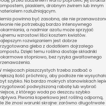
odę, przed sadzeniem warto poprawić jej struktu
ompostem, piaskiem, drobnym żwirem lub innym
ateriałem rozluźniającym.
iemia powinna być zasobna, ale nie przenawożon
iwonie nie potrzebują bardzo intensywnego
okarmiania, a nadmiar azotu może sprzyjać
ujnemu wzrostowi liści kosztem kwiatów.
ajlepszym rozwiązaniem jest dobrze
rzygotowana gleba z dodatkiem dojrzałego
ompostu. Dzięki temu roślina dostaje składniki
okarmowe stopniowo, bez ryzyka gwałtownego
rzenawożenia.
 miejscach piaszczystych trzeba zadbać o
iększą ilość próchnicy, aby podłoże nie wysychał
byt szybko. Na bardzo mokrych stanowiskach lepi
rzygotować podwyższoną rabatę lub wybrać
iejsce, z którego woda po deszczu szybko
dpływa. Piwonia koperkowa jest rośliną odporną,
le źle znosi warunki skrajne: zarówno długotrwałe