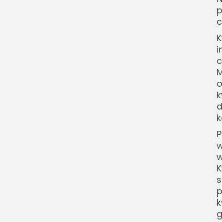
p
koperkowe?
c
Jakie stanowisko lubią
K
piwonie koperkowe?
i
Dlaczego piwonia
c
koperkowa nie kwitnie?
M
Czy piwonie koperkowe
o
k
trzeba przycinać?
d
k
P
w
w
K
s
p
k
g