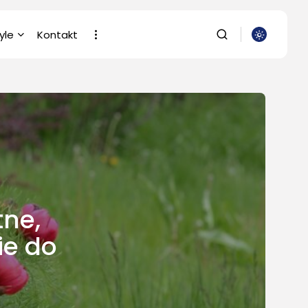
yle
Kontakt
gia
cja i Nauka
SZUKAJ
ria
Komputery
rafia/Wideofilmowanie
NAJNOWSZE
wostki
Dom i Ogród
yzacja
Jak urządzić
nowoczesną strefę
gia/Rolnictwo/Leśnictwo
tne,
BBQ w...
OPUBLIKOWAŁ:
REDAKCJA
ie do
4 SIERPNIA, 2026
Ciekawostki
Lattafa Asad – gdzie
kupić?
OPUBLIKOWAŁ:
REDAKCJA