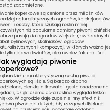
ostać zapamiętane.
iwonie koperkowe są cenione przez miłośników
ardziej naturalistycznych ogrodów, kolekcjonerów
iwonii i osoby, które szukają roślin mniej
czywistych niż popularne odmiany piwonii chińskie
obrze pasują do ogrodów wiejskich, swobodnych
abat bylinowych, skalniaków, ogrodów
aturalistycznych i kompozycji, w których ważna je
ie tylko barwa kwiatów, ale również faktura liści.
Jak wyglądają piwonie
koperkowe?
ajbardziej charakterystyczną cechą piwonii
operkowych są liście. Są bardzo drobno
odzielone, cienkie, nitkowate i gęsto osadzone na
ędach, dzięki czemu cała roślina wygląda lekko i
iękko. W ogrodzie daje zupełnie inny efekt niż
ypowa piwonia o dużych, błyszczących liściach.
awet po przekwitnięciu pozostaje ozdobna,