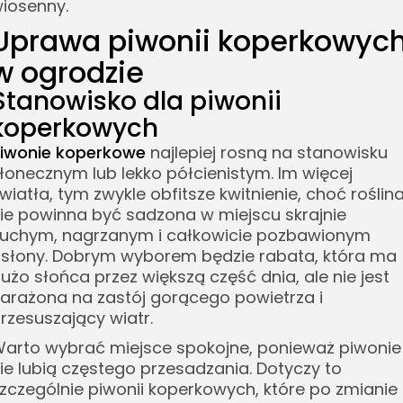
iosenny.
Uprawa piwonii koperkowyc
w ogrodzie
Stanowisko dla piwonii
koperkowych
iwonie koperkowe
najlepiej rosną na stanowisku
łonecznym lub lekko półcienistym. Im więcej
wiatła, tym zwykle obfitsze kwitnienie, choć roślin
ie powinna być sadzona w miejscu skrajnie
uchym, nagrzanym i całkowicie pozbawionym
słony. Dobrym wyborem będzie rabata, która ma
użo słońca przez większą część dnia, ale nie jest
arażona na zastój gorącego powietrza i
rzesuszający wiatr.
arto wybrać miejsce spokojne, ponieważ piwonie
ie lubią częstego przesadzania. Dotyczy to
zczególnie piwonii koperkowych, które po zmianie