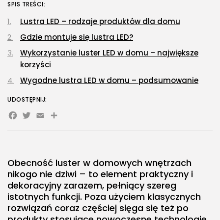
SPIS TREŚCI:
Gastronomia
Obiady w łódzkim biurowcu: co
Lustra LED – rodzaje produktów dla domu
wybrać,...
Gdzie montuje się lustra LED?
OPUBLIKOWAŁ:
REDAKCJA
27 LIPCA, 2026
Wykorzystanie luster LED w domu – największe
POPULARNE KATEGORIE
korzyści
Dom i Ogród
Wygodne lustra LED w domu – podsumowanie
212 Artykułów
UDOSTĘPNIJ:
Budownictwo/Nieruchomości
Facebook
Twitter
Email
Share
83 Artykułów
Ciekawostki
35 Artykułów
Edukacja i Nauka
Obecność luster w domowych wnętrzach
27 Artykułów
nikogo nie dziwi – to element praktyczny i
dekoracyjny zarazem, pełniący szereg
Zoologia/Rolnictwo/Leśnictwo
istotnych funkcji. Poza użyciem klasycznych
24 Artykułów
rozwiązań coraz częściej sięga się też po
produkty stosujące nowoczesne technologie,