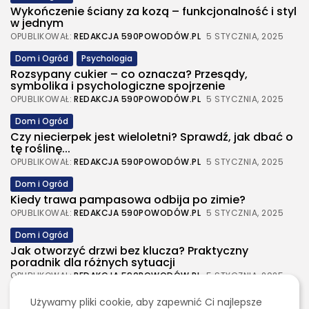
Wykończenie ściany za kozą – funkcjonalność i styl
w jednym
OPUBLIKOWAŁ:
REDAKCJA 590POWODÓW.PL
5 STYCZNIA, 2025
Dom i Ogród
Psychologia
Rozsypany cukier – co oznacza? Przesądy,
symbolika i psychologiczne spojrzenie
OPUBLIKOWAŁ:
REDAKCJA 590POWODÓW.PL
5 STYCZNIA, 2025
Dom i Ogród
Czy niecierpek jest wieloletni? Sprawdź, jak dbać o
tę roślinę...
OPUBLIKOWAŁ:
REDAKCJA 590POWODÓW.PL
5 STYCZNIA, 2025
Dom i Ogród
Kiedy trawa pampasowa odbija po zimie?
OPUBLIKOWAŁ:
REDAKCJA 590POWODÓW.PL
5 STYCZNIA, 2025
Dom i Ogród
Jak otworzyć drzwi bez klucza? Praktyczny
poradnik dla różnych sytuacji
OPUBLIKOWAŁ:
REDAKCJA 590POWODÓW.PL
5 STYCZNIA, 2025
Dom i Ogród
Używamy pliki cookie, aby zapewnić Ci najlepsze