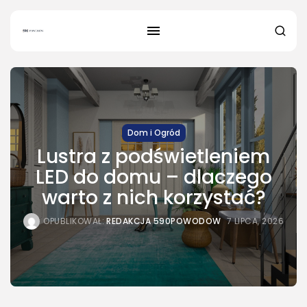
SZUKAJ
Dom i Ogród
Lustra z podświetleniem
NAJNOWSZE
LED do domu – dlaczego
Dom i Ogród
warto z nich korzystać?
Jak urządzić nowoczesną strefę
BBQ w...
OPUBLIKOWAŁ:
REDAKCJA
4 SIERPNIA, 2026
OPUBLIKOWAŁ:
REDAKCJA 590POWODOW
7 LIPCA, 2026
Ciekawostki
Lattafa Asad – gdzie kupić?
OPUBLIKOWAŁ:
REDAKCJA
3 SIERPNIA, 2026