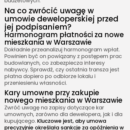
budżetowych.
Warszawie
Na co zwrócić uwagę w
Jak sprawdzić wiarygodność dewelopera przed
umowie deweloperskiej przed
zakupem lokalu?
jej podpisaniem?
Analiza finansowa dewelopera a nowe
Harmonogram płatności za nowe
mieszkania w Warszawie
mieszkania w Warszawie
Opinie o inwestycjach i zakończonych
Dokładnie przeanalizuj harmonogram wpłat.
projektach nowych mieszkań w Warszawie
Powinien być on powiązany z postępem prac
budowlanych, co zabezpiecza interesy
Jakie elementy wykończenia podnoszą wartość
nabywcy. Sprawdź, czy ostatnia transza jest
nowej nieruchomości?
płatna dopiero po odbiorze lokalu i
Standard wykończenia nowych mieszkań w
przeniesieniu własności.
Warszawie
Kary umowne przy zakupie
Inwestycja w materiały dla nowego mieszkania
nowego mieszkania w Warszawie
w Warszawie
Zwróć uwagę na zapisy dotyczące kar
umownych, zarówno dla dewelopera, jak i dla
kupującego.
Kluczowe jest, aby umowa
precyzyjnie określała sankcje za opóźnienia w