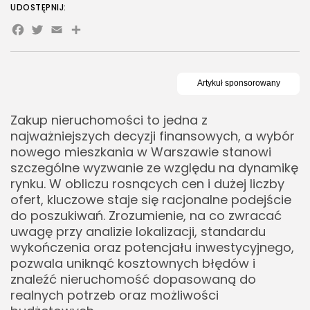
Zoologia/Rolnictwo/Leśnictwo
Ciebie najlepsze?
UDOSTĘPNIJ:
24 Artykułów
Facebook
Twitter
Email
Share
Funkcjonalne nowe mieszkania w Warszawie
Układ nowego mieszkania w Warszawie a
strony świata
Jakie są ukryte koszty zakupu mieszkania z rynku
pierwotnego?
Zakup nieruchomości to jedna z
Koszty notarialne a nowe mieszkania w
najważniejszych decyzji finansowych, a wybór
Warszawie
nowego mieszkania w Warszawie stanowi
szczególne wyzwanie ze względu na dynamikę
Wykończenie nowego mieszkania w Warszawie
rynku. W obliczu rosnących cen i dużej liczby
Dodatkowe opłaty przy nowych mieszkaniach w
ofert, kluczowe staje się racjonalne podejście
Warszawie
do poszukiwań. Zrozumienie, na co zwracać
Czym kierować się przy wyborze lokalizacji
uwagę przy analizie lokalizacji, standardu
wykończenia oraz potencjału inwestycyjnego,
nowego mieszkania?
pozwala uniknąć kosztownych błędów i
Dostępność komunikacji a nowe mieszkania w
znaleźć nieruchomość dopasowaną do
Warszawie
realnych potrzeb oraz możliwości
Infrastruktura wokół nowych mieszkań w