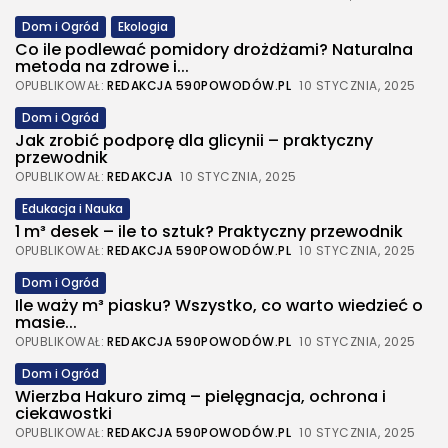
Dom i Ogród
Ekologia
Co ile podlewać pomidory drożdżami? Naturalna
metoda na zdrowe i...
OPUBLIKOWAŁ:
REDAKCJA 590POWODÓW.PL
10 STYCZNIA, 2025
Dom i Ogród
Jak zrobić podporę dla glicynii – praktyczny
przewodnik
OPUBLIKOWAŁ:
REDAKCJA
10 STYCZNIA, 2025
Edukacja i Nauka
1 m³ desek – ile to sztuk? Praktyczny przewodnik
OPUBLIKOWAŁ:
REDAKCJA 590POWODÓW.PL
10 STYCZNIA, 2025
Dom i Ogród
Ile waży m³ piasku? Wszystko, co warto wiedzieć o
masie...
OPUBLIKOWAŁ:
REDAKCJA 590POWODÓW.PL
10 STYCZNIA, 2025
Dom i Ogród
Wierzba Hakuro zimą – pielęgnacja, ochrona i
ciekawostki
OPUBLIKOWAŁ:
REDAKCJA 590POWODÓW.PL
10 STYCZNIA, 2025