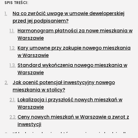
SPIS TREŚCI:
Lattafa Asad – gdzie kupić?
OPUBLIKOWAŁ:
REDAKCJA
3 SIERPNIA, 2026
Na co zwrócić uwagę w umowie deweloperskiej
przed jej podpisaniem?
Gastronomia
Harmonogram płatności za nowe mieszkania w
Obiady w łódzkim biurowcu: co
Warszawie
wybrać,...
OPUBLIKOWAŁ:
REDAKCJA
27 LIPCA, 2026
Kary umowne przy zakupie nowego mieszkania
w Warszawie
POPULARNE KATEGORIE
Standard wykończenia nowego mieszkania w
Dom i Ogród
Warszawie
212 Artykułów
Jak ocenić potencjał inwestycyjny nowego
Budownictwo/Nieruchomości
mieszkania w stolicy?
83 Artykułów
Lokalizacja i przyszłość nowych mieszkań w
Ciekawostki
Warszawie
35 Artykułów
Ceny nowych mieszkań w Warszawie a zwrot z
Edukacja i Nauka
inwestycji
27 Artykułów
Układ mieszkania – które rozwiązanie będzie dla