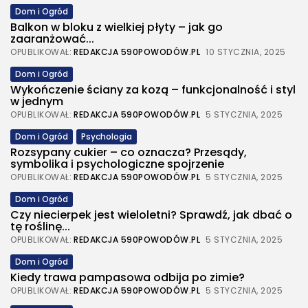
Dom i Ogród
Balkon w bloku z wielkiej płyty – jak go
zaaranżować...
OPUBLIKOWAŁ:
REDAKCJA 590POWODÓW.PL
10 STYCZNIA, 2025
Dom i Ogród
Wykończenie ściany za kozą – funkcjonalność i styl
w jednym
OPUBLIKOWAŁ:
REDAKCJA 590POWODÓW.PL
5 STYCZNIA, 2025
Dom i Ogród
Psychologia
Rozsypany cukier – co oznacza? Przesądy,
symbolika i psychologiczne spojrzenie
OPUBLIKOWAŁ:
REDAKCJA 590POWODÓW.PL
5 STYCZNIA, 2025
Dom i Ogród
Czy niecierpek jest wieloletni? Sprawdź, jak dbać o
tę roślinę...
OPUBLIKOWAŁ:
REDAKCJA 590POWODÓW.PL
5 STYCZNIA, 2025
Dom i Ogród
Kiedy trawa pampasowa odbija po zimie?
OPUBLIKOWAŁ:
REDAKCJA 590POWODÓW.PL
5 STYCZNIA, 2025