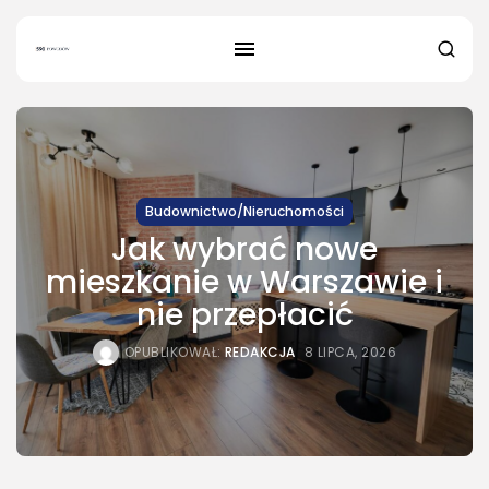
Budownictwo/Nieruchomości
Jak wybrać nowe
SZUKAJ
mieszkanie w Warszawie i
nie przepłacić
NAJNOWSZE
OPUBLIKOWAŁ:
REDAKCJA
8 LIPCA, 2026
Dom i Ogród
Jak urządzić nowoczesną strefę
BBQ w...
OPUBLIKOWAŁ:
REDAKCJA
4 SIERPNIA, 2026
Ciekawostki