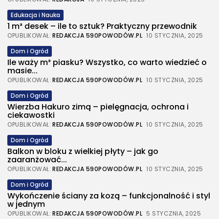
Edukacja i Nauka
1 m³ desek – ile to sztuk? Praktyczny przewodnik
OPUBLIKOWAŁ:
REDAKCJA 590POWODÓW.PL
10 STYCZNIA, 2025
Dom i Ogród
Ile waży m³ piasku? Wszystko, co warto wiedzieć o
masie...
OPUBLIKOWAŁ:
REDAKCJA 590POWODÓW.PL
10 STYCZNIA, 2025
Dom i Ogród
Wierzba Hakuro zimą – pielęgnacja, ochrona i
ciekawostki
OPUBLIKOWAŁ:
REDAKCJA 590POWODÓW.PL
10 STYCZNIA, 2025
Dom i Ogród
Balkon w bloku z wielkiej płyty – jak go
zaaranżować...
OPUBLIKOWAŁ:
REDAKCJA 590POWODÓW.PL
10 STYCZNIA, 2025
Dom i Ogród
Wykończenie ściany za kozą – funkcjonalność i styl
w jednym
OPUBLIKOWAŁ:
REDAKCJA 590POWODÓW.PL
5 STYCZNIA, 2025