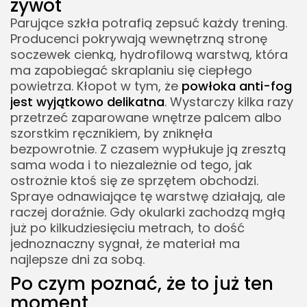
żywot
Parujące szkła potrafią zepsuć każdy trening.
Producenci pokrywają wewnętrzną stronę
soczewek cienką, hydrofilową warstwą, która
ma zapobiegać skraplaniu się ciepłego
powietrza. Kłopot w tym, że
powłoka anti-fog
jest wyjątkowo delikatna
. Wystarczy kilka razy
przetrzeć zaparowane wnętrze palcem albo
szorstkim ręcznikiem, by zniknęła
bezpowrotnie. Z czasem wypłukuje ją zresztą
sama woda i to niezależnie od tego, jak
ostrożnie ktoś się ze sprzętem obchodzi.
Spraye odnawiające tę warstwę działają, ale
raczej doraźnie. Gdy okularki zachodzą mgłą
już po kilkudziesięciu metrach, to dość
jednoznaczny sygnał, że materiał ma
najlepsze dni za sobą.
Po czym poznać, że to już ten
moment