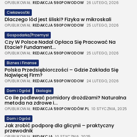
OPUBLIKOWAŁ:
REDAKCJA 590POWODOW
26 LUTEGO, 2026
Ciekawostki
Dlaczego lód jest śliski? Fizyka w mikroskali
OPUBLIKOWAŁ:
REDAKCJA 590POWODOW
25 LUTEGO, 2026
Gospodarka/Przemysł
Czy W Polsce Nadal Opłaca Się Pracować Na
Etacie? Fundament...
OPUBLIKOWAŁ:
REDAKCJA 590POWODOW
25 LUTEGO, 2026
Biznes i Finanse
Polska Przedsiębiorczości – Gdzie Zakłada Się
Najwięcej Firm?
OPUBLIKOWAŁ:
REDAKCJA 590POWODOW
24 LUTEGO, 2026
Dom i Ogród
Ekologia
Co ile podlewać pomidory drożdżami? Naturalna
metoda na zdrowe i...
OPUBLIKOWAŁ:
REDAKCJA 590POWODÓW.PL
10 STYCZNIA, 2025
Dom i Ogród
Jak zrobić podporę dla glicynii – praktyczny
przewodnik
OPUBLIKOWAŁ:
REDAKCJA
10 STYCZNIA, 2025