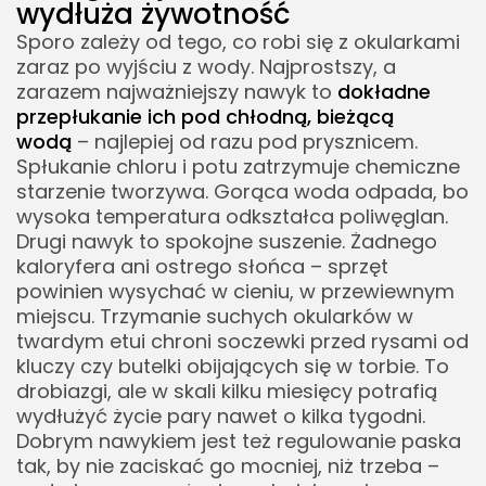
wydłuża żywotność
Sporo zależy od tego, co robi się z okularkami
zaraz po wyjściu z wody. Najprostszy, a
zarazem najważniejszy nawyk to
dokładne
przepłukanie ich pod chłodną, bieżącą
wodą
– najlepiej od razu pod prysznicem.
Spłukanie chloru i potu zatrzymuje chemiczne
starzenie tworzywa. Gorąca woda odpada, bo
wysoka temperatura odkształca poliwęglan.
Drugi nawyk to spokojne suszenie. Żadnego
kaloryfera ani ostrego słońca – sprzęt
powinien wysychać w cieniu, w przewiewnym
miejscu. Trzymanie suchych okularków w
twardym etui chroni soczewki przed rysami od
kluczy czy butelki obijających się w torbie. To
drobiazgi, ale w skali kilku miesięcy potrafią
wydłużyć życie pary nawet o kilka tygodni.
Dobrym nawykiem jest też regulowanie paska
tak, by nie zaciskać go mocniej, niż trzeba –