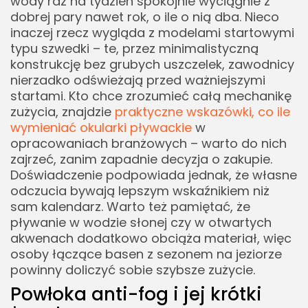
wody raz na tydzień spokojnie wyciągnie z
dobrej pary nawet rok, o ile o nią dba. Nieco
inaczej rzecz wygląda z modelami startowymi
typu szwedki – te, przez minimalistyczną
konstrukcję bez grubych uszczelek, zawodnicy
nierzadko odświeżają przed ważniejszymi
startami. Kto chce zrozumieć całą mechanikę
zużycia, znajdzie
praktyczne wskazówki, co ile
wymieniać okularki pływackie
w
opracowaniach branżowych – warto do nich
zajrzeć, zanim zapadnie decyzja o zakupie.
Doświadczenie podpowiada jednak, że własne
odczucia bywają lepszym wskaźnikiem niż
sam kalendarz. Warto też pamiętać, że
pływanie w wodzie słonej czy w otwartych
akwenach dodatkowo obciąża materiał, więc
osoby łączące basen z sezonem na jeziorze
powinny doliczyć sobie szybsze zużycie.
Powłoka anti-fog i jej krótki