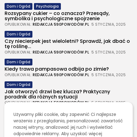
Dom i Ogród
Psychologia
Rozsypany cukier – co oznacza? Przesądy,
symbolika i psychologiczne spojrzenie
OPUBLIKOWAŁ:
REDAKCJA 590POWODÓW.PL
5 STYCZNIA, 2025
Dom i Ogród
Czy niecierpek jest wieloletni? Sprawdź, jak dbać o
tę roślinę...
OPUBLIKOWAŁ:
REDAKCJA 590POWODÓW.PL
5 STYCZNIA, 2025
Dom i Ogród
Kiedy trawa pampasowa odbija po zimie?
OPUBLIKOWAŁ:
REDAKCJA 590POWODÓW.PL
5 STYCZNIA, 2025
Dom i Ogród
Jak otworzyć drzwi bez klucza? Praktyczny
poradnik dla różnych sytuacji
OPUBLIKOWAŁ:
REDAKCJA 590POWODÓW.PL
5 STYCZNIA, 2025
Dom i Ogród
Używamy pliki cookie, aby zapewnić Ci najlepsze
Jak urządzić nowoczesną strefę BBQ w ogrodzie?
wrażenia z przeglądania, personalizować zawartość
OPUBLIKOWAŁ:
REDAKCJA
4 SIERPNIA, 2026
naszej witryny, analizować jej ruch i wyświetlać
odpowiednie reklamy. Aby uzyskać więcej
Ciekawostki