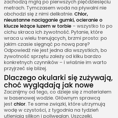
zachodzą mgłą po pierwszych pięćdziesięciu
metrach. Tymczasem woda na pływalni nie
obchodzi się z nimi delikatnie.
Chlor,
nieustanne naciąganie gumki, ocieranie o
klucze leżące luzem w torbie
– wszystko to po
cichu skraca ich żywotność. Pytanie, które
wraca u wielu trenujących, brzmi prosto: po
jakim czasie sięgnąć po nową parę?
Odpowiedź nie jest jedna dla wszystkich, bo
żywotność sprzętu zależy od kilku bardzo
konkretnych czynników – i właśnie im warto
przyjrzeć się bliżej.
Dlaczego okularki się zużywają,
choć wyglądają jak nowe
Zacznijmy od tego, co dzieje się z materiałem
w basenowej wodzie. Głównym sprawcą
jest
chlor
. Te same związki, które utrzymują
wodę w czystości, z tygodnia na tydzień
utleniają silikon i poliwęglan. Uszczelki,