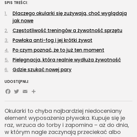
SPIS TREŚCI:
Dlaczego okularki się zużywają, choć wyglądają
Gastronomia
Obiady w łódzkim biurowcu: co
jak nowe
wybrać,...
Częstotliwość treningów a żywotność sprzętu
OPUBLIKOWAŁ:
REDAKCJA
27 LIPCA, 2026
Powłoka anti-fog i jej krótki żywot
POPULARNE KATEGORIE
Po czym poznać, że to już ten moment
Dom i Ogród
212 Artykułów
Pielęgnacja, która realnie wydłuża żywotność
Gdzie szukać nowej pary
Budownictwo/Nieruchomości
83 Artykułów
UDOSTĘPNIJ:
Ciekawostki
Facebook
Twitter
Email
Share
35 Artykułów
Edukacja i Nauka
Okularki to chyba najbardziej niedoceniany
27 Artykułów
element wyposażenia pływaka. Kupuje się je
Zoologia/Rolnictwo/Leśnictwo
raz, wrzuca do torby i zapomina – aż do dnia,
24 Artykułów
w którym nagle zaczynają przeciekać albo