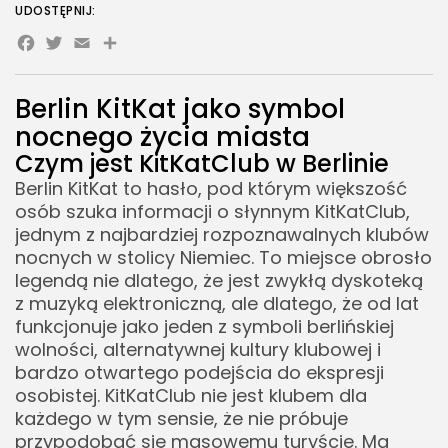
83 Artykułów
Czy wejście jest gwarantowane
UDOSTĘPNIJ:
Facebook
Twitter
Email
Share
Jak zwiększyć szanse na wejście
Ciekawostki
35 Artykułów
Kolejki i godziny przyjścia
Berlin KitKat jako symbol
Edukacja i Nauka
Muzyka i imprezy w KitKatClub
27 Artykułów
nocnego życia miasta
Techno, house i elektroniczny klimat Berlina
Czym jest KitKatClub w Berlinie
Zoologia/Rolnictwo/Leśnictwo
Imprezy tematyczne
24 Artykułów
Berlin KitKat to hasło, pod którym większość
Taniec jako część doświadczenia
osób szuka informacji o słynnym KitKatClub,
jednym z najbardziej rozpoznawalnych klubów
Zasady zachowania w KitKatClub
nocnych w stolicy Niemiec. To miejsce obrosło
Szacunek i zgoda
legendą nie dlatego, że jest zwykłą dyskoteką
Zakaz zdjęć i prywatność
z muzyką elektroniczną, ale dlatego, że od lat
funkcjonuje jako jeden z symboli berlińskiej
Alkohol, używki i odpowiedzialność
wolności, alternatywnej kultury klubowej i
Berlin KitKat dla turysty
bardzo otwartego podejścia do ekspresji
osobistej. KitKatClub nie jest klubem dla
Czy warto iść do KitKatClub podczas wizyty w
każdego w tym sensie, że nie próbuje
Berlinie
przypodobać się masowemu turyście. Ma