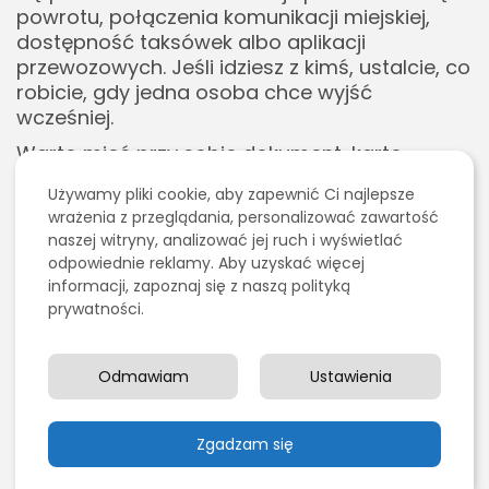
powrotu, połączenia komunikacji miejskiej,
dostępność taksówek albo aplikacji
przewozowych. Jeśli idziesz z kimś, ustalcie, co
robicie, gdy jedna osoba chce wyjść
wcześniej.
Warto mieć przy sobie dokument, kartę
płatniczą, trochę gotówki i naładowany
Używamy pliki cookie, aby zapewnić Ci najlepsze
telefon. Jednocześnie telefon powinien służyć
wrażenia z przeglądania, personalizować zawartość
do kontaktu i organizacji, a nie do nagrywania
naszej witryny, analizować jej ruch i wyświetlać
czegokolwiek w klubie. Dobrze też zadbać o
odpowiednie reklamy. Aby uzyskać więcej
okrycie na drogę powrotną, szczególnie jeśli
informacji, zapoznaj się z naszą polityką
stylizacja klubowa jest bardzo lekka.
prywatności.
Takie przygotowanie sprawia, że można
skupić się na doświadczeniu, zamiast w
Odmawiam
Ustawienia
środku nocy nerwowo zastanawiać się, jak
wrócić do noclegu.
Zgadzam się
KitKatClub a kultura Berlina
Berlin jako miasto kontrastów