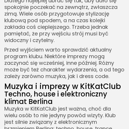
Dlatego najlepiej ubrać się tak, aby dało się
spokojnie poczekać na zewnątrz, zwłaszcza
zimą. Wiele osób przygotowuje stylizację
klubową pod spodem, a na czas kolejki
zakłada coś cieplejszego. Trzeba jednak
pamiętać, że przy wejściu strój musi być
widoczny i czytelny.
Przed wyjściem warto sprawdzić aktualny
program klubu. Niektóre imprezy mogą
zaczynać się wcześniej, inne później. Różny
może być też charakter wydarzenia, a od tego
zależy zarówno muzyka, jak i dress code.
Muzyka i imprezy w KitKatClub
Techno, house i elektroniczny
klimat Berlina
Muzyka w KitKatClub jest ważna, choć dla
wielu osób to nie jedyny powód wizyty. Klub
jest silnie związany z elektronicznym
brzmieniem Berlina: techno, house, trance,