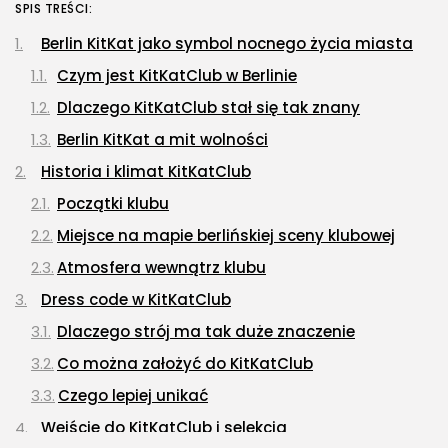
NAJNOWSZE
SPIS TREŚCI:
Berlin KitKat jako symbol nocnego życia miasta
Dom i Ogród
Jak urządzić nowoczesną strefę
Czym jest KitKatClub w Berlinie
BBQ w...
OPUBLIKOWAŁ:
REDAKCJA
4 SIERPNIA, 2026
Dlaczego KitKatClub stał się tak znany
Berlin KitKat a mit wolności
Ciekawostki
Historia i klimat KitKatClub
Lattafa Asad – gdzie kupić?
OPUBLIKOWAŁ:
REDAKCJA
3 SIERPNIA, 2026
Początki klubu
Miejsce na mapie berlińskiej sceny klubowej
Gastronomia
Atmosfera wewnątrz klubu
Obiady w łódzkim biurowcu: co
wybrać,...
Dress code w KitKatClub
OPUBLIKOWAŁ:
REDAKCJA
27 LIPCA, 2026
Dlaczego strój ma tak duże znaczenie
POPULARNE KATEGORIE
Co można założyć do KitKatClub
Dom i Ogród
Czego lepiej unikać
212 Artykułów
Wejście do KitKatClub i selekcja
Budownictwo/Nieruchomości