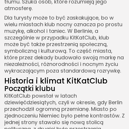
tłumu. Szuka osób, które rozumieją jego
atmosferę.
Dla turysty może to być zaskakujące, bo w
wielu miastach klub nocny oznacza po prostu
muzykę, alkohol i taniec. W Berlinie, a
szczególnie w przypadku KitKatClub, klub
może być także przestrzenią społeczną,
symboliczną i kulturową. To część miasta,
które przez dekady budowało swoją markę na
niezależności, różnorodności i nocnym życiu
wykraczającym poza standardową rozrywkę.
Historia i klimat KitKatClub
Początki klubu
KitKatClub powstał w latach
dziewięćdziesiątych, czyli w okresie, gdy Berlin
przechodził ogromną przemianę. Miasto po
zjednoczeniu Niemiec było pełne kontrastów. Z
jednej strony stawało się nową stolicą
polityczną, z drugiej było przestrzenią