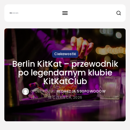
Ciekawostki
Berlin KitKat – przewodnik
po legendarnym klubie
KitKatClub
OPUBLIKOWAŁ:
REDAKCJA 590POWODOW
18 CZERWCA, 2026
SZUKAJ