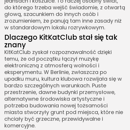
jeansach i koszulce. To raczej osobny świat,
do którego trzeba wejść świadomie, z otwartą
głową, szacunkiem do innych osób i
zrozumieniem, że panują tam inne zasady niż
w standardowym lokalu rozrywkowym.
Dlaczego KitKatClub stał się tak
znany
KitKatClub zyskał rozpoznawalność dzięki
temu, że od początku łączył muzykę
elektroniczną z atmosferą wolności i
eksperymentu. W Berlinie, zwłaszcza po
upadku muru, kultura klubowa rozwijała się w
bardzo szczególnych warunkach. Puste
przestrzenie, dawne budynki przemysłowe,
alternatywne środowiska artystyczne i
potrzeba budowania nowej tożsamości
miasta stworzyły grunt pod miejsca, które nie
chciały być grzeczne, przewidywalne i
komercyjne.