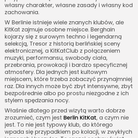
Jak przygotować się mentalnie
własny charakter, własne zasady i własny kod
Bezpieczeństwo i powrót do hotelu
zachowania.
KitKatClub a kultura Berlina
W Berlinie istnieje wiele znanych klubów, ale
KitKat zajmuje osobne miejsce. Berghain
Berlin jako miasto kontrastów
kojarzy się z surowym techno i legendarną
Granica między wolnością a komercją
selekcją, Tresor z historią berlińskiej sceny
elektronicznej, a KitKatClub z połączeniem
KitKat jako część miejskiej legendy
muzyki, performansu, swobody ciała,
Najczęstsze błędy przed wizytą w Berlin KitKat
przebrania, prowokacji i bardzo specyficznej
Traktowanie klubu jak atrakcji do oglądania
atmosfery. Dla jednych jest kultowym
miejscem, które trzeba zobaczyć przynajmniej
Zbyt słaby dress code
raz. Dla innych może być zbyt intensywne, zbyt
Brak planu awaryjnego
bezpośrednie albo po prostu niezgodne z ich
stylem spędzania nocy.
Berlin KitKat w praktyce
Dla kogo to miejsce będzie dobre
Właśnie dlatego przed wizytą warto dobrze
zrozumieć, czym jest
Berlin KitKat
, a czym nie
Jak najlepiej podejść do pierwszej wizyty
jest. To nie jest typowy klub, do którego
Dlaczego Berlin KitKat wciąż budzi emocje
wpada się przypadkiem po kolacji, w zwykłych