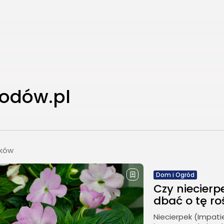
odów.pl
ików
Dom i Ogród
Czy niecierpe
dbać o tę roś
Niecierpek (Impati