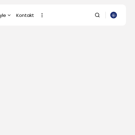
yle
Kontakt
SZUKAJ
gia
cja i Nauka
NAJNOWSZE
ria
Dom i Ogród
Komputery
rafia/Wideofilmowanie
Jak urządzić
nowoczesną strefę
wostki
BBQ w...
OPUBLIKOWAŁ:
REDAKCJA
yzacja
4 SIERPNIA, 2026
gia/Rolnictwo/Leśnictwo
Ciekawostki
Lattafa Asad – gdzie
kupić?
OPUBLIKOWAŁ:
REDAKCJA
3 SIERPNIA, 2026
Gastronomia