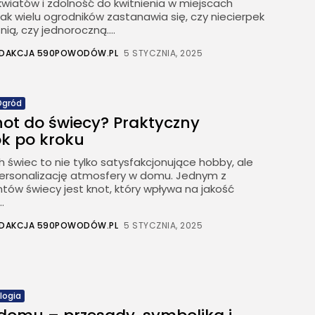
kwiatów i zdolność do kwitnienia w miejscach
ak wielu ogrodników zastanawia się, czy niecierpek
tnią, czy jednoroczną....
EDAKCJA 590POWODÓW.PL
5 STYCZNIA, 2025
Ogród
not do świecy? Praktyczny
ok po kroku
 świec to nie tylko satysfakcjonujące hobby, ale
ersonalizację atmosfery w domu. Jednym z
ów świecy jest knot, który wpływa na jakość
.
EDAKCJA 590POWODÓW.PL
5 STYCZNIA, 2025
logia