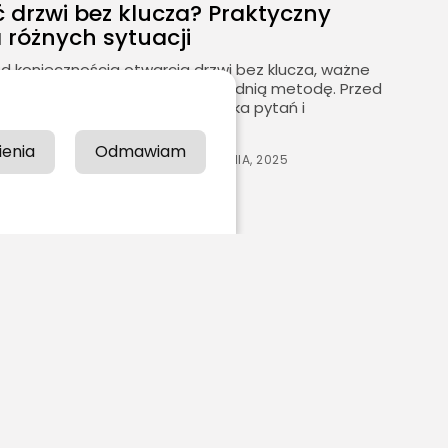
 drzwi bez klucza? Praktyczny
 różnych sytuacji
d koniecznością otwarcia drzwi bez klucza, ważne
cenić sytuację i wybrać odpowiednią metodę. Przed
działania, warto zadać sobie kilka pytań i
ędne...
ienia
Odmawiam
EDAKCJA 590POWODÓW.PL
5 STYCZNIA, 2025
22