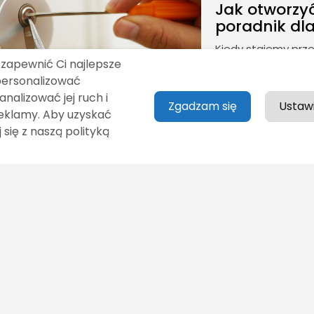
Jak otworzyć
poradnik dla
Kiedy stajemy prze
jest, aby dobrze o
 zapewnić Ci najlepsze
przystąpieniem do 
personalizować
przygotować niezb
analizować jej ruch i
Zgadzam się
Ustaw
OPUBLIKOWAŁ:
R
eklamy. Aby uzyskać
 się z naszą polityką
1
…
21