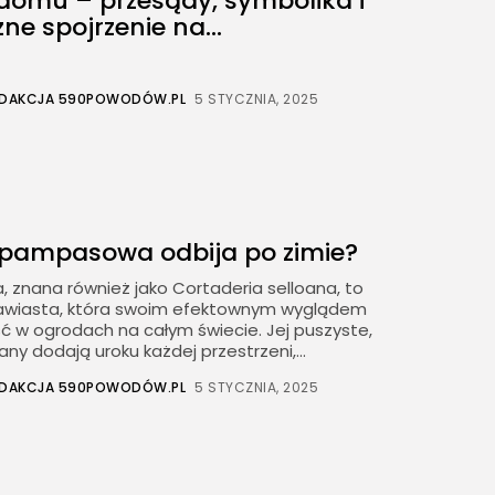
domu – przesądy, symbolika i
ne spojrzenie na...
EDAKCJA 590POWODÓW.PL
5 STYCZNIA, 2025
 pampasowa odbija po zimie?
znana również jako Cortaderia selloana, to
rawiasta, która swoim efektownym wyglądem
ć w ogrodach na całym świecie. Jej puszyste,
ny dodają uroku każdej przestrzeni,...
EDAKCJA 590POWODÓW.PL
5 STYCZNIA, 2025