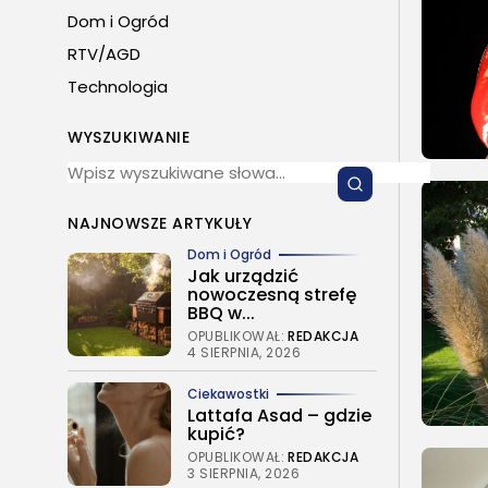
Dom i Ogród
RTV/AGD
Technologia
WYSZUKIWANIE
NAJNOWSZE ARTYKUŁY
Dom i Ogród
Jak urządzić
nowoczesną strefę
BBQ w...
OPUBLIKOWAŁ:
REDAKCJA
4 SIERPNIA, 2026
Ciekawostki
Lattafa Asad – gdzie
kupić?
OPUBLIKOWAŁ:
REDAKCJA
3 SIERPNIA, 2026