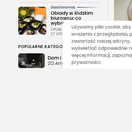
Gastronomia
Obiady w łódzkim
biurowcu: co
wybrać,...
Używamy pliki cookie, aby
OPUBLIKOWAŁ:
REDAKCJA
wrażenia z przeglądania, 
27 LIPCA, 2026
zawartość naszej witryny, 
POPULARNE KATEGORIE
wyświetlać odpowiednie r
więcej informacji, zapoznaj
Dom i Ogród
prywatności.
212 Artykułów
Budownictwo/Nieruchomości
83 Artykułów
Ciekawostki
35 Artykułów
Edukacja i Nauka
27 Artykułów
Zoologia/Rolnictwo/Leśnictwo