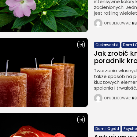
intensywne kolory 
zacienionych. Jedn
jest rośliną wielole
OPUBLIKOWAŁ:
R
Ciekawostki
Dom i 
Jak zrobić k
poradnik kr
Tworzenie własnych
także sposób na p
kluczowych element
spalania i trwałość..
OPUBLIKOWAŁ:
R
Dom i Ogród
Psycho