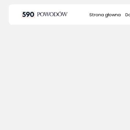
Search
Strona głowna
D
for:
Bu
Do
Ro
Śl