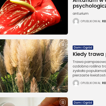
Anturium w 
psychologicz
anturium
OPUBLIKOWAŁ:
R
Dom i Ogród
Kiedy trawa
Trawa pampasowa, 
ozdobna roślina t
zyskała popularnoś
pierzaste kwiatosta
OPUBLIKOWAŁ:
R
Dom i Ogród